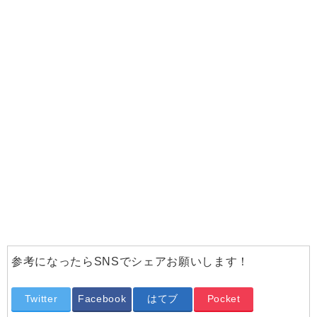
参考になったらSNSでシェアお願いします！
Twitter
Facebook
はてブ
Pocket