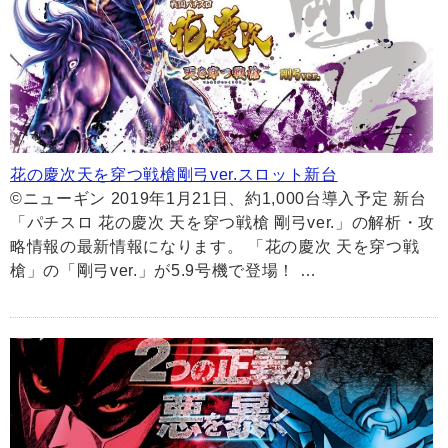
花の慶次天を穿つ戦槍剛弓ver.スロット新台
©ニューギン 2019年1月21日、約1,000台導入予定 新台
「パチスロ 花の慶次 天を穿つ戦槍 剛弓ver.」の解析・攻
略情報の最新情報になります。 「花の慶次 天を穿つ戦
槍」の「剛弓ver.」が5.9号機で登場！ …