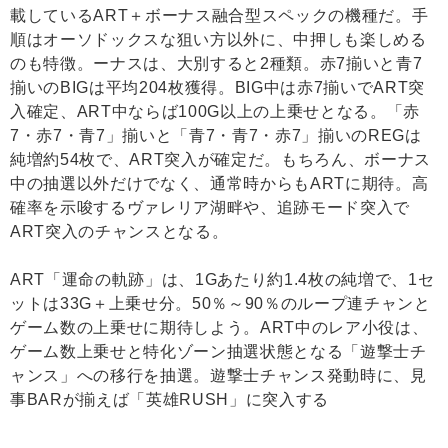
載しているART＋ボーナス融合型スペックの機種だ。手
順はオーソドックスな狙い方以外に、中押しも楽しめる
のも特徴。ーナスは、大別すると2種類。赤7揃いと青7
揃いのBIGは平均204枚獲得。BIG中は赤7揃いでART突
入確定、ART中ならば100G以上の上乗せとなる。「赤
7・赤7・青7」揃いと「青7・青7・赤7」揃いのREGは
純増約54枚で、ART突入が確定だ。もちろん、ボーナス
中の抽選以外だけでなく、通常時からもARTに期待。高
確率を示唆するヴァレリア湖畔や、追跡モード突入で
ART突入のチャンスとなる。
ART「運命の軌跡」は、1Gあたり約1.4枚の純増で、1セ
ットは33G＋上乗せ分。50％～90％のループ連チャンと
ゲーム数の上乗せに期待しよう。ART中のレア小役は、
ゲーム数上乗せと特化ゾーン抽選状態となる「遊撃士チ
ャンス」への移行を抽選。遊撃士チャンス発動時に、見
事BARが揃えば「英雄RUSH」に突入する