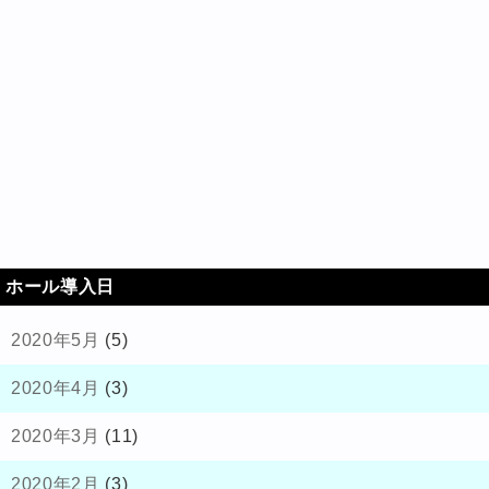
ホール導入日
2020年5月
(5)
2020年4月
(3)
2020年3月
(11)
2020年2月
(3)