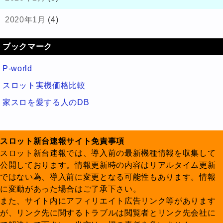
2020年1月
(4)
ブックマーク
P-world
スロット実機価格比較
家スロを愛する人のDB
スロット新台速報サイト免責事項
スロット新台速報では、導入前の最新機種情報を収集して
公開しております。情報更新時の内容はリアルタイム更新
ではない為、導入前に変更となる可能性もあります。情報
に変動があった場合はご了承下さい。
また、サイト内にアフィリエイト広告リンク等があります
が、リンク先に関するトラブルは閲覧者とリンク先会社に