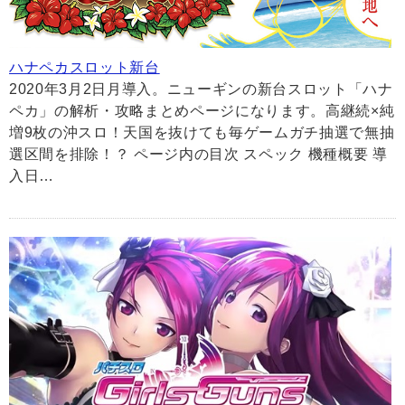
ハナペカスロット新台
2020年3月2日月導入。ニューギンの新台スロット「ハナ
ペカ」の解析・攻略まとめページになります。高継続×純
増9枚の沖スロ！天国を抜けても毎ゲームガチ抽選で無抽
選区間を排除！？ ページ内の目次 スペック 機種概要 導
入日…