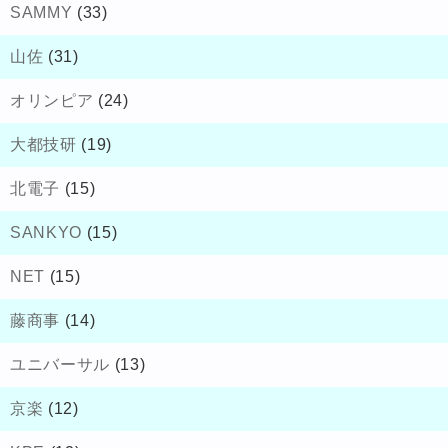
SAMMY
(33)
山佐
(31)
オリンピア
(24)
大都技研
(19)
北電子
(15)
SANKYO
(15)
NET
(15)
藤商事
(14)
ユニバーサル
(13)
京楽
(12)