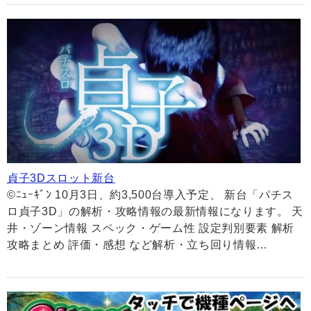
貞子3Dスロット新台
©ﾆｭｰｷﾞﾝ 10月3日、約3,500台導入予定、 新台「パチス
ロ貞子3D」の解析・攻略情報の最新情報になります。 天
井・ゾーン情報 スペック・ゲーム性 設定判別要素 解析
攻略まとめ 評価・感想 など解析・立ち回り情報…