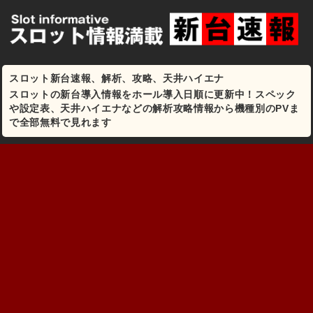
スロット新台速報、解析、攻略、天井ハイエナ
スロットの新台導入情報をホール導入日順に更新中！スペック
や設定表、天井ハイエナなどの解析攻略情報から機種別のPVま
で全部無料で見れます