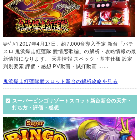
©ﾍﾞﾙｺ 2017年4月17日、約7,000台導入予定 新台「パチ
スロ 鬼浜爆走紅蓮隊 愛情恋歌編」の解析・攻略情報の最
新情報になります。 天井情報 スペック・基本仕様 設定
判別要素 評価・感想 PV動画・試打動画 ……
鬼浜爆走紅蓮隊愛スロット新台の解析攻略を見る
スーパービンゴリゾートスロット新台新台の天井・
打ち方・評価・感想