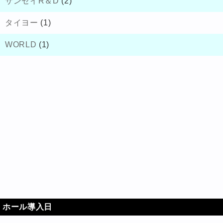
サンセイR＆D
(2)
タイヨー
(1)
WORLD
(1)
ホール導入日