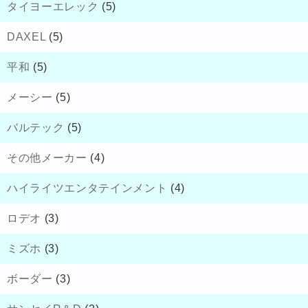
タイヨーエレック
(5)
DAXEL
(5)
平和
(5)
メーシー
(5)
バルテック
(5)
その他メーカー
(4)
ハイライツエンタテインメント
(4)
ロデオ
(3)
ミズホ
(3)
ボーダー
(3)