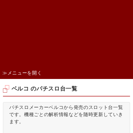
≫メニューを開く
ベルコ のパチスロ台一覧
パチスロメーカーベルコから発売のスロット台一覧
です。機種ごとの解析情報などを随時更新していき
ます。