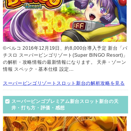
©ベルコ 2016年12月19日、約8,000台導入予定 新台「パ
チスロ スーパービンゴリゾート(Super BINGO Resort)」
の解析・攻略情報の最新情報になります。 天井・ゾーン
情報 スペック・基本仕様 設定…
スーパービンゴリゾートスロット新台の解析攻略を見る
スーパービンゴプレミアム新台スロット新台の天
井・打ち方・評価・感想