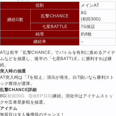
役割
メインAT
8G
乱撃CHANCE
(初回30G)
継続G数
七星BATTLE
7G保証
純増
約8枚
継続率
–
ATは前半「乱撃CHANCE」でバトルを有利に進めるアイテ
ムなどを抽選し、後半の「七星BATTLE」に勝利すれば継
続。
突入時の抽選
AT突入時は「7を狙え」演出が発生。白7揃いなら勝利スト
ック獲得が濃厚。
乱撃CHANCE詳細
8G
(初回30G、宿命EP11G)
継続。消化中はアイテムストッ
クや五車星参戦を抽選。
アイテム
無双目は女人像獲得のチャンス！