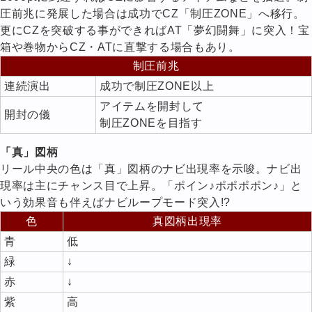
圧前兆に発展した場合は成功でCZ「制圧ZONE」へ移行。
更にCZを突破する事ができればAT「夢幻闘舞」に突入！宝
箱や巻物からCZ・ATに直撃する場合もあり。
制圧前兆
連続演出
成功で制圧ZONE以上
アイテムを開封して
開封の儀
制圧ZONEを目指す
「真」図柄
リール中央の色は「真」図柄のナビ出現率を示唆。ナビ出
現率は主にチャンス目で上昇。「ポイン♪ポポポポン♪」と
いう効果音も伴えばナビループモード突入!?
色
真図柄出現率
青
低
緑
↓
赤
↓
紫
高