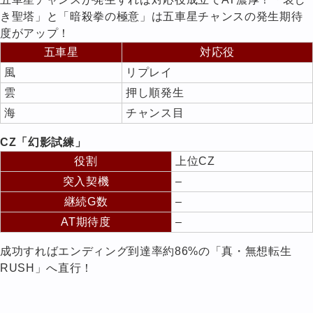
き聖塔」と「暗殺拳の極意」は五車星チャンスの発生期待
度がアップ！
五車星
対応役
風
リプレイ
雲
押し順発生
海
チャンス目
CZ「幻影試練」
役割
上位CZ
突入契機
–
継続G数
–
AT期待度
–
成功すればエンディング到達率約86%の「真・無想転生
RUSH」へ直行！