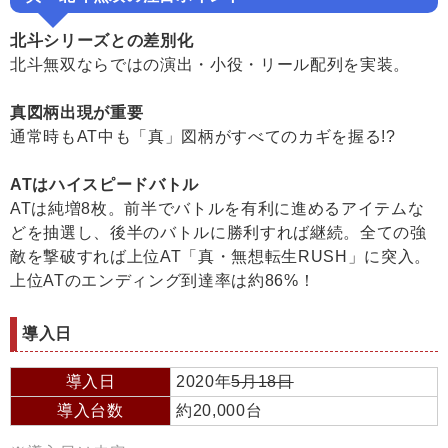
北斗シリーズとの差別化
北斗無双ならではの演出・小役・リール配列を実装。
真図柄出現が重要
通常時もAT中も「真」図柄がすべてのカギを握る!?
ATはハイスピードバトル
ATは純増8枚。前半でバトルを有利に進めるアイテムな
どを抽選し、後半のバトルに勝利すれば継続。全ての強
敵を撃破すれば上位AT「真・無想転生RUSH」に突入。
上位ATのエンディング到達率は約86%！
導入日
導入日
2020年
5月18日
導入台数
約20,000台