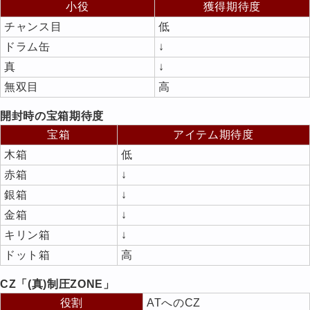
小役
獲得期待度
チャンス目
低
ドラム缶
↓
真
↓
無双目
高
開封時の宝箱期待度
宝箱
アイテム期待度
木箱
低
赤箱
↓
銀箱
↓
金箱
↓
キリン箱
↓
ドット箱
高
CZ「(真)制圧ZONE」
役割
ATへのCZ