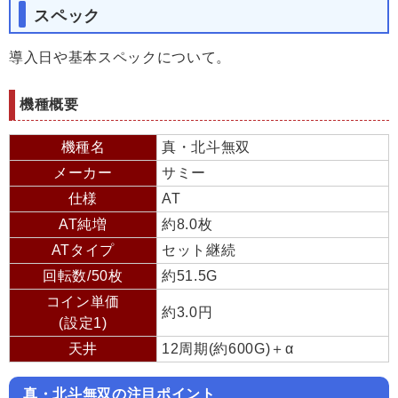
スペック
導入日や基本スペックについて。
機種概要
機種名
真・北斗無双
メーカー
サミー
仕様
AT
AT純増
約8.0枚
ATタイプ
セット継続
回転数/50枚
約51.5G
コイン単価
約3.0円
(設定1)
天井
12周期(約600G)＋α
真・北斗無双の注目ポイント