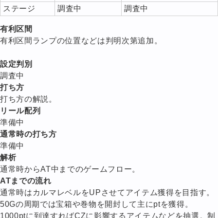
ステージ
調査中
調査中
有利区間
有利区間ランプの位置などは判明次第追加。
設定判別
調査中
打ち方
打ち方の解説。
リール配列
準備中
通常時の打ち方
準備中
解析
通常時からAT中までのゲームフロー。
ATまでの流れ
通常時はカルマレベルをUPさせてアイテム獲得を目指す。
50Gの周期では宝箱や巻物を開封して主にptを獲得。
1000ptに到達すればCZに影響するアイテムなどを抽選。制