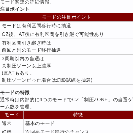
モード関連の詳細情報。
注目ポイント
モードの注目ポイント
モードは有利区間移行時に抽選
CZ後、AT後に有利区間を引き継ぐ可能性あり
有利区間引き継ぎ時は
前回と別のモード移行抽選
3周期以内の当選は
真制圧ゾーン以上濃厚
(直ATもあり。
制圧ゾーンだった場合は幻影試練を抽選)
モードの特徴
通常時は内部的に4つのモードでCZ「制圧ZONE」の当選ゲ
ーム数を管理。
モード
特徴
通常
基本のモード
好機
次回高モード移行のチャンス