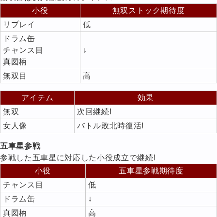
小役
無双ストック期待度
リプレイ
低
ドラム缶
チャンス目
↓
真図柄
無双目
高
アイテム
効果
無双
次回継続!
女人像
バトル敗北時復活!
五車星参戦
参戦した五車星に対応した小役成立で継続!
小役
五車星参戦期待度
チャンス目
低
ドラム缶
↓
真図柄
高