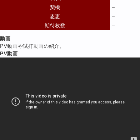
契機
–
恩恵
–
期待枚数
–
動画
PV動画や試打動画の紹介。
PV動画