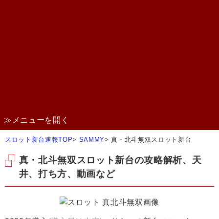
≫メニューを開く
スロット新台速報TOP
>
SAMMY
>
真・北斗無双スロット新台
真・北斗無双スロット新台の攻略解析、天
井、打ち方、動画など