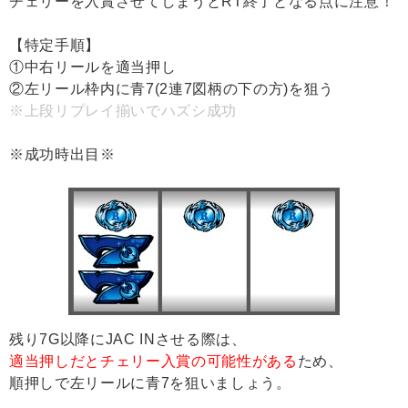
チェリーを入賞させてしまうとRT終了となる点に注意！
【特定手順】
①中右リールを適当押し
②左リール枠内に青7(2連7図柄の下の方)を狙う
※上段リプレイ揃いでハズシ成功
※成功時出目※
残り7G以降にJAC INさせる際は、
適当押しだとチェリー入賞の可能性がある
ため、
順押しで左リールに青7を狙いましょう。