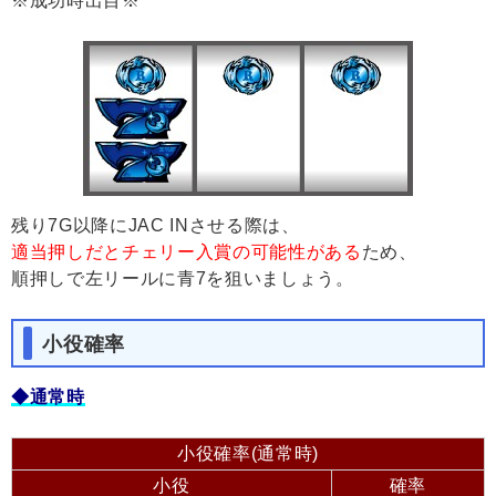
※成功時出目※
残り7G以降にJAC INさせる際は、
適当押しだとチェリー入賞の可能性がある
ため、
順押しで左リールに青7を狙いましょう。
小役確率
◆通常時
小役確率(通常時)
小役
確率