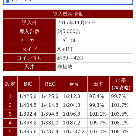
導入機種情報
導入日
2017年11月27日
導入台数
約5,000台
メーカー
ﾕﾆﾊﾞｰｻﾙ
タイプ
A＋RT
コイン持ち
約39～42G
天井
非搭載
出率
設定
BIG
REG
合算
出率
(ﾌﾙ攻略)
1
1/425.6
1/425.6
1/212.8
97.4%
99.7%
2
1/404.5
1/414.8
1/204.8
99.3%
101.7%
3
1/392.4
1/394.8
1/196.8
101.1%
103.5%
4
1/368.2
1/381.0
1/187.2
105.7%
108.1%
5
1/885.6
1/237.4
1/1/187.2
107.0%
108.6%