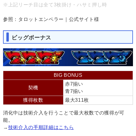
※上記リーチ目は全て3枚掛け・ハサミ押し時
参照：タロットエンペラー｜公式サイト様
ビッグボーナス
BIG BONUS
赤7揃い
契機
青7揃い
獲得枚数
最大311枚
消化中は技術介入を行うことで最大枚数での獲得が可
能。
→
技術介入の手順詳細はこちら