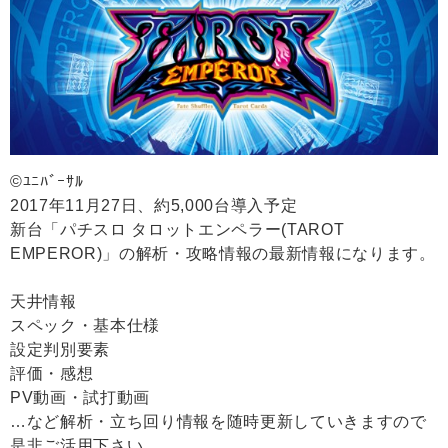
©ﾕﾆﾊﾞｰｻﾙ
2017年11月27日、約5,000台導入予定
新台「パチスロ タロットエンペラー(TAROT
EMPEROR)」の解析・攻略情報の最新情報になります。
天井情報
スペック・基本仕様
設定判別要素
評価・感想
PV動画・試打動画
…など解析・立ち回り情報を随時更新していきますので
是非ご活用下さい。