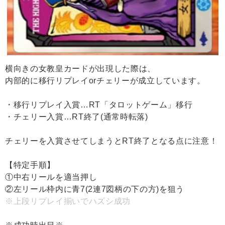
横向きの女教皇カードが出現した際は、
内部的に移行リプレイorチェリーが成立しています。
・移行リプレイ入賞…RT「タロットゲーム」移行
・チェリー入賞…RT終了(通常時転落)
チェリーを入賞させてしまうとRT終了となる点に注意！
【特定手順】
①中右リールを適当押し
②左リール枠内に青7(2連7図柄の下の方)を狙う
※上段リプレイ揃いでハズシ成功