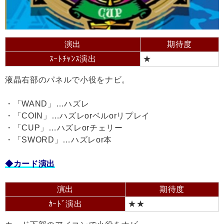
演出
期待度
ｽｰﾄﾁｬﾝｽ演出
★
液晶右部のパネルで小役をナビ。
・「WAND」…ハズレ
・「COIN」…ハズレorベルorリプレイ
・「CUP」…ハズレorチェリー
・「SWORD」…ハズレor本
◆カード演出
演出
期待度
ｶｰﾄﾞ演出
★★