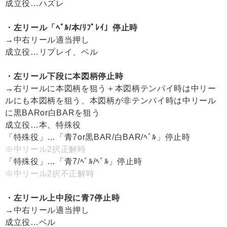
成立役…ハズレ
・左リール「ﾍﾞﾙ/本/ﾘﾌﾟﾚｲ」停止時
→中右リール適当押し
成立役…リプレイ、ベル
・左リール下段に本図柄停止時
→右リールに本図柄を狙う＋本図柄テンパイ時は中リー
ルにも本図柄を狙う、本図柄が非テンパイ時は中リール
に黒BARor白BARを狙う
成立役…本、特殊役
「特殊役」…「青7or黒BAR/白BAR/ﾍﾞﾙ」停止時
※中リール2択正解時
「特殊役」…「青7/ﾍﾞﾙ/ﾍﾞﾙ」停止時
※中リール2択不正解時
・左リール上中段に青7停止時
→中右リール適当押し
成立役…ベル