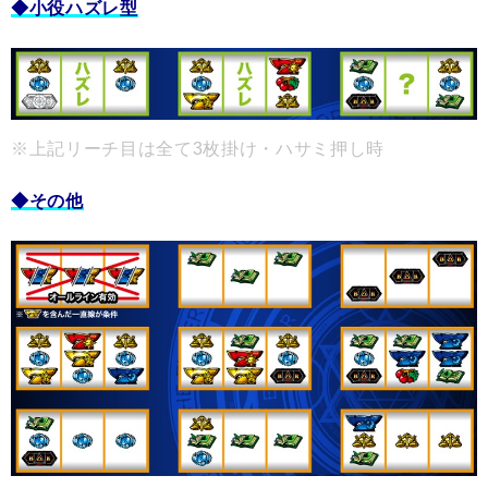
◆小役ハズレ型
※上記リーチ目は全て3枚掛け・ハサミ押し時
◆その他