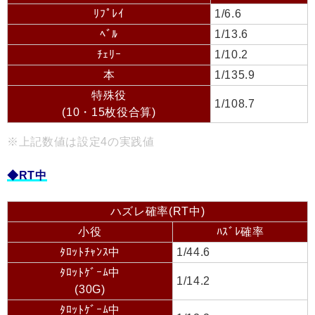
ﾘﾌﾟﾚｲ
1/6.6
ﾍﾞﾙ
1/13.6
ﾁｪﾘｰ
1/10.2
本
1/135.9
特殊役
1/108.7
(10・15枚役合算)
※上記数値は設定4の実践値
◆RT中
ハズレ確率(RT中)
小役
ﾊｽﾞﾚ確率
ﾀﾛｯﾄﾁｬﾝｽ中
1/44.6
ﾀﾛｯﾄｹﾞｰﾑ中
1/14.2
(30G)
ﾀﾛｯﾄｹﾞｰﾑ中