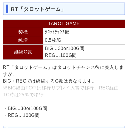
RT「タロットゲーム」
TAROT GAME
契機
ﾀﾛｯﾄﾁｬﾝｽ後
純増
0.5枚/G
BIG…30or100G間
継続G数
REG…100G間
RT「タロットゲーム」はタロットチャンス後に突入しま
すが、
BIG・REGでは継続するG数は異なります。
※BIG経由TC中は移行リプレイ入賞で移行、REG経由
TC時は25％で移行
・BIG…30or100G間
・REG…100G間