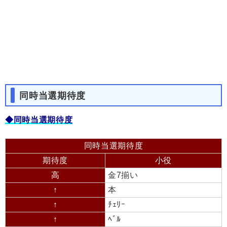
同時当選期待度
◆同時当選期待度
同時当選期待度
期待度
小役
高
金7揃い
↑
本
↑
ﾁｪﾘｰ
↑
ﾍﾞﾙ