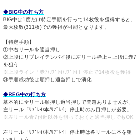
◆BIG中の打ち方
BIG中は1度だけ特定手順を行って14枚役を獲得すると、
最大枚数(311枚)での獲得が可能となります。
【特定手順】
①中右リールを適当押し
②上段にリプレイテンパイ後に左リール枠上～上段に赤7
を狙う
※上段ライン「赤7/ﾘﾌﾟﾚｲ/ﾘﾌﾟﾚｲ」停止で14枚役を獲得
③手順成功後は順押し適当押しで消化
◆REG中の打ち方
基本的に全リール順押し適当押しで問題ありませんが、
左リール「ﾘﾌﾟﾚｲ/本/ﾘﾌﾟﾚｲ」停止時のみ目押しが必要。
※左リール青7付近以外を狙っておくと適当押しでもOK
左リール「ﾘﾌﾟﾚｲ/本/ﾘﾌﾟﾚｲ」停止時は各リールに本を狙
いましょう。