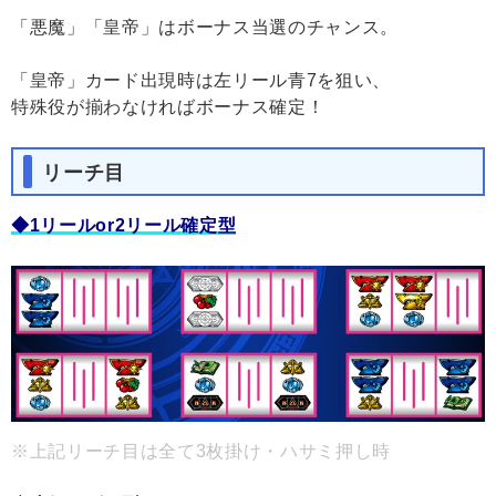
「悪魔」「皇帝」はボーナス当選のチャンス。
「皇帝」カード出現時は左リール青7を狙い、
特殊役が揃わなければボーナス確定！
リーチ目
◆1リールor2リール確定型
※上記リーチ目は全て3枚掛け・ハサミ押し時