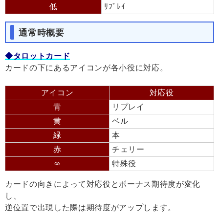
低
ﾘﾌﾟﾚｲ
通常時概要
◆タロットカード
カードの下にあるアイコンが各小役に対応。
アイコン
対応役
青
リプレイ
黄
ベル
緑
本
赤
チェリー
∞
特殊役
カードの向きによって対応役とボーナス期待度が変化
し、
逆位置で出現した際は期待度がアップします。