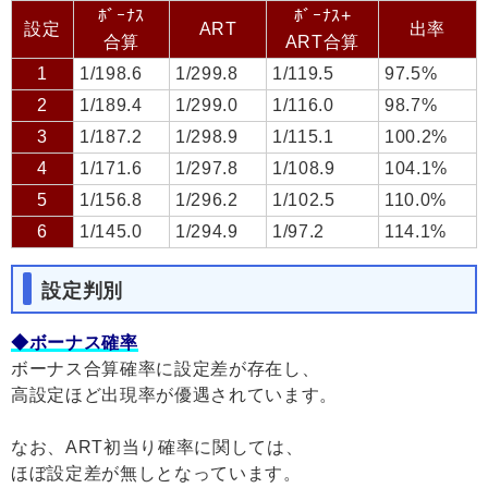
ﾎﾞｰﾅｽ
ﾎﾞｰﾅｽ+
設定
ART
出率
合算
ART合算
1
1/198.6
1/299.8
1/119.5
97.5%
2
1/189.4
1/299.0
1/116.0
98.7%
3
1/187.2
1/298.9
1/115.1
100.2%
4
1/171.6
1/297.8
1/108.9
104.1%
5
1/156.8
1/296.2
1/102.5
110.0%
6
1/145.0
1/294.9
1/97.2
114.1%
設定判別
◆ボーナス確率
ボーナス合算確率に設定差が存在し、
高設定ほど出現率が優遇されています。
なお、ART初当り確率に関しては、
ほぼ設定差が無しとなっています。