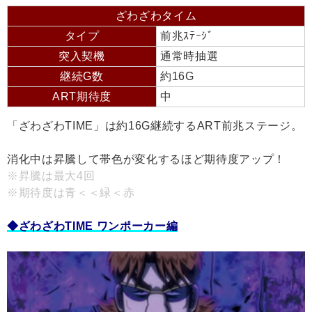
ざわざわタイム
タイプ
前兆ｽﾃｰｼﾞ
突入契機
通常時抽選
継続G数
約16G
ART期待度
中
「ざわざわTIME」は約16G継続するART前兆ステージ。
消化中は昇騰して帯色が変化するほど期待度アップ！
※昇騰は最大4回
※期待度は青＜＜緑＜赤
◆ざわざわTIME ワンポーカー編