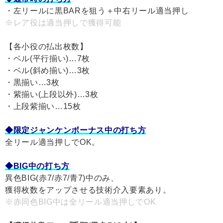
・左リールに黒BARを狙う＋中右リール適当押し
※レア役は適当押しで獲得可能
【各小役の払出枚数】
・ベル(平行揃い)…7枚
・ベル(斜め揃い)…3枚
・黒揃い…3枚
・紫揃い(上段以外)…3枚
・上段紫揃い…15枚
◆限定ジャンケンボーナス中の打ち方
全リール適当押しでOK。
◆BIG中の打ち方
異色BIG(赤7/赤7/青7)中のみ、
獲得枚数をアップさせる技術介入要素あり。
※赤同色BIG中は全リール適当押しでOK