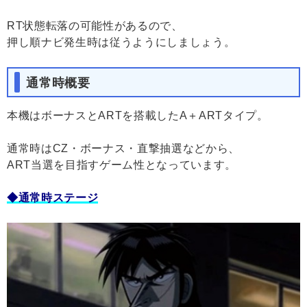
RT状態転落の可能性があるので、
押し順ナビ発生時は従うようにしましょう。
通常時概要
本機はボーナスとARTを搭載したA＋ARTタイプ。
通常時はCZ・ボーナス・直撃抽選などから、
ART当選を目指すゲーム性となっています。
◆通常時ステージ