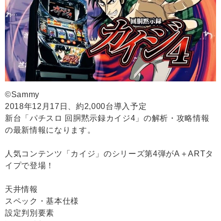
©Sammy
2018年12月17日、約2,000台導入予定
新台「パチスロ 回胴黙示録カイジ4」の解析・攻略情報
の最新情報になります。
人気コンテンツ「カイジ」のシリーズ第4弾がA＋ARTタ
イプで登場！
天井情報
スペック・基本仕様
設定判別要素