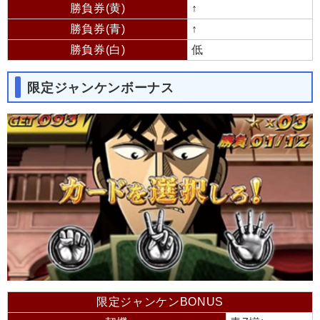
勝負券(黄)
↑
勝負券(青)
↑
勝負券(白)
低
限定ジャンケンボーナス
限定ジャンケンBONUS