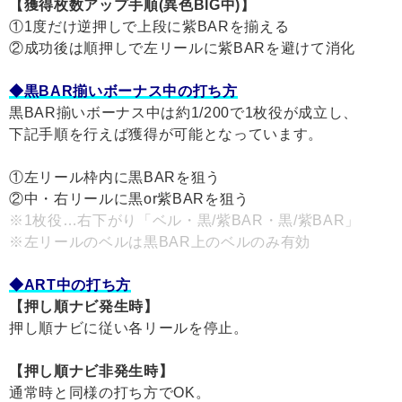
【獲得枚数アップ手順(異色BIG中)】
①1度だけ逆押しで上段に紫BARを揃える
②成功後は順押しで左リールに紫BARを避けて消化
◆黒BAR揃いボーナス中の打ち方
黒BAR揃いボーナス中は約1/200で1枚役が成立し、
下記手順を行えば獲得が可能となっています。
①左リール枠内に黒BARを狙う
②中・右リールに黒or紫BARを狙う
※1枚役…右下がり「ベル・黒/紫BAR・黒/紫BAR」
※左リールのベルは黒BAR上のベルのみ有効
◆ART中の打ち方
【押し順ナビ発生時】
押し順ナビに従い各リールを停止。
【押し順ナビ非発生時】
通常時と同様の打ち方でOK。