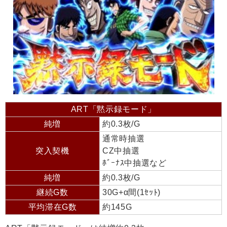
ART「黙示録モード」
純増
約0.3枚/G
通常時抽選
突入契機
CZ中抽選
ﾎﾞｰﾅｽ中抽選など
純増
約0.3枚/G
継続G数
30G+α間(1ｾｯﾄ)
平均滞在G数
約145G