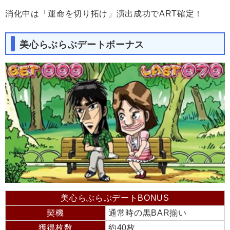
消化中は「運命を切り拓け」演出成功でART確定！
美心らぶらぶデートボーナス
美心らぶらぶデートBONUS
契機
通常時の黒BAR揃い
獲得枚数
約40枚