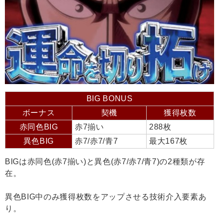
BIG BONUS
ボーナス
契機
獲得枚数
赤同色BIG
赤7揃い
288枚
異色BIG
赤7/赤7/青7
最大167枚
BIGは赤同色(赤7揃い)と異色(赤7/赤7/青7)の2種類が存
在。
異色BIG中のみ獲得枚数をアップさせる技術介入要素あ
り。