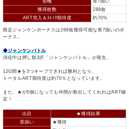
契機
青7揃い
獲得枚数
288枚
ART突入＆ｽﾄｯｸ期待度
約70%
限定ジャンケンボーナスは288枚獲得可能な青7揃いのボ
ーナス。
◆ジャンケンバトル
消化中は押し順3択「ジャンケンバトル」が発生。
12G間★を3つキープできれば勝利となり、
トータルART期待度は約70％となっています。
また、★が0個になっても仲間が救出してくれればART確
定！
出目
★獲得結果
黒揃い
★獲得