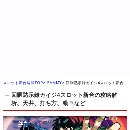
スロット新台速報TOP
>
SAMMY
>
回胴黙示録カイジ4スロット新台
回胴黙示録カイジ4スロット新台の攻略解
析、天井、打ち方、動画など