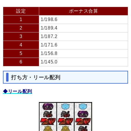
設定
ボーナス合算
1
1/198.6
2
1/189.4
3
1/187.2
4
1/171.6
5
1/156.8
6
1/145.0
打ち方・リール配列
◆リール配列