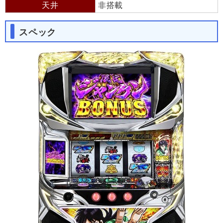
天井
非搭載
スペック