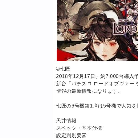
©七匠
2018年12月17日、約7,000台導入
新台「パチスロ ロードオブヴァーミリオン
情報の最新情報になります。
七匠の6号機第1弾は5号機で人気
天井情報
スペック・基本仕様
設定判別要素