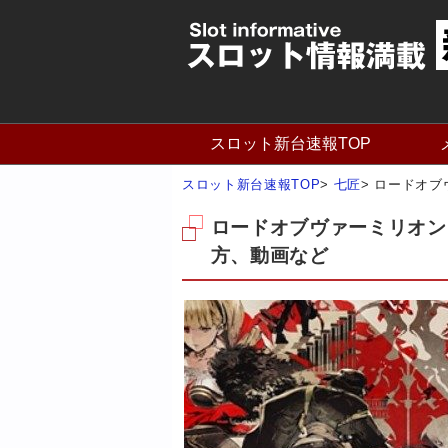
スロット新台速報TOP
スロット新台速報TOP
>
七匠
>
ロードオブ
ロードオブヴァーミリオン
方、動画など