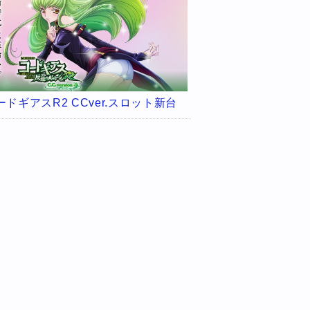
ードギアスR2 CCver.スロット新台