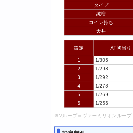
タイプ
純増
コイン持ち
天井
設定
AT初当り
1
1/306
2
1/298
3
1/292
4
1/278
5
1/269
6
1/256
※Vループ＝ヴァーミリオンループ