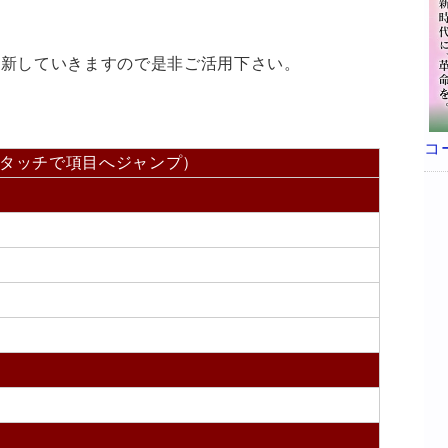
更新していきますので是非ご活用下さい。
コ
タッチで項目へジャンプ）