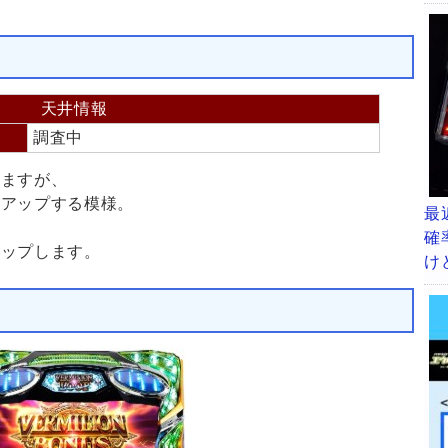
天井情報
調査中
いますが、
がアップする模様。
最
確
アップします。
け