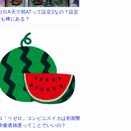
ゼロA天で弱ATって設定2なの？設定
でも稀にある？
ロ「リゼロ」コンビニスイカは初期撃
率優遇抽選ってことでいいの？