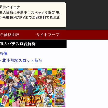
天井ハイエナ
導入日順に更新中！スペックや設定表、
から機種別のPVまで全部無料で見れま
台価格比較
サイトマップ
気のパチスロ台解析
・北斗無双スロット新台