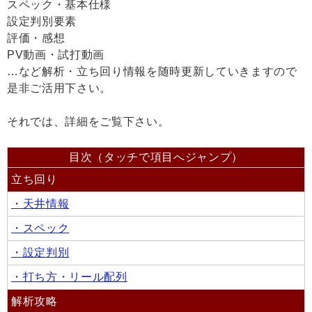
スペック・基本仕様
設定判別要素
評価・感想
PV動画・試打動画
…など解析・立ち回り情報を随時更新していきますので
是非ご活用下さい。
それでは、詳細をご覧下さい。
目次（タッチで項目へジャンプ）
立ち回り
・天井情報
・スペック
・設定判別
・打ち方・リール配列
解析攻略