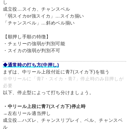
し
成立役…スイカ、チャンスベル
「弱スイカor強スイカ」…スイカ揃い
「チャンスベル」…斜めベル揃い
【順押し手順の特徴】
・チェリーの強弱が判別可能
・スイカの強弱が判別不可
◆通常時の打ち方(中押し)
まずは、中リール上段付近に青7(スイカ下)を狙う
※中リールに「青7・スイカ・青7」停止時のみ目押しが
必要
以下、停止型によって打ち分けましょう。
・中リール上段に青7(スイカ下)停止時
→左右リール適当押し
成立役…ハズレ、チャンスリプレイ、ベル、チャンスベ
ル