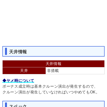
天井情報
天井情報
天井
非搭載
◆ヤメ時について
ボーナス成立時は基本クルーン演出が発生するので、
クルーン演出が発生していなければいつやめてもOK。
スペック