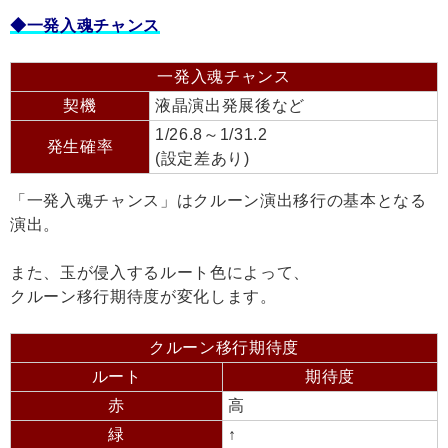
◆一発入魂チャンス
一発入魂チャンス
契機
液晶演出発展後など
1/26.8～1/31.2
発生確率
(設定差あり)
「一発入魂チャンス」はクルーン演出移行の基本となる
演出。
また、玉が侵入するルート色によって、
クルーン移行期待度が変化します。
クルーン移行期待度
ルート
期待度
赤
高
緑
↑