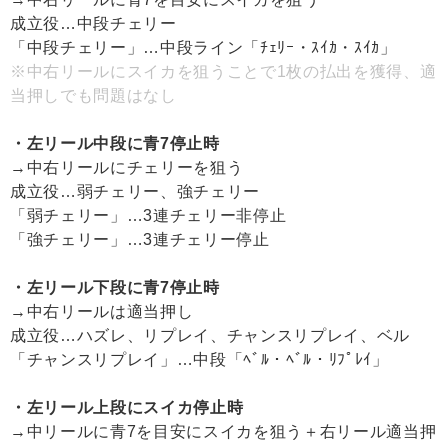
成立役…中段チェリー
「中段チェリー」…中段ライン「ﾁｪﾘｰ・ｽｲｶ・ｽｲｶ」
※中右リールにスイカを狙うことで1枚の払出を獲得、適
当押しでも問題はなし
・左リール中段に青7停止時
→中右リールにチェリーを狙う
成立役…弱チェリー、強チェリー
「弱チェリー」…3連チェリー非停止
「強チェリー」…3連チェリー停止
・左リール下段に青7停止時
→中右リールは適当押し
成立役…ハズレ、リプレイ、チャンスリプレイ、ベル
「チャンスリプレイ」…中段「ﾍﾞﾙ・ﾍﾞﾙ・ﾘﾌﾟﾚｲ」
・左リール上段にスイカ停止時
→中リールに青7を目安にスイカを狙う＋右リール適当押