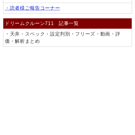
・読者様ご報告コーナー
ドリームクルーン711 記事一覧
・天井・スペック・設定判別・フリーズ・動画・評
価・解析まとめ