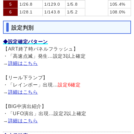
5
1/26.8
1/129.0
1/5.8
105.4%
6
1/28.1
1/143.8
1/5.2
108.0%
設定判別
◆設定確定パターン
【ART終了時パネルフラッシュ】
・「高速点滅」発生…設定3以上確定
→
詳細はこちら
【リール下ランプ】
・「レインボー」出現…
設定6確定
→
詳細はこちら
【BIG中演出紹介】
・「UFO演出」出現…設定2以上確定
→
詳細はこちら