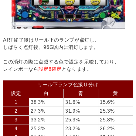
ART終了後はリール下のランプが点灯し、
しばらく点灯後、96G以内に消灯します。
この消灯の際に点滅する色で設定を示唆しており、
レインボーなら
設定6確定
となります。
リール下ランプ色振り分け
設定
白
青
黄
1
38.3%
31.6%
15.6%
2
27.3%
31.9%
25.3%
3
33.2%
25.3%
25.8%
4
25.3%
23.2%
26.2%