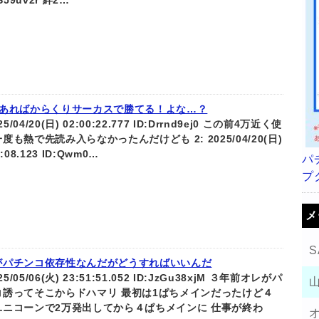
tS59uv2r 絆2…
円あればからくりサーカスで勝てる！よな…？
025/04/20(日) 02:00:22.777 ID:Drrnd9ej0 この前4万近く使
度も熱で先読み入らなかったんだけども 2: 2025/04/20(日)
4:08.123 ID:Qwm0…
パ
プ
メ
S
がパチンコ依存性なんだがどうすればいいんだ
025/05/06(火) 23:51:51.052 ID:JzGu38xjM ３年前オレがパ
コ誘ってそこからドハマリ 最初は1ぱちメインだったけど４
ユニコーンで2万発出してから４ぱちメインに 仕事が終わ