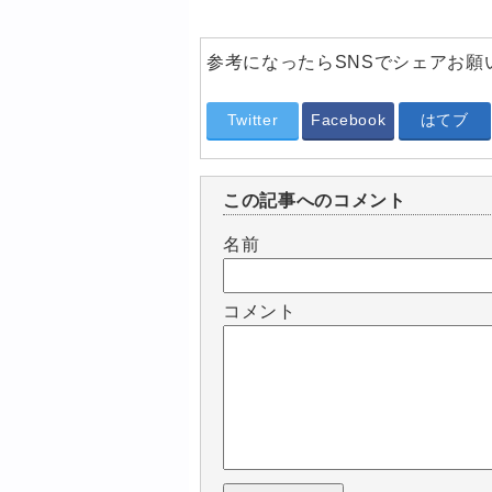
参考になったらSNSでシェアお願
Twitter
Facebook
はてブ
この記事へのコメント
名前
コメント