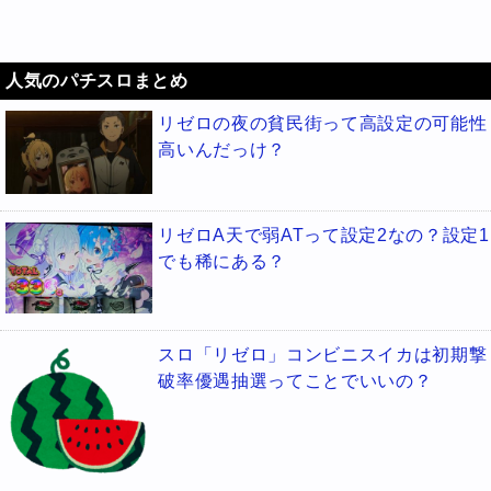
人気のパチスロまとめ
リゼロの夜の貧民街って高設定の可能性
高いんだっけ？
リゼロA天で弱ATって設定2なの？設定1
でも稀にある？
スロ「リゼロ」コンビニスイカは初期撃
破率優遇抽選ってことでいいの？