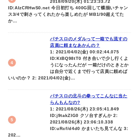
2018/09/20(木) 01:23:33.72
ID:AIzCRHwS0.net 今日初打ち 400G回して蝶揃いチャン
ス3/4で刺さってくれたから楽しめたが MB1/90超えてた
か…
パチスロのメダルって一箱でも流すの
店員に頼まなあかんの？
1: 2021/04/02(金) 00:02:44.075
ID:KtBQ98tT0 付き合いで少し行くよ
うになったんだが 一箱だけのときとか
は自分で近くまで行って店員に頼めば
いいのか？ 2: 2021/04/02(金)…
パチスロの北斗の拳ってこんなに当た
らんもんなの?
1: 2021/08/26(木) 23:05:41.849
ID:j9takZIG0 クソ台すぎんか 2:
2021/08/26(木) 23:06:10.338
ID:uRcf/d4d0 かまいたち見てんな 3:
202…