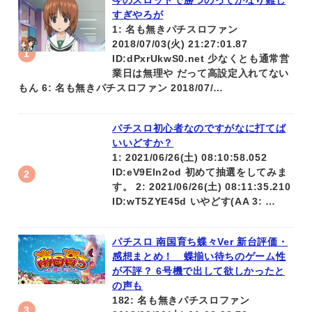
今のスロットで勝つのってかなり難し
すぎやろが
1: 名も無きパチスロファン
2018/07/03(火) 21:27:01.87
ID:dPxrUkwS0.net 少なくとも通常営
業日は無理や だって高設定入れてない
もん 6: 名も無きパチスロファン 2018/07/…
パチスロ初心者なのですがなに打てば
いいどすか？
1: 2021/06/26(土) 08:10:58.052
ID:eV9Eln2od 初めて抽選をしてみま
す。 2: 2021/06/26(土) 08:11:35.210
ID:wT5ZYE45d いやどす(AA 3: …
パチスロ 南国育ち蝶々Ver 新台評価・
感想まとめ！ 蝶揃い待ちのゲーム性
が不評？ 6号機で出して欲しかったと
の声も
182: 名も無きパチスロファン