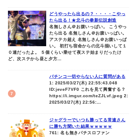
どうやったら出るの？・・・・こやっ
たら出る！★北斗の拳新伝説創造
名無しさん＠お腹いっぱい。 こうやっ
たら出る 名無しさん＠お腹いっぱい。
アステカ超え 名無しさん＠お腹いっぱ
い。 初打ち宿命からの北斗揃いして１
０連だったよ。 ５個くらい乗せて夜ステ始まりだったけ
ど、次ステから昼と夕方…
パチンコ一切やらない人に質問がある
1: 2025/03/27(木) 22:55:43.048
ID:jeveF7VF0 これを見て興奮する？
https://i.imgur.com/teZJLvf.jpeg 2:
2025/03/27(木) 22:56:…
ジャグラーでいつも勝ってる常連さん
に勝ち方聞いた結果ｗｗｗｗｗ
761: 名も無きパチスロファン