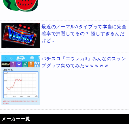
最近のノーマルAタイプって本当に完全
確率で抽選してるの？ 怪しすぎるんだ
けど…
パチスロ「エウレカ3」みんなのスラン
プグラフ集めてみたｗｗｗｗｗ
メーカー一覧