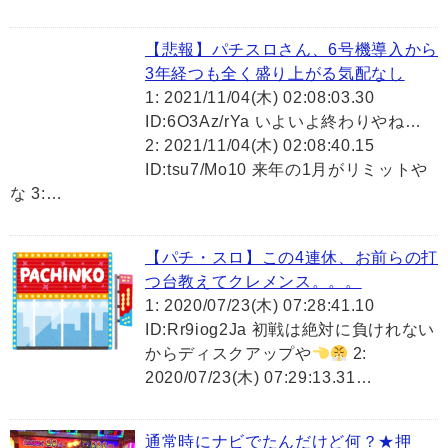
【悲報】パチスロさん、6号機導入から
3年経つも全く盛り上がる気配なし
1: 2021/11/04(木) 02:08:03.30
ID:6O3Az/rYa いよいよ終わりやね…
2: 2021/11/04(木) 02:08:40.15
ID:tsu7/Mo10 来年の1月がリミットや
な 3:…
【パチ・スロ】この4連休、お前らの打
つ台教えてクレメンス。。。
1: 2020/07/23(木) 07:28:41.10
ID:Rr9iog2Ja 初戦は絶対に負けれない
からディスクアップや
2:
2020/07/23(木) 07:29:13.31…
通常時にナビでたんだけど何？★押