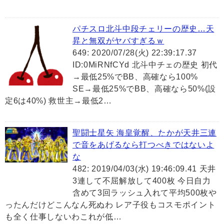
パチスロ北斗中段チェリーの歴史…天
昇と無双がヤバすぎるｗ
649: 2020/07/28(火) 22:39:17.37
ID:0MiRNfCYd 北斗中チェの歴史 初代
→最低25%でBB、高確なら100%
SE→最低25%でBB、高確なら50%(設
定6は40%) 救世主→最低2…
聖闘士星矢 海皇覚醒、たかが天井三連
で音をあげるなら打つべきではないよ
な
482: 2019/04/03(水) 19:46:09.41 天井
3連して不屈解放して400枚 今日自力
含めて3回ラッシュ入れて平均500枚や
ったんだけどこんなん死ぬわ レア子役もコスモポイント
も全く仕事しないわこれが低…