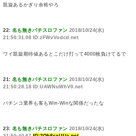
凱旋あるかぎり余裕やろ
22:
名も無きパチスロファン
2018/10/24(水)
21:50:31.08 ID:zFWvVodcd.net
ワイ凱旋期待値あるとこだけ打って4000枚負けてるで
21:
名も無きパチスロファン
2018/10/24(水)
21:50:28.18 ID:UAWNuWhV0.net
パチンコ業界も客もWin-Winな関係だったな
23:
名も無きパチスロファン
2018/10/24(水)
21:50:40.67
ID:2Ob8sxUUa.net