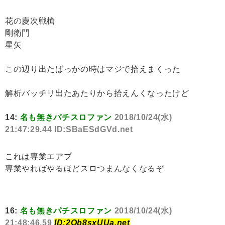
花の慶次戦槍
剛衛門
星矢
この辺り出たばっかの時はマジで拾えまくった
解析バッチリ出たあたりから拾えんくなったけど
14:
名も無きパチスロファン
2018/10/24(水)
21:47:29.44 ID:SBaESdGVd.net
これは専業エアプ
専業やればやるほどスロつまんなくなるぞ
16:
名も無きパチスロファン
2018/10/24(水)
21:48:46.59
ID:2Ob8sxUUa.net