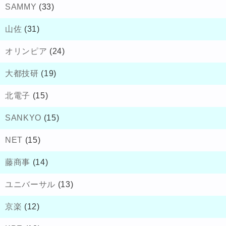
SAMMY
(33)
山佐
(31)
オリンピア
(24)
大都技研
(19)
北電子
(15)
SANKYO
(15)
NET
(15)
藤商事
(14)
ユニバーサル
(13)
京楽
(12)