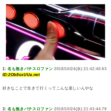
1:
名も無きパチスロファン
2018/10/24(水) 21:42:40.63
ID:2Ob8sxUUa.net
好きなことで生きて行くってこんな楽しいんやな
3:
名も無きパチスロファン
2018/10/24(水) 21:43:44.79