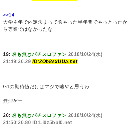
>>14
大学４年で内定決まって暇やった半年間でやっとったか
ら専業ではなかったな
19:
名も無きパチスロファン
2018/10/24(水)
21:49:36.29
ID:2Ob8sxUUa.net
G1の期待値だけはマジで嘘やと思うわ
無理ゲー
20:
名も無きパチスロファン
2018/10/24(水)
21:50:20.80 ID:Li0z5bbl0.net