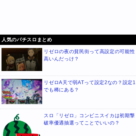
人気のパチスロまとめ
リゼロの夜の貧民街って高設定の可能性
高いんだっけ？
リゼロA天で弱ATって設定2なの？設定1
でも稀にある？
スロ「リゼロ」コンビニスイカは初期撃
破率優遇抽選ってことでいいの？