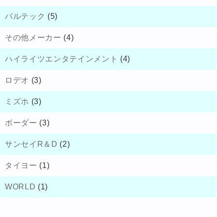
バルテック
(5)
その他メーカー
(4)
ハイライツエンタテインメント
(4)
ロデオ
(3)
ミズホ
(3)
ボーダー
(3)
サンセイR＆D
(2)
タイヨー
(1)
WORLD
(1)