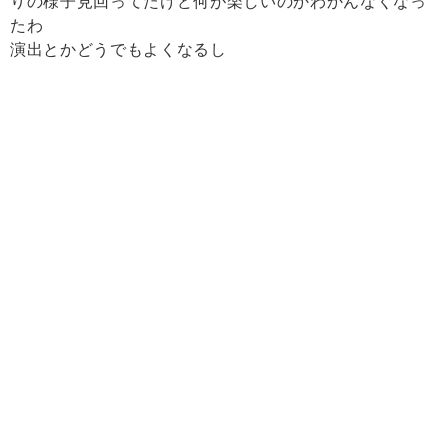
りの様子見回ってたけど何が楽しいのかわかんなくなっ
たわ
演出とかどうでもよくなるし