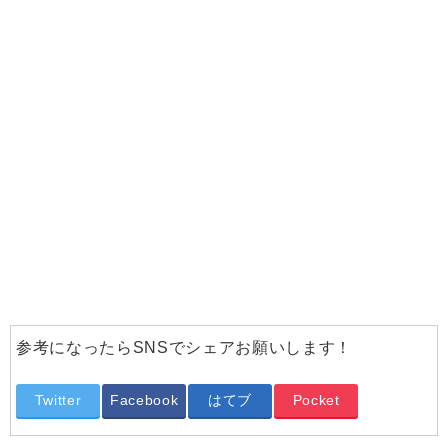
参考になったらSNSでシェアお願いします！
Twitter
Facebook
はてブ
Pocket