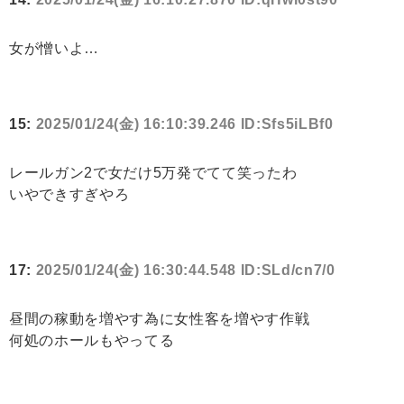
女が憎いよ…
15:
2025/01/24(金) 16:10:39.246 ID:Sfs5iLBf0
レールガン2で女だけ5万発でてて笑ったわ
いやできすぎやろ
17:
2025/01/24(金) 16:30:44.548 ID:SLd/cn7/0
昼間の稼動を増やす為に女性客を増やす作戦
何処のホールもやってる