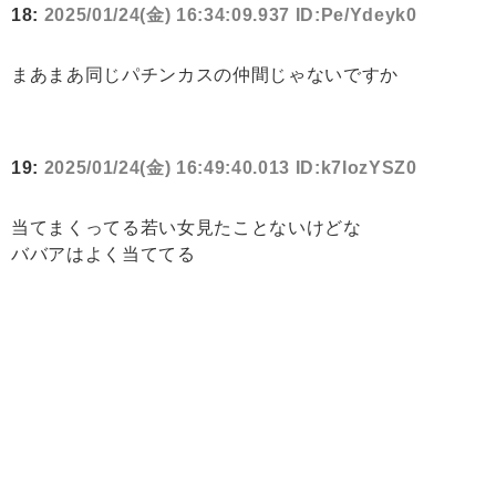
18:
2025/01/24(金) 16:34:09.937 ID:Pe/Ydeyk0
まあまあ同じパチンカスの仲間じゃないですか
19:
2025/01/24(金) 16:49:40.013 ID:k7IozYSZ0
当てまくってる若い女見たことないけどな
ババアはよく当ててる