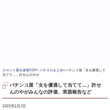
スロット新台速報TOP
>
パチスロまとめ
>
パチンコ屋「女を優遇して
当てて…」許せんのやが
パチンコ屋「女を優遇して当てて…」許せ
んのやがみんなの評価、実践報告など
2025年2月7日