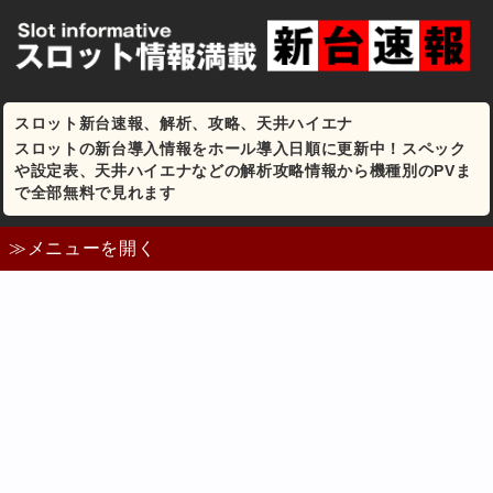
スロット新台速報、解析、攻略、天井ハイエナ
スロットの新台導入情報をホール導入日順に更新中！スペック
や設定表、天井ハイエナなどの解析攻略情報から機種別のPVま
で全部無料で見れます
≫メニューを開く