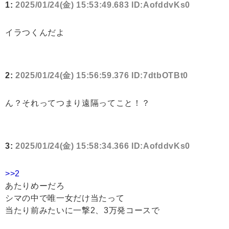
1:
2025/01/24(金) 15:53:49.683 ID:AofddvKs0
イラつくんだよ
2:
2025/01/24(金) 15:56:59.376 ID:7dtbOTBt0
ん？それってつまり遠隔ってこと！？
3:
2025/01/24(金) 15:58:34.366 ID:AofddvKs0
>>2
あたりめーだろ
シマの中で唯一女だけ当たって
当たり前みたいに一撃2、3万発コースで