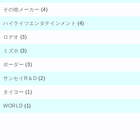
その他メーカー
(4)
ハイライツエンタテインメント
(4)
ロデオ
(3)
ミズホ
(3)
ボーダー
(3)
サンセイR＆D
(2)
タイヨー
(1)
WORLD
(1)