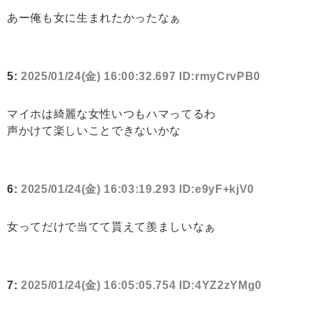
あー俺も女に生まれたかったなぁ
5:
2025/01/24(金) 16:00:32.697 ID:rmyCrvPB0
マイホは綺麗な女性いつもハマってるわ
声かけて楽しいことできないかな
6:
2025/01/24(金) 16:03:19.293 ID:e9yF+kjV0
女ってだけで当てて貰えて羨ましいなぁ
7:
2025/01/24(金) 16:05:05.754 ID:4YZ2zYMg0