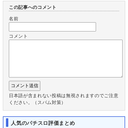
この記事へのコメント
名前
コメント
日本語が含まれない投稿は無視されますのでご注意
ください。（スパム対策）
人気のパチスロ評価まとめ