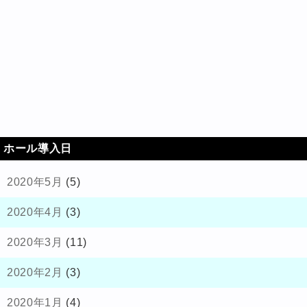
ホール導入日
2020年5月
(5)
2020年4月
(3)
2020年3月
(11)
2020年2月
(3)
2020年1月
(4)