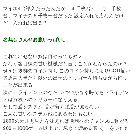
マイホ4台導入だったんだが、４千枚2台、1万二千枚1
台、マイナス５千枚一台だった 設定入れる店なんだけ
ど、入れれば出る？
名無しさん＠お腹いっぱい。
これで出せない奴は何やってもダメ
かなり客目線の甘い機械だと言うことがわからんのか？
例えば抜群のコイン持ち このコイン持ちによりGOD揃い
等通常大当たり以外の出玉のトリガーを待ちながら打つ
ことが出来る
次にトライデントの存在 いついかなる時でもトライデン
トは万枚へのトリガーになりえる
そして盾システム 盾が揃えば盾が減らない
こんな甘いシステム他にあるわけもない
1800の天井も見方を変えれば勝利へのチャンスに繋がる
900～1000ゲーム以上で力尽きて諦める客 そこをいただ