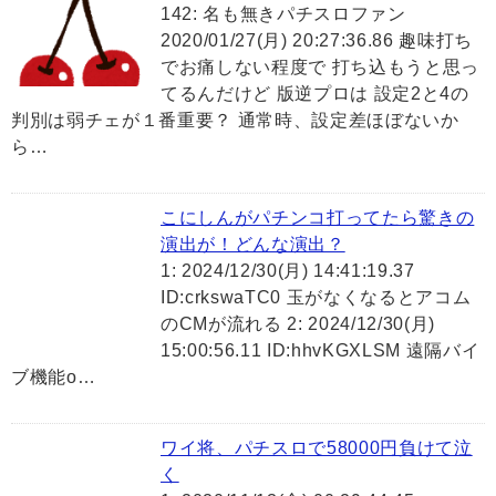
142: 名も無きパチスロファン
2020/01/27(月) 20:27:36.86 趣味打ち
でお痛しない程度で 打ち込もうと思っ
てるんだけど 版逆プロは 設定2と4の
判別は弱チェが１番重要？ 通常時、設定差ほぼないか
ら…
こにしんがパチンコ打ってたら驚きの
演出が！どんな演出？
1: 2024/12/30(月) 14:41:19.37
ID:crkswaTC0 玉がなくなるとアコム
のCMが流れる 2: 2024/12/30(月)
15:00:56.11 ID:hhvKGXLSM 遠隔バイ
ブ機能o…
ワイ将、パチスロで58000円負けて泣
く