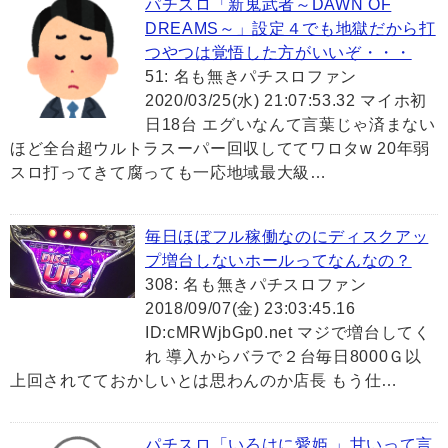
パチスロ「新鬼武者～DAWN OF
DREAMS～」設定４でも地獄だから打
つやつは覚悟した方がいいぞ・・・
51: 名も無きパチスロファン
2020/03/25(水) 21:07:53.32 マイホ初
日18台 エグいなんて言葉じゃ済まない
ほど全台超ウルトラスーパー回収しててワロタw 20年弱
スロ打ってきて腐っても一応地域最大級…
毎日ほぼフル稼働なのにディスクアッ
プ増台しないホールってなんなの？
308: 名も無きパチスロファン
2018/09/07(金) 23:03:45.16
ID:cMRWjbGp0.net マジで増台してく
れ 導入からバラで２台毎日8000Ｇ以
上回されてておかしいとは思わんのか店長 もう仕…
パチスロ「いろはに愛姫 」甘いって言