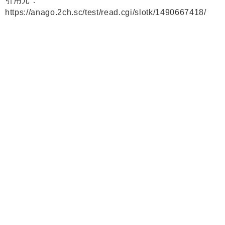
引用元：
https://anago.2ch.sc/test/read.cgi/slotk/1490667418/