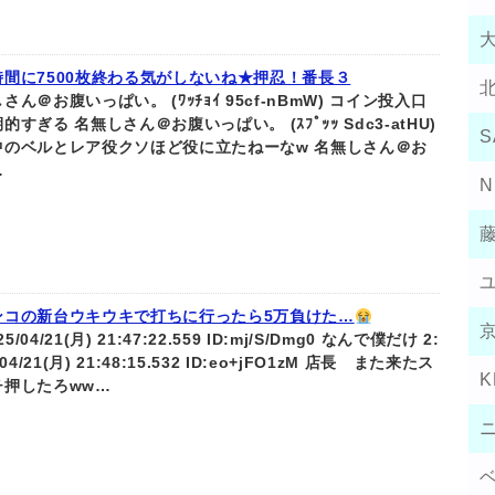
時間に7500枚終わる気がしないね★押忍！番長３
さん＠お腹いっぱい。 (ﾜｯﾁｮｲ 95cf-nBmW) コイン投入口
的すぎる 名無しさん＠お腹いっぱい。 (ｽﾌﾟｯｯ Sdc3-atHU)
S
中のベルとレア役クソほど役に立たねーなw 名無しさん＠お
…
N
ンコの新台ウキウキで打ちに行ったら5万負けた…
025/04/21(月) 21:47:22.559 ID:mj/S/Dmg0 なんで僕だけ 2:
/04/21(月) 21:48:15.532 ID:eo+jFO1zM 店長 また来たス
K
チ押したろww…