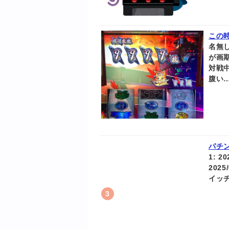
この
名無し
が画期
対戦
腹い
パチ
1: 2
2025
イッ