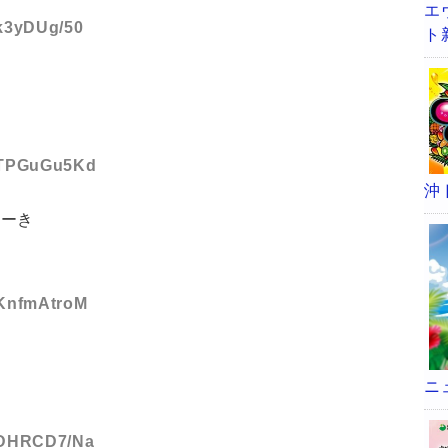
エ
:k3yDUg/50
ト
D:TPGuGu5Kd
沖
へーき
:KnfmAtroM
ニ
D:DHRCD7/Na