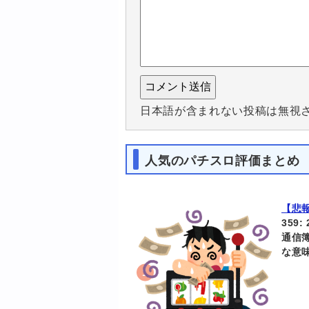
日本語が含まれない投稿は無視
人気のパチスロ評価まとめ
【悲
359:
通信簿
な意