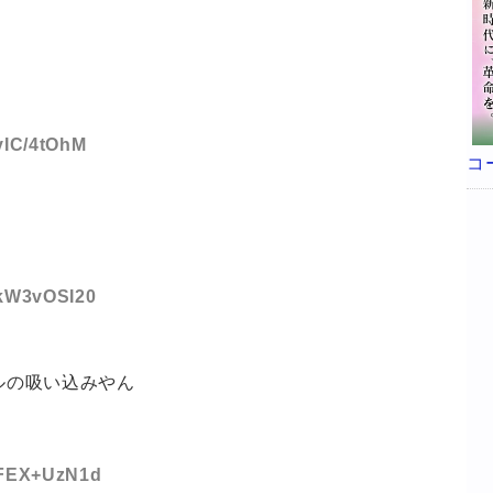
:vIC/4tOhM
コ
:kW3vOSI20
ルの吸い込みやん
D:FEX+UzN1d