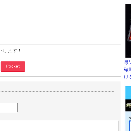
いします！
最
Pocket
確
け