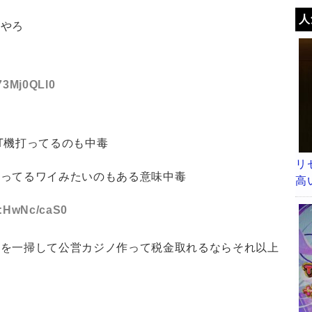
人
んやろ
:73Mj0QLl0
T機打ってるのも中毒
リ
打ってるワイみたいのもある意味中毒
高
ID:HwNc/caS0
ミを一掃して公営カジノ作って税金取れるならそれ以上