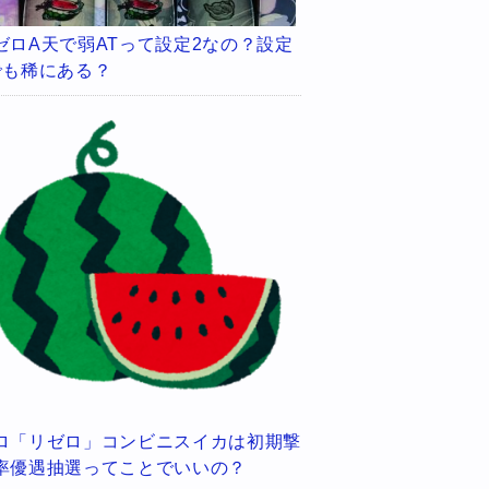
ゼロA天で弱ATって設定2なの？設定
でも稀にある？
ロ「リゼロ」コンビニスイカは初期撃
率優遇抽選ってことでいいの？