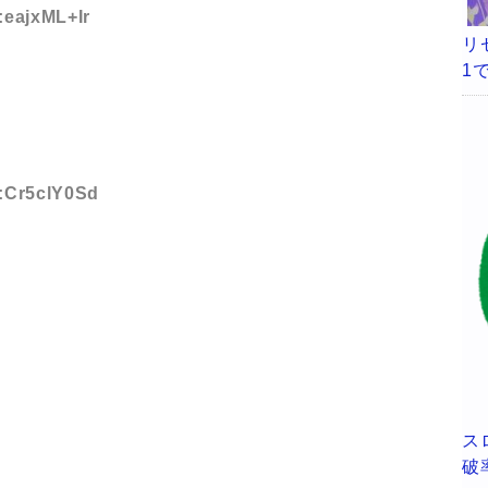
:eajxML+Ir
リ
1
D:Cr5clY0Sd
ス
破