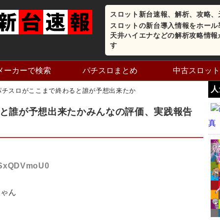
スロット新台速報、解析、攻略、
スロットの新台導入情報をホール
天井ハイエナなどの解析攻略情報
す
メーカーで検索
パチスロまとめ
中古スロット
人
パチスロがここまで終わると誰が予想出来たか
と誰が予想出来たかみんなの評価、実践報告
真
ID:SxQDVmoU0
じゃん