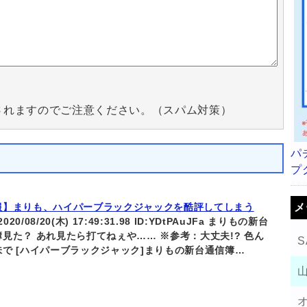
されますのでご注意ください。（スパム対策）
パ
プ
メ
報】まりも、ハイパーブラックジャックを酷評してしまう
 2020/08/20(木) 17:49:31.98 ID:YDtPAuJFa まりもの新台
見た？ あれ見たら打てねぇや…… ※参考：大丈夫!? 色ん
S
味で [ハイパーブラックジャック]まりもの新台通信簿…