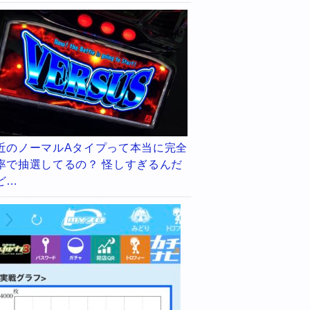
近のノーマルAタイプって本当に完全
率で抽選してるの？ 怪しすぎるんだ
ど…