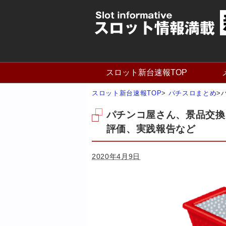
スロット新台速報TOP
スロット新台速報TOP
>
パチスロまとめ
>
パチンコ屋さん、景品交換
評価、実践報告など
2020年4月9日