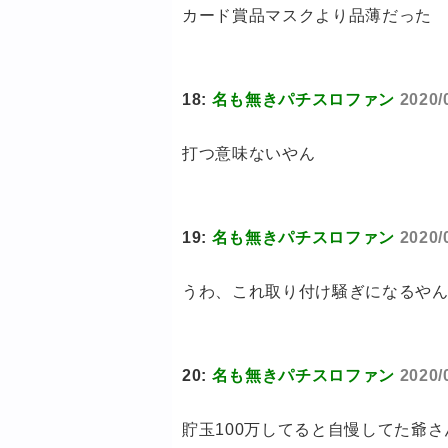
カード賞品マスクより品薄だった
18:
名も無きパチスロファン
2020/
打つ意味ないやん
19:
名も無きパチスロファン
2020/
うわ、これ取り付け騒ぎになるや
20:
名も無きパチスロファン
2020/
貯玉100万してると自慢してた爺