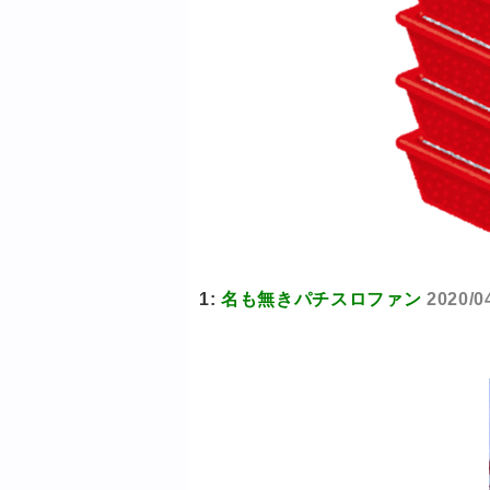
1:
名も無きパチスロファン
2020/0