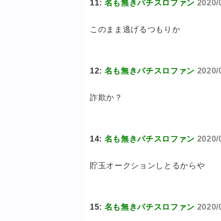
11:
名も無きパチスロファン
2020/
このまま逃げるつもりか
12:
名も無きパチスロファン
2020/
詐欺か？
14:
名も無きパチスロファン
2020/
貯玉オークションしとるからや
15:
名も無きパチスロファン
2020/