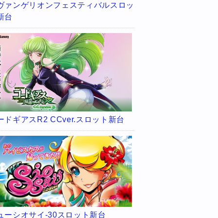
ヴァンゲリオンフェスティバルスロッ
新台
ードギアスR2 CCver.スロット新台
ューシオサイ-30スロット新台