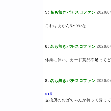
5:
名も無きパチスロファン
2020/0
これはあかんやつやな
6:
名も無きパチスロファン
2020/0
休業に伴い、カード賞品不足って
8:
名も無きパチスロファン
2020/0
>>6
交換所のおばちゃんが持って帰っ