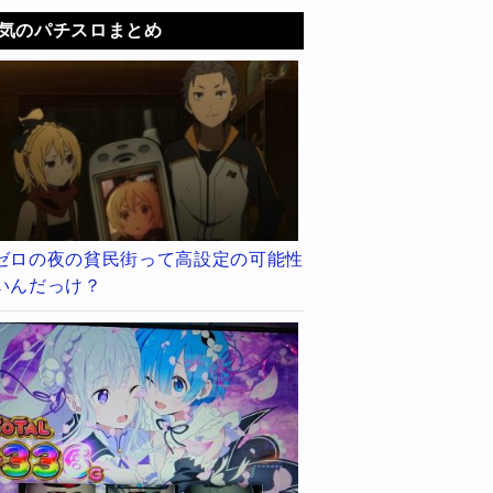
気のパチスロまとめ
ゼロの夜の貧民街って高設定の可能性
いんだっけ？