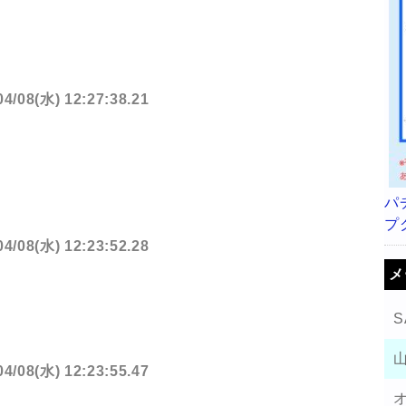
04/08(水) 12:27:38.21
パ
プ
04/08(水) 12:23:52.28
メ
S
04/08(水) 12:23:55.47