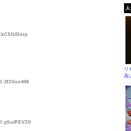
か
人
D:kCSIUDerp
リ
高
ID:3f3Vuo4IM
 ID:g5utPEVZ0