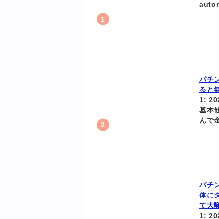
auto
パチ
ると
1: 2
基本
んで金
パチ
体に
て大騒
1: 2