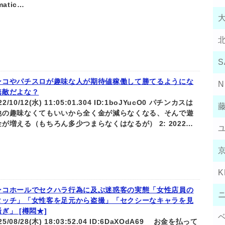
matic…
S
ンコやパチスロが趣味な人が期待値稼働して勝てるようにな
N
無敵だよな？
022/10/12(水) 11:05:01.304 ID:1boJYucO0 パチンカスは
他の趣味なくてもいいから全く金が減らなくなる、そんで遊
が増える（もちろん多少つまらなくはなるが） 2: 2022…
K
ンコホールでセクハラ行為に及ぶ迷惑客の実態「女性店員の
タッチ」「女性客を足元から盗撮」「セクシーなキャラを見
ぎ」 [樽悶★]
025/08/28(木) 18:03:52.04 ID:6DaXOdA69 お金を払って