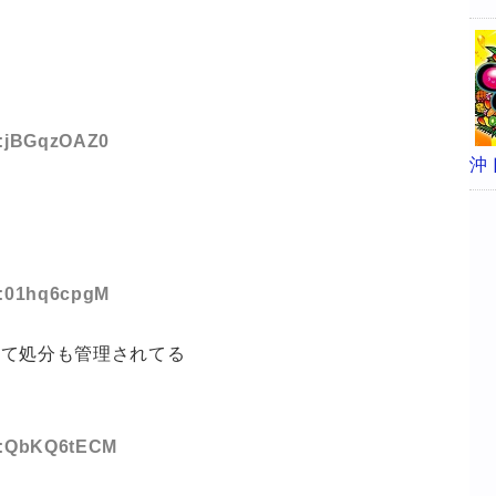
ID:jBGqzOAZ0
沖
ID:01hq6cpgM
てて処分も管理されてる
ID:QbKQ6tECM