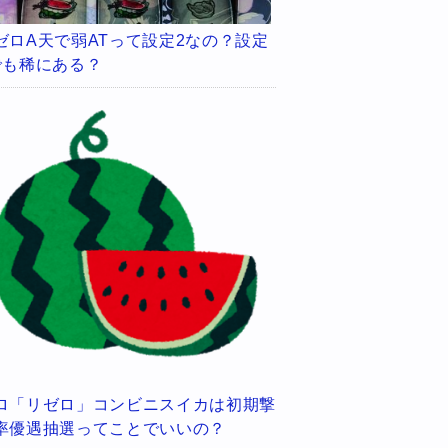
ゼロA天で弱ATって設定2なの？設定
でも稀にある？
ロ「リゼロ」コンビニスイカは初期撃
率優遇抽選ってことでいいの？