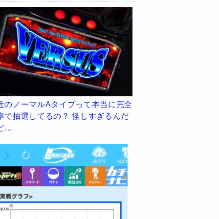
近のノーマルAタイプって本当に完全
率で抽選してるの？ 怪しすぎるんだ
ど…