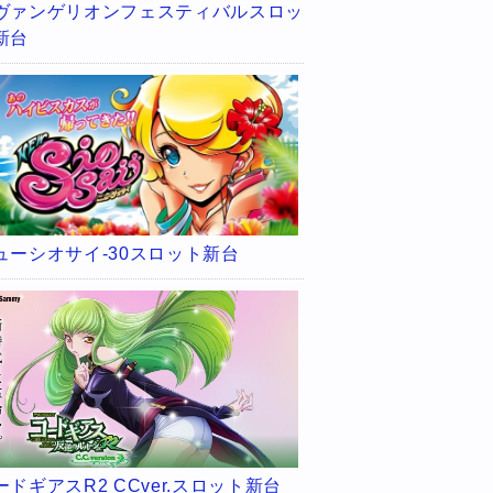
ヴァンゲリオンフェスティバルスロッ
新台
ューシオサイ-30スロット新台
ードギアスR2 CCver.スロット新台