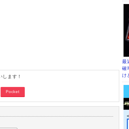
最
確
け
いします！
Pocket