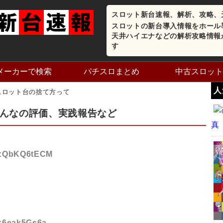
スロット新台速報、解析、攻略、
スロットの新台導入情報をホール
天井ハイエナなどの解析攻略情報
す
メーカーで検索
パチスロまとめ
中古スロット
人
スロット台の捨て方って
んなの評価、実践報告など
真
ID:QbKQ6tECM
D:6eak5Gs6a