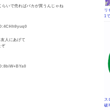
くらいで売ればバカが買うんじゃね
リ
1
 ID:4CHh9yuq0
は友人にあげて
たぞ
 ID:8biW+BYa0
ス
破