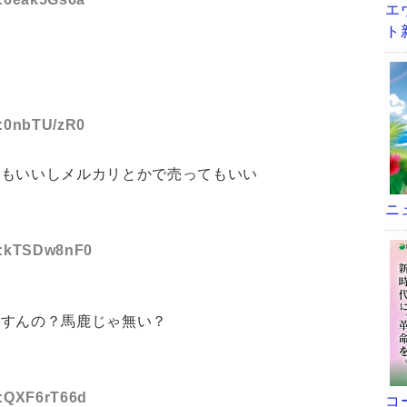
エ
ト
D:0nbTU/zR0
てもいいしメルカリとかで売ってもいい
ニ
ID:kTSDw8nF0
約すんの？馬鹿じゃ無い？
D:QXF6rT66d
コ