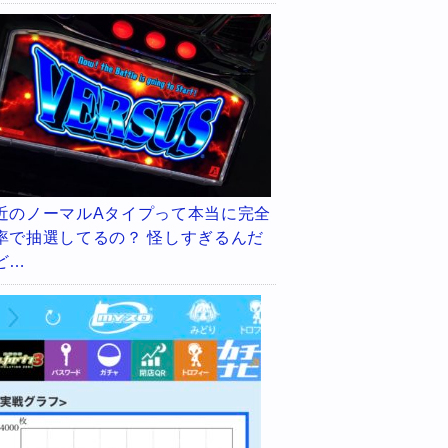
近のノーマルAタイプって本当に完全
率で抽選してるの？ 怪しすぎるんだ
ど…