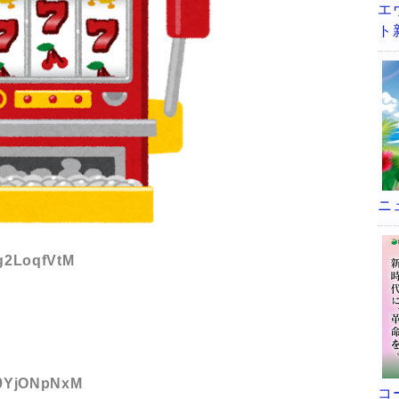
エ
ト
ニ
:g2LoqfVtM
D:9YjONpNxM
コ