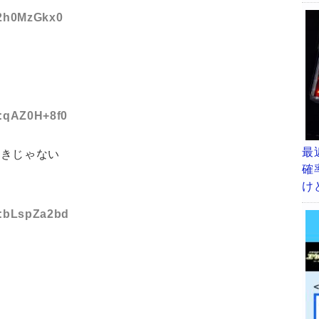
D:2h0MzGkx0
D:qAZ0H+8f0
最
好きじゃない
確
け
ID:bLspZa2bd