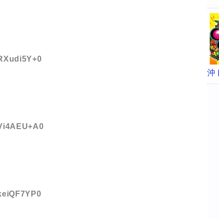
:RXudi5Y+0
沖
D:Vi4AEU+A0
:keiQF7YP0