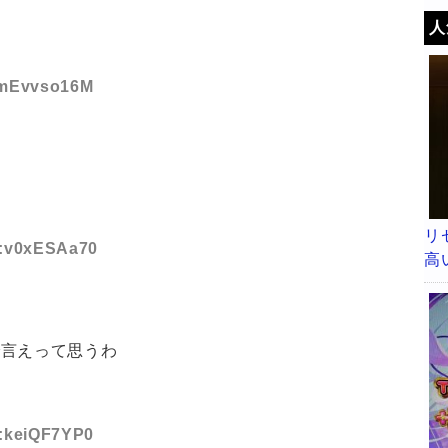
人
D:mEvvso16M
リ
ID:v0xESAa70
高
で言えって思うわ
D:keiQF7YP0