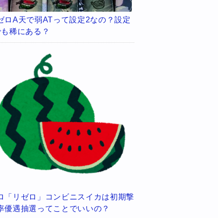
ゼロA天で弱ATって設定2なの？設定
でも稀にある？
ロ「リゼロ」コンビニスイカは初期撃
率優遇抽選ってことでいいの？