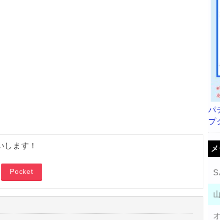
パ
プ
いします！
メ
Pocket
S