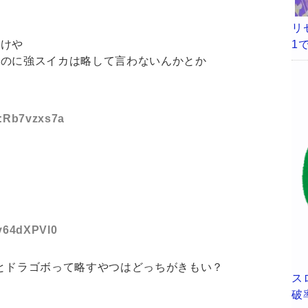
リ
1
だけや
すのに強スイカは略して言わないんかとか
D:Rb7vzxs7a
:v64dXPVl0
とドラゴボって略すやつはどっちがきもい？
ス
破