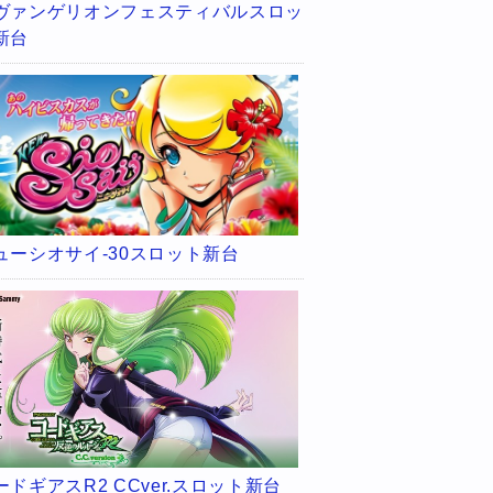
ヴァンゲリオンフェスティバルスロッ
新台
ューシオサイ-30スロット新台
ードギアスR2 CCver.スロット新台