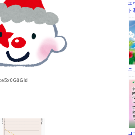
エ
ト
ニ
D:e5x0G0Gid
コ