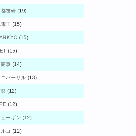
大都技研
(19)
北電子
(15)
ANKYO
(15)
ET
(15)
藤商事
(14)
ユニバーサル
(13)
京楽
(12)
PE
(12)
ニューギン
(12)
ベルコ
(12)