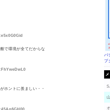
＜
D:e5x0G0Gid
全般で環境が全てだからな
パ
プ
ID:FhYweDwL0
メ
S
人がホントに羨ましい・・
ID:45Aq6GH00