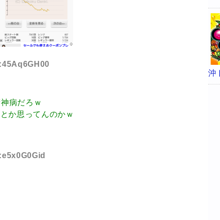
ID:45Aq6GH00
沖
精神病だろｗ
るとか思ってんのかｗ
D:e5x0G0Gid