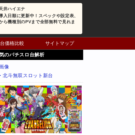
天井ハイエナ
導入日順に更新中！スペックや設定表、
から機種別のPVまで全部無料で見れま
台価格比較
サイトマップ
気のパチスロ台解析
・北斗無双スロット新台