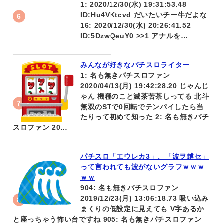
1: 2020/12/30(水) 19:31:53.48
ID:Hu4VKtcvd だいたいチー牛だよな
16: 2020/12/30(水) 20:26:41.52
ID:5DzwQeuY0 >>1 アナルを…
みんなが好きなパチスロライター
1: 名も無きパチスロファン
2020/04/13(月) 19:42:28.20 じゃんじ
ゃん 機種のこと滅茶苦茶しってる 北斗
無双のSTで0回転でテンパイしたら当
たりって初めて知った 2: 名も無きパチ
スロファン 20…
パチスロ「エウレカ3」、「波ヲ越セ」
って言われても波がないグラフｗｗｗ
ｗｗ
904: 名も無きパチスロファン
2019/12/23(月) 13:06:18.73 吸い込み
まくりの低設定に見えても V字あるか
と座っちゃう怖い台ですね 905: 名も無きパチスロファン