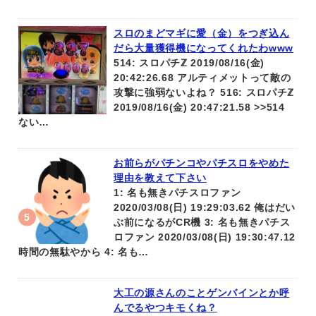
スロのまどマギに愛（金）をつぎ込ん
だら大量獲得機になってくれたわwww
514: スロパチℤ 2019/08/16(金)
20:42:26.68 アルティメットって敵の
攻撃に強弱ないよね？ 516: スロパチℤ
2019/08/16(金) 20:47:21.58 >>514
ない…
お前らがパチンコやパチスロをやめた
理由を教えて下さい
1: 名も無きパチスロファン
2020/03/08(日) 19:29:03.62 俺はだい
ぶ前になるがCR機 3: 名も無きパチス
ロファン 2020/03/08(日) 19:30:47.12
時間の無駄やから 4: 名も…
大工の源さんのことゲンバインとか呼
んでるやつキモくね？