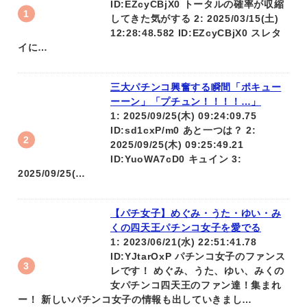
ID:EZcyCBjX0 トータルの確率が収縮
してきた気がする 2: 2025/03/15(土)
12:28:48.582 ID:EZcyCBjX0 スレタ
イに…
三大パチンコ興奮する瞬間「ポキュー
ーーン」「プチュン！！！！…」
1: 2025/09/25(木) 09:24:09.75
ID:sd1cxP/m0 あと一つは？ 2:
2025/09/25(木) 09:25:49.21
ID:YuoWA7cD0 キュイン 3:
2025/09/25(…
【パチ女子】めぐみ・うた・ゆい・み
くの四天王パチンコ女子を愛でる
1: 2023/06/21(水) 22:51:41.78
ID:YJtarOxP パチンコ女子のファンス
レです！ めぐみ、うた、ゆい、みくの
女パチンコ四天王のファン達！集まれ
ー！ 新しいパチンコ女子の情報も出していきまし…