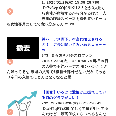
1: 2025/01/29(水) 15:38:28.780
ID:7x8vpXOj0NIKU 2人とか3人用な
ら身体が密着するから分かるけど一人
専用の喫煙スペースを複数置いて一つ
を女性専用にしてて意味分からん 2: 20…
絆ハーデス月下、本当に撤去される
の？→店長に聞いてみた結果ｗｗｗｗ
ｗ
673: 名も無きパチスロファン
2019/12/03(火) 14:10:55.74 昨日今日
の入替でも絆ハーデス モンハンたくさ
ん残ってるな 来週の入替で3機種全部外せないだろ てっき
り今日の入替でほとんどなくなると思…
【画像】いろはに愛姫が上振れしてい
る時のグラフがコレ！
292: 2020/08/20(木) 08:30:20.41
ID:xHTqP7xG0 楽しくて最近打ってる
んだけど、最高何枚くらい出るもんな