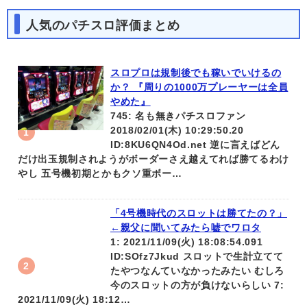
人気のパチスロ評価まとめ
スロプロは規制後でも稼いでいけるの
か？ 『周りの1000万プレーヤーは全員
やめた』
745: 名も無きパチスロファン
2018/02/01(木) 10:29:50.20
ID:8KU6QN4Od.net 逆に言えばどん
だけ出玉規制されようがボーダーさえ越えてれば勝てるわけ
やし 五号機初期とかもクソ重ボー…
「4号機時代のスロットは勝てたの？」
←親父に聞いてみたら嘘でワロタ
1: 2021/11/09(火) 18:08:54.091
ID:SOfz7Jkud スロットで生計立てて
たやつなんていなかったみたい むしろ
今のスロットの方が負けないらしい 7:
2021/11/09(火) 18:12…