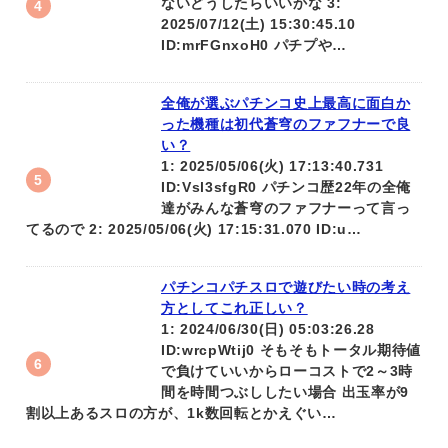
ないどうしたらいいかな 3:
2025/07/12(土) 15:30:45.10
ID:mrFGnxoH0 パチプや…
全俺が選ぶパチンコ史上最高に面白か
った機種は初代蒼穹のファフナーで良
い？
1: 2025/05/06(火) 17:13:40.731
ID:Vsl3sfgR0 パチンコ歴22年の全俺
達がみんな蒼穹のファフナーって言っ
てるので 2: 2025/05/06(火) 17:15:31.070 ID:u…
パチンコパチスロで遊びたい時の考え
方としてこれ正しい？
1: 2024/06/30(日) 05:03:26.28
ID:wrcpWtij0 そもそもトータル期待値
で負けていいからローコストで2～3時
間を時間つぶししたい場合 出玉率が9
割以上あるスロの方が、1k数回転とかえぐい…