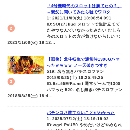
「4号機時代のスロットは勝てたの？」
←親父に聞いてみたら嘘でワロタ
1: 2021/11/09(火) 18:08:54.091
ID:SOfz7Jkud スロットで生計立てて
たやつなんていなかったみたい むしろ
今のスロットの方が負けないらしい 7:
2021/11/09(火) 18:12…
【画像】北斗転生で通常時1300Gハマ
ったｗｗｗｗ ノー天破きつすぎ
519: 名も無きパチスロファン
2018/08/25(土) 18:25:49.25
ID:9zL55EfFa.net 通常ゲームで1300
ハマった 520: 名も無きパチスロファン
2018/08/25(土) 18:4…
パチンコさ勝てないことがわかった
1: 2025/07/12(土) 13:19:19.02
ID:wgzLPcUB0 やめたいけどやめられ