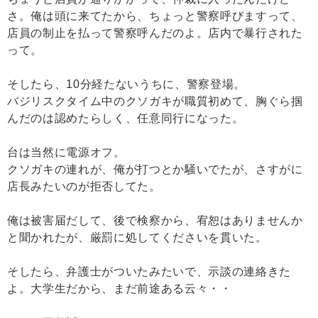
さ。俺は頭に来てたから、ちょっと警察呼びますって、
店員の制止を払って警察呼んだのよ。店内で暴行された
って。
そしたら、10分経たないうちに、警察登場。
バジリスクタイム中のクソガキが職質初めて、胸ぐら掴
んだのは認めたらしく、任意同行になった。
台は当然に電源オフ。
クソガキの連れが、俺が打つとか騒いでたが、さすがに
店長みたいのが拒否してた。
俺は被害届だして、後で検察から、宥恕はありませんか
と聞かれたが、厳罰に処してくださいを貫いた。
そしたら、弁護士がついたみたいで、示談の連絡きた
よ。大学生だから、まだ前途ある云々・・