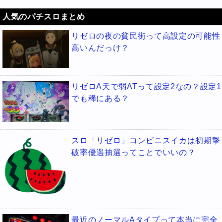
人気のパチスロまとめ
リゼロの夜の貧民街って高設定の可能性
高いんだっけ？
リゼロA天で弱ATって設定2なの？設定1
でも稀にある？
スロ「リゼロ」コンビニスイカは初期撃
破率優遇抽選ってことでいいの？
最近のノーマルAタイプって本当に完全