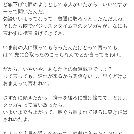
ど箱下げて辞めようとしてる人がいたから、いいですか
ーって聞いたんだ。
勿論いいよってなって、普通に取ろうとしたんだよね。
そしたら隣でバジリスクタイム中のクソガキが、なにも
言わずに携帯投げてきてさ。
いま前の人に譲ってもらったんだけどって言っても、
は？ 先に台取ったのこっちなんでとか言ってるわけ。
だから、いやいや、あなたその台遊戯中でしょ？
って言っても、連れが来るから関係ないし、早くどけよ
おまえって言われて。
さすがに頭きたから、携帯を後ろに投げ捨てて、どけよ
クソガキって言い放ったら、
いよいよ立ち上がって、胸ぐら掴まれて後ろに突き飛ば
されのたよ。
ちょうど店員が通りかかって、仲裁に入ったんだけど