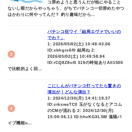
コ辞めようと思うんだが他にやること
ないし暇だからやっちゃう、がちでパチンコ一切辞めたやつ
はかわりに何やってんだ？ 釣り趣味だから…
パチンコ狂ワイ「結局エヴァでいいの
でわ？」
1: 2026/05/02(土) 10:48:43.06
ID:xbhgrs6f0 結局ね 2:
2026/05/02(土) 10:49:58.84
ID:rCQ8Z8v/0 319の時短ありAll1500
で比較的よく回…
こにしんがパチンコ打ってたら驚きの
演出が！どんな演出？
1: 2024/12/30(月) 14:41:19.37
ID:crkswaTC0 玉がなくなるとアコム
のCMが流れる 2: 2024/12/30(月)
15:00:56.11 ID:hhvKGXLSM 遠隔バ
イブ機能o…