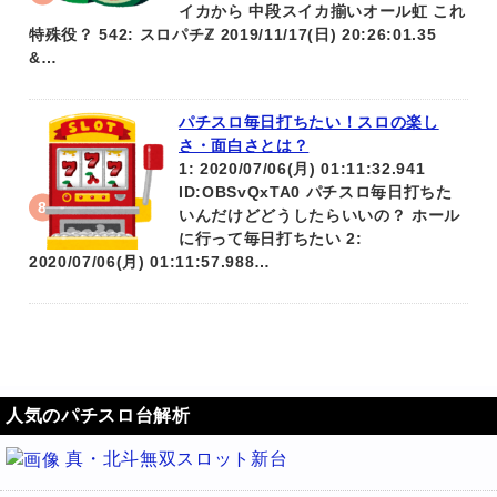
イカから 中段スイカ揃いオール虹 これ
特殊役？ 542: スロパチℤ 2019/11/17(日) 20:26:01.35
&…
パチスロ毎日打ちたい！スロの楽し
さ・面白さとは？
1: 2020/07/06(月) 01:11:32.941
ID:OBSvQxTA0 パチスロ毎日打ちた
いんだけどどうしたらいいの？ ホール
に行って毎日打ちたい 2:
2020/07/06(月) 01:11:57.988…
人気のパチスロ台解析
真・北斗無双スロット新台