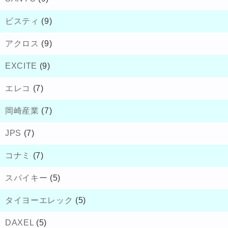
ビスティ
(9)
アクロス
(9)
EXCITE
(9)
エレコ
(7)
岡崎産業
(7)
JPS
(7)
コナミ
(7)
スパイキー
(5)
タイヨーエレック
(5)
DAXEL
(5)