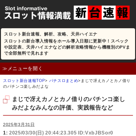
スロット新台速報、解析、攻略、天井ハイエナ
スロットの新台導入情報をホール導入日順に更新中！スペック
や設定表、天井ハイエナなどの解析攻略情報から機種別のPVま
で全部無料で見れます
≫メニューを開く
スロット新台速報TOP
>
パチスロまとめ
>
まじで冴えカノとカノ借り
のパチンコ楽しみだよな
まじで冴えカノとカノ借りのパチンコ楽し
みだよなみんなの評価、実践報告など
2025年3月31日
1:
2025/03/30(日) 20:44:23.305 ID:VxbJBSor0