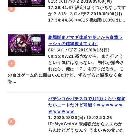
815: スロパチℤ 2019/09/09(月)
17:29:41.67 設定4はうつかちなしです
か？ 818: スロパチℤ 2019/09/09(月)
17:34:44.66 >>815 機械割103%は1…
劇場版まどマギ体感で良いから直撃ラ
ッシュの確率教えてくれ!
86: スロパチℤ 2019/09/15(日)
00:35:07.21 残念ながら、また打とう
という気にはならない。 初代が撤去さ
れたら、俺は「２」を打つだろう。 こ
の台はゲーム的に面白いんだけど、ずるずると際限なく金
を…
パチンコかパチスロで月2万くらい稼ぎ
たいニートだけど可能？ｗｗｗｗｗｗ
ｗｗｗｗｗｗ
1: 2020/08/30(日) 18:02:53.26
ID:MyoGtdsV 未経験だからよくわか
らんけどどうなん？ うまいもの食いた