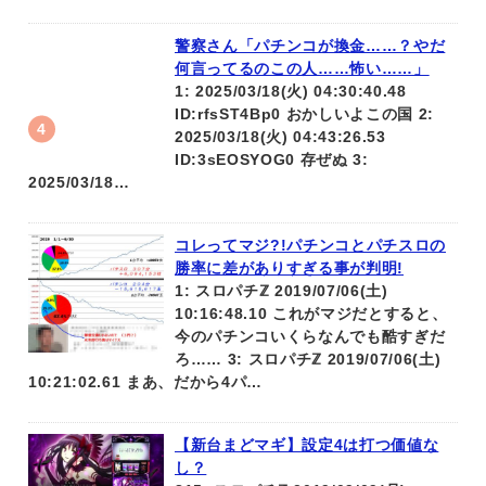
警察さん「パチンコが換金……？やだ
何言ってるのこの人……怖い……」
1: 2025/03/18(火) 04:30:40.48
ID:rfsST4Bp0 おかしいよこの国 2:
2025/03/18(火) 04:43:26.53
ID:3sEOSYOG0 存ぜぬ 3:
2025/03/18…
コレってマジ?!パチンコとパチスロの
勝率に差がありすぎる事が判明!
1: スロパチℤ 2019/07/06(土)
10:16:48.10 これがマジだとすると、
今のパチンコいくらなんでも酷すぎだ
ろ…… 3: スロパチℤ 2019/07/06(土)
10:21:02.61 まあ、だから4パ…
【新台まどマギ】設定4は打つ価値な
し？