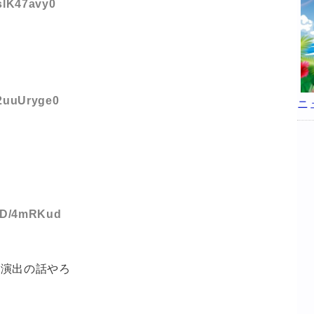
:slK47avy0
:2uuUryge0
ニ
:lD/4mRKud
強演出の話やろ