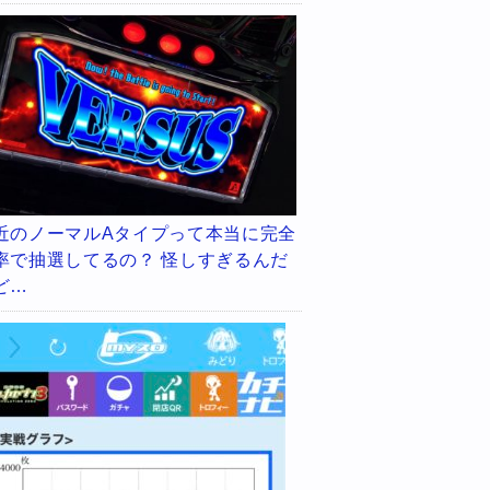
近のノーマルAタイプって本当に完全
率で抽選してるの？ 怪しすぎるんだ
ど…