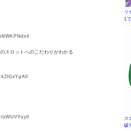
リ
1
ID:pNWKPNdx0
ーのスロットへのこだわりがわかる
D:kZIGxYgA0
ID:txWUVYuy0
ス
破