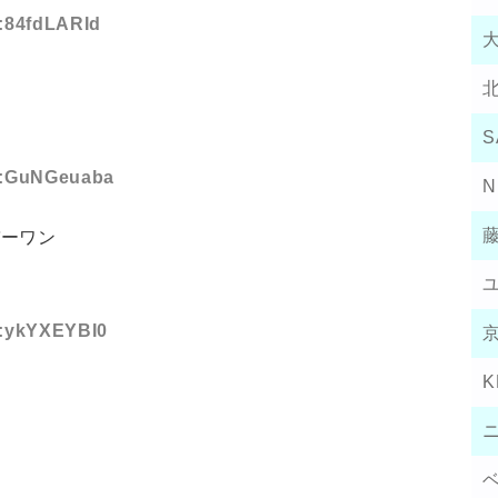
D:84fdLARId
S
ID:GuNGeuaba
N
バーワン
ID:ykYXEYBI0
K