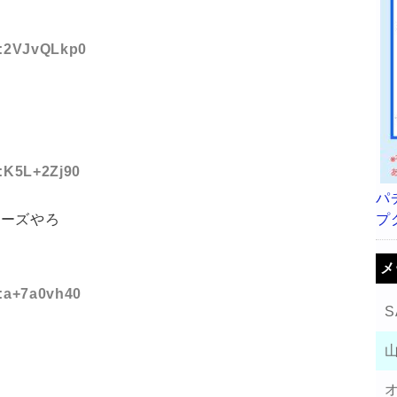
ID:2VJvQLkp0
D:K5L+2Zj90
パ
プ
リーズやろ
メ
D:a+7a0vh40
S