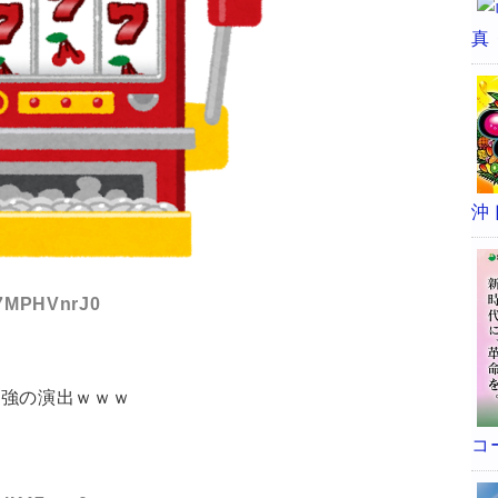
真
沖
D:7MPHVnrJ0
最強の演出ｗｗｗ
コ