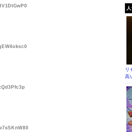
D:dV1DtGwP0
人
わ
D:qEW4oksc0
リ
高
:xQd3Pfc3p
D:w7sSKnW80