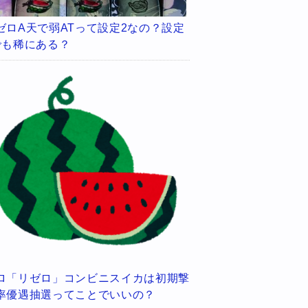
ゼロA天で弱ATって設定2なの？設定
でも稀にある？
ロ「リゼロ」コンビニスイカは初期撃
率優遇抽選ってことでいいの？