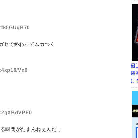
ID:fk5GUqB70
ガセで終わってムカつく
最
D:4xp16/Vn0
確
け
ID:2gXBdVPE0
る瞬間がたまんねぇんだ 」