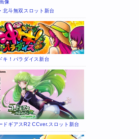
・北斗無双スロット新台
ドキ！パラダイス新台
ードギアスR2 CCver.スロット新台