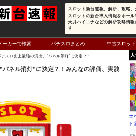
スロット新台速報、解析、攻略、
スロットの新台導入情報をホール
天井ハイエナなどの解析攻略情報
す
メーカーで検索
パチスロまとめ
中古スロット
人
パチスロ史上最強の演出、”パネル消灯”に決定？！
”パネル消灯”に決定？！みんなの評価、実践
エ
ト