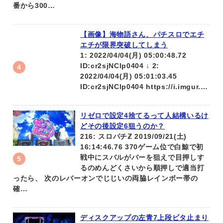
番から300…
【画像】海物語さん、パチスロでエチ
エチが限界突破してしまう
1: 2022/04/04(月) 05:00:48.72
ID:cr2sjNClp0404 ↓ 2:
2022/04/04(月) 05:01:03.45
ID:cr2sjNClp0404 https://i.imgur.…
リゼロで設定4捨てるって人結構いるけ
どその後設定6狙うのか？
216: スロパチℤ 2019/09/21(土)
16:14:46.76 370ゲーム位で白鯨で初
戦中にスバルがバーを狙えで目押しす
るのめんどくさいから順押しで適当打
ったら、 次のレバーオンでじじいの両脇レインボー帯の
確…
ディスクアップの左青7上段ビタ止まり