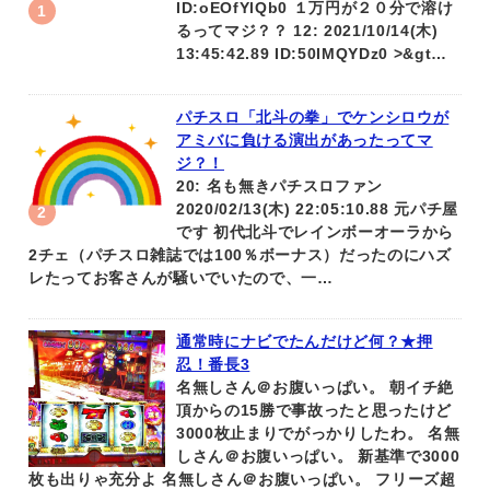
ID:oEOfYlQb0 １万円が２０分で溶け
るってマジ？？ 12: 2021/10/14(木)
13:45:42.89 ID:50IMQYDz0 >&gt…
パチスロ「北斗の拳」でケンシロウが
アミバに負ける演出があったってマ
ジ？！
20: 名も無きパチスロファン
2020/02/13(木) 22:05:10.88 元パチ屋
です 初代北斗でレインボーオーラから
2チェ（パチスロ雑誌では100％ボーナス）だったのにハズ
レたってお客さんが騒いでいたので、一…
通常時にナビでたんだけど何？★押
忍！番長3
名無しさん＠お腹いっぱい。 朝イチ絶
頂からの15勝で事故ったと思ったけど
3000枚止まりでがっかりしたわ。 名無
しさん＠お腹いっぱい。 新基準で3000
枚も出りゃ充分よ 名無しさん＠お腹いっぱい。 フリーズ超