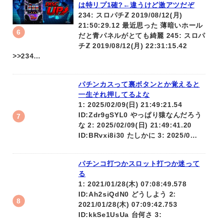
は特リプ1確?←違うけど激アツだぞ
234: スロパチℤ 2019/08/12(月)
21:50:29.12 最近思った 薄暗いホール
だと青パネルがとても綺麗 245: スロパ
チℤ 2019/08/12(月) 22:31:15.42
>>234…
パチンカスって裏ボタンとか覚えると
一生それ押してるよな
1: 2025/02/09(日) 21:49:21.54
ID:Zdr9gSYL0 やっぱり猿なんだろう
な 2: 2025/02/09(日) 21:49:41.20
ID:BRvxi8i30 たしかに 3: 2025/0…
パチンコ打つかスロット打つか迷って
る
1: 2021/01/28(木) 07:08:49.578
ID:Ah2siQdN0 どうしよう 2:
2021/01/28(木) 07:09:42.753
ID:kkSe1UsUa 台何さ 3: