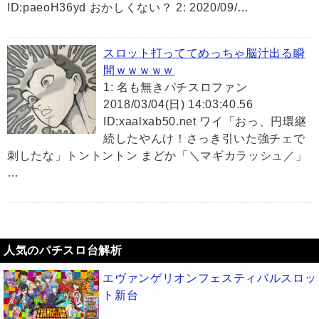
ID:paeoH36yd おかしくない？ 2: 2020/09/…
スロット打っててめっちゃ脳汁出る瞬
間ｗｗｗｗｗ
1: 名も無きパチスロファン
2018/03/04(日) 14:03:40.56
ID:xaalxab50.net ワイ「おっ、円環継
続したやんけ！さっき引いた強チェで
刺したな」トントントン まどか「＼マギカラッシュ／」
…
人気のパチスロ台解析
エヴァンゲリオンフェスティバルスロッ
ト新台