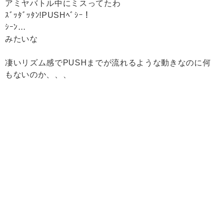
アミヤバトル中にミスってたわ
ｽﾞｯﾀﾞｯﾀﾝ!PUSHﾍﾞｼｰ！
ｼｰﾝ…
みたいな
凄いリズム感でPUSHまでが流れるような動きなのに何
もないのか、、、