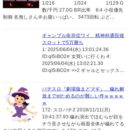
1/216 1/324 1/129 G
数/千円 27.0G BR比率 6:4 小役優先
制御 名無しさん＠お腹いっぱい。 3473回転 ぶど…
ギャンブル依存症ワイ、精神科通院後
スロットで5万勝ち
1: 2025/06/04(水) 13:01:24.36
ID:qI5iBO2rr 女買いに行くわ 4:
2025/06/04(水) 13:02:21.30
ID:qI5iBO2rr >>2 ギャルとセックス…
パチスロ『劇場版まどマギ』、穢れ解
放までptためるのが難しい件ｗｗｗｗ
ｗ
172: スロパチℤ 2019/11/11(月)
10:41:37.93 穢れ演出でほむらが顔を
チラ見させながら画面全体が穢れてる