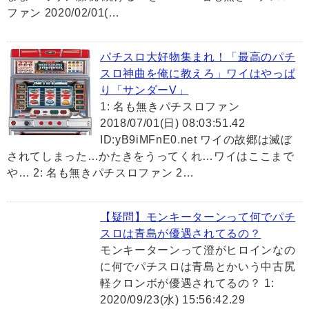
ファン 2020/02/01(…
パチスロ大好物集まれ！「最高のパチ
スロ神曲を俺に教えろ」ワイはやっぱ
り「サンダーV」
1: 名も無きパチスロファン
2018/07/01(日) 08:03:51.42
ID:yB9iMFnE0.net ワイの故郷は滅ぼ
されてしまった…かたきをうってくれ…ワイはここまで
や… 2: 名も無きパチスロファン 2…
【疑問】モンキーターンって何でパチ
スロは青島が優遇されてるの？
モンキーターンって澄がヒロインなの
に何でパチスロは青島とかいう中古尻
軽クロンボが優遇されてるの？ 1:
2020/09/23(水) 15:56:42.29