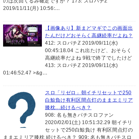
のは次回くるみ確定ですか？ 173: スロパチℤ
2019/11/11(月) 10:56:…
【画像あり】新まどマギでこの画面出
たんだけどおそらく高継続率だよね？
412: スロパチℤ 2019/09/11(水)
00:45:18.04 これ出たけど、おそらく
高継続率だよね 9戦で終了でしたけど
413: スロパチℤ 2019/09/11(水)
01:46:52.47 >&g…
スロ「リゼロ」朝イチリセットで250
白鯨負け有利区間点灯のままエミリア
膝枕…続けるべき？
908: 名も無きパチスロファン
2020/02/01(土) 10:51:32.29 朝イチリ
セットで250白鯨負け 有利区間点灯の
ままエミリア膝枕 続けるべき？ 909: 名も無きパチスロ