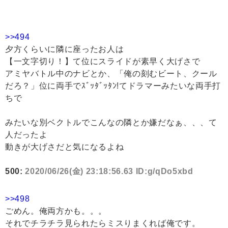
>>494
夕方くらいに隣に座ったお人は
【一文字切り！】て位にスライドが素早く大げさで
アミヤバトル中のナビとか、「俺の刻むビート、クール
だろ？」位に両手でｽﾞｯﾀﾞｯﾀﾝ!てドラマーみたいな両手打
ちで
みたいな別ベクトルでこんなの隣とか嫌だなぁ、、、て
人だったよ
動きが大げさだと気になるよね
500:
2020/06/26(金) 23:18:56.63 ID:g/qDo5xbd
>>498
ごめん。俺両方かも。。。
それでチラチラ見られたらミスりまくれば俺です。