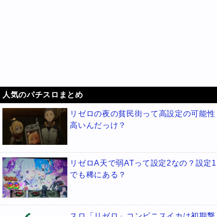
人気のパチスロまとめ
リゼロの夜の貧民街って高設定の可能性
高いんだっけ？
リゼロA天で弱ATって設定2なの？設定1
でも稀にある？
スロ「リゼロ」コンビニスイカは初期撃