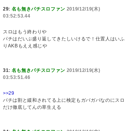
29:
名も無きパチスロファン
2019/12/19(木)
03:52:53.44
スロはもう終わりや
パチはだいぶ盛り返してきたしいけるで！仕置人はいふ
りAKBもええ感じや
31:
名も無きパチスロファン
2019/12/19(木)
03:53:51.46
>>29
パチは割と緩和されてる上に検定もガバガバなのにスロ
だけ徹底してんの草生える