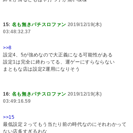
15:
名も無きパチスロファン
2019/12/19(木)
03:48:32.37
>>8
設定4、5が強めなので大正義になる可能性がある
設定1は完全に終わってる、運ゲーにすらならない
まともな店は設定2運用になりそう
16:
名も無きパチスロファン
2019/12/19(木)
03:49:16.59
>>15
最低設定２ってもう当たり前の時代なのにそれわかって
ない店多すぎるわな