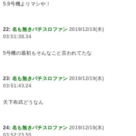
5.9号機よりマシや！
22:
名も無きパチスロファン
2019/12/19(木)
03:51:38.34
5号機の最初もそんなこと言われてたな
23:
名も無きパチスロファン
2019/12/19(木)
03:51:43.24
天下布武どうなん
24:
名も無きパチスロファン
2019/12/19(木)
03:52:23.55