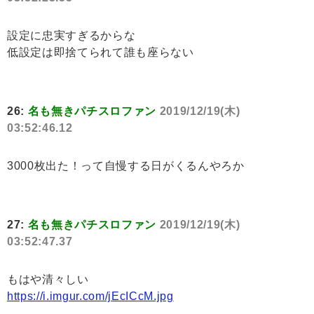
設定に忠実すぎるからな
低設定は即捨てられて誰も座らない
26:
名も無きパチスロファン
2019/12/19(木)
03:52:46.12
3000枚出た！って自慢する日がくるんやろか
27:
名も無きパチスロファン
2019/12/19(木)
03:52:47.37
もはや清々しい
https://i.imgur.com/jEcICcM.jpg