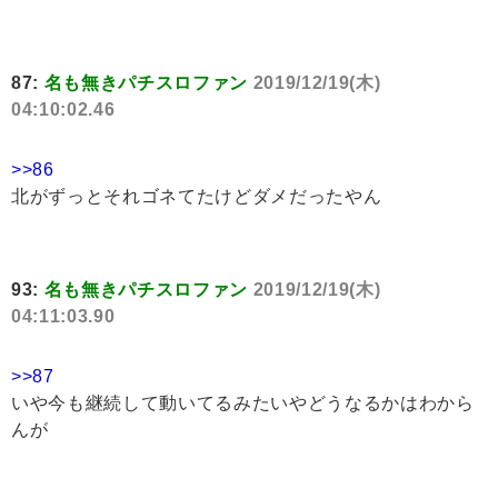
87:
名も無きパチスロファン
2019/12/19(木)
04:10:02.46
>>86
北がずっとそれゴネてたけどダメだったやん
93:
名も無きパチスロファン
2019/12/19(木)
04:11:03.90
>>87
いや今も継続して動いてるみたいやどうなるかはわから
んが