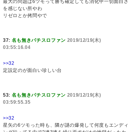
最大の問題は6ツモって勝ち確定しても消化中一切面白さ
を感じない所やわ
リゼロとか拷問やで
37:
名も無きパチスロファン
2019/12/19(木)
03:55:16.04
>>32
定設定のが面白い珍しい台
53:
名も無きパチスロファン
2019/12/19(木)
03:59:55.35
>>32
星矢の6ツモった時も、隣が謎の爆発して何度もエンディ