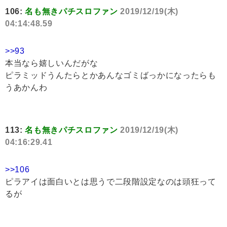
106:
名も無きパチスロファン
2019/12/19(木)
04:14:48.59
>>93
本当なら嬉しいんだがな
ピラミッドうんたらとかあんなゴミばっかになったらも
うあかんわ
113:
名も無きパチスロファン
2019/12/19(木)
04:16:29.41
>>106
ピラアイは面白いとは思うで二段階設定なのは頭狂って
るが