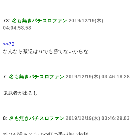
73:
名も無きパチスロファン
2019/12/19(木)
04:04:58.58
>>72
なんなら叛逆は６でも勝てないからな
7:
名も無きパチスロファン
2019/12/19(木) 03:46:18.28
鬼武者が出るし
8:
名も無きパチスロファン
2019/12/19(木) 03:46:29.83
絆２が滑るともはや打つ手が無い模様