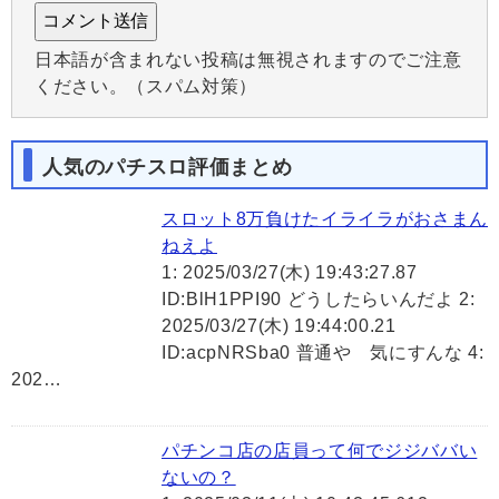
日本語が含まれない投稿は無視されますのでご注意
ください。（スパム対策）
人気のパチスロ評価まとめ
スロット8万負けたイライラがおさまん
ねえよ
1: 2025/03/27(木) 19:43:27.87
ID:BlH1PPI90 どうしたらいんだよ 2:
2025/03/27(木) 19:44:00.21
ID:acpNRSba0 普通や 気にすんな 4:
202…
パチンコ店の店員って何でジジババい
ないの？