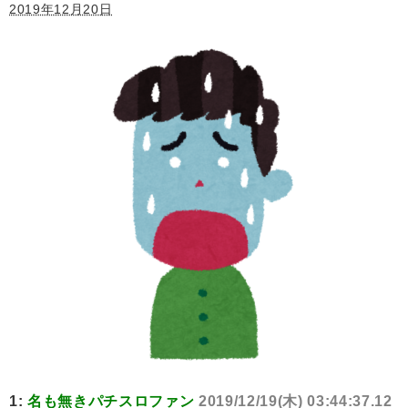
2019年12月20日
1:
名も無きパチスロファン
2019/12/19(木) 03:44:37.12