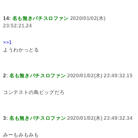
14:
名も無きパチスロファン
2020/01/02(木)
23:52:21.24
>>1
ようわかっとる
2:
名も無きパチスロファン
2020/01/02(木) 23:49:32.15
コンテストの鳥ビッグだろ
3:
名も無きパチスロファン
2020/01/02(木) 23:49:32.34
みーもみもみも