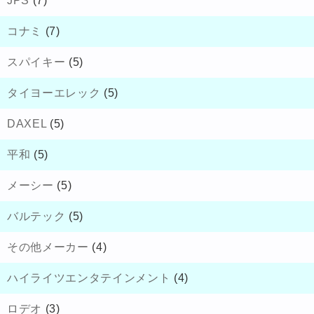
JPS
(7)
コナミ
(7)
スパイキー
(5)
タイヨーエレック
(5)
DAXEL
(5)
平和
(5)
メーシー
(5)
バルテック
(5)
その他メーカー
(4)
ハイライツエンタテインメント
(4)
ロデオ
(3)