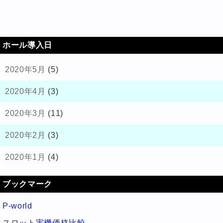
ホール導入日
2020年5月
(5)
2020年4月
(3)
2020年3月
(11)
2020年2月
(3)
2020年1月
(4)
ブックマーク
P-world
スロット実機価格比較