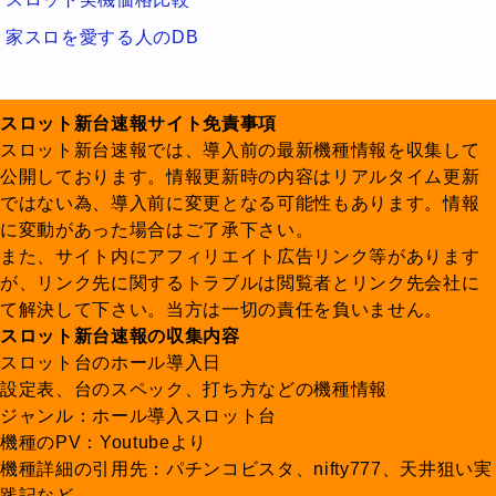
家スロを愛する人のDB
スロット新台速報サイト免責事項
スロット新台速報では、導入前の最新機種情報を収集して
公開しております。情報更新時の内容はリアルタイム更新
ではない為、導入前に変更となる可能性もあります。情報
に変動があった場合はご了承下さい。
また、サイト内にアフィリエイト広告リンク等があります
が、リンク先に関するトラブルは閲覧者とリンク先会社に
て解決して下さい。当方は一切の責任を負いません。
スロット新台速報の収集内容
スロット台のホール導入日
設定表、台のスペック、打ち方などの機種情報
ジャンル：ホール導入スロット台
機種のPV：Youtubeより
機種詳細の引用先：パチンコビスタ、nifty777、天井狙い実
践記など