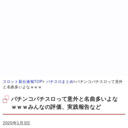
スロット新台速報TOP
>
パチスロまとめ
>
パチンコパチスロって意外
と名曲多いよなｗｗｗ
パチンコパチスロって意外と名曲多いよな
ｗｗｗみんなの評価、実践報告など
2020年1月3日