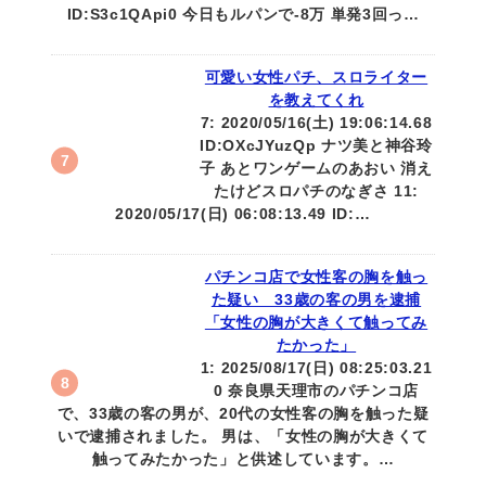
ID:S3c1QApi0 今日もルパンで-8万 単発3回っ…
可愛い女性パチ、スロライター
を教えてくれ
7: 2020/05/16(土) 19:06:14.68
ID:OXcJYuzQp ナツ美と神谷玲
子 あとワンゲームのあおい 消え
たけどスロパチのなぎさ 11:
2020/05/17(日) 06:08:13.49 ID:…
パチンコ店で女性客の胸を触っ
た疑い 33歳の客の男を逮捕
「女性の胸が大きくて触ってみ
たかった」
1: 2025/08/17(日) 08:25:03.21
0 奈良県天理市のパチンコ店
で、33歳の客の男が、20代の女性客の胸を触った疑
いで逮捕されました。 男は、「女性の胸が大きくて
触ってみたかった」と供述しています。…