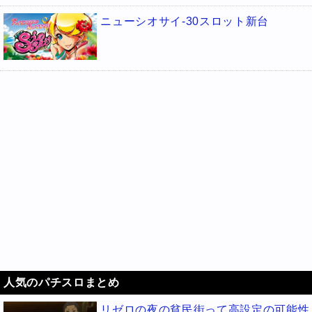
ニューシオサイ-30スロット新台
人気のパチスロまとめ
リゼロの夜の貧民街って高設定の可能性