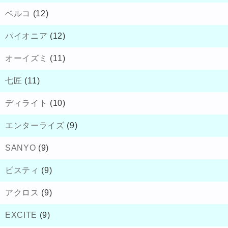
ベルコ
(12)
パイオニア
(12)
オーイズミ
(11)
七匠
(11)
ディライト
(10)
エンターライズ
(9)
SANYO
(9)
ビスティ
(9)
アクロス
(9)
EXCITE
(9)