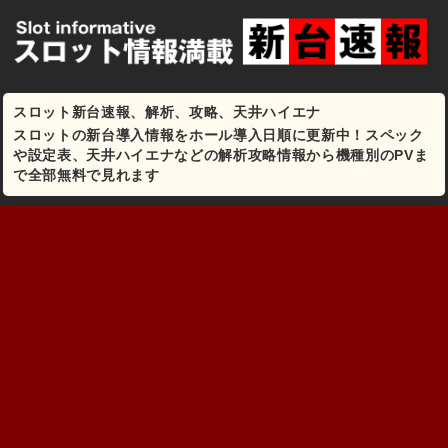
スロット新台速報、解析、攻略、天井ハイエナ
スロットの新台導入情報をホール導入日順に更新中！スペック
や設定表、天井ハイエナなどの解析攻略情報から機種別のPVま
で全部無料で見れます