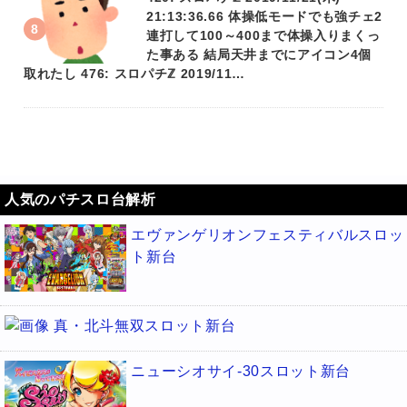
21:13:36.66 体操低モードでも強チェ2
連打して100～400まで体操入りまくっ
た事ある 結局天井までにアイコン4個
取れたし 476: スロパチℤ 2019/11…
人気のパチスロ台解析
エヴァンゲリオンフェスティバルスロッ
ト新台
真・北斗無双スロット新台
ニューシオサイ-30スロット新台