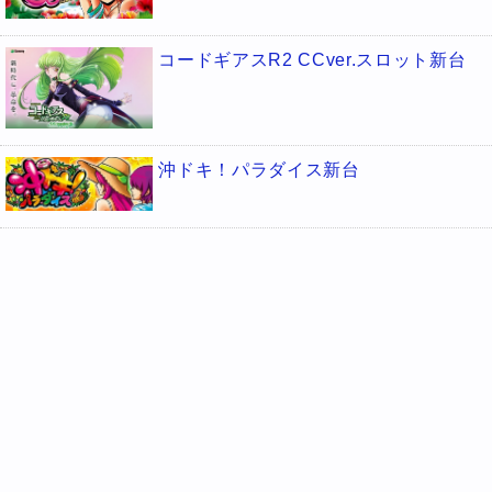
コードギアスR2 CCver.スロット新台
沖ドキ！パラダイス新台