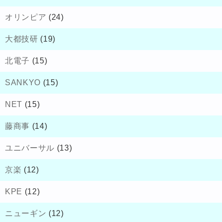
オリンピア
(24)
大都技研
(19)
北電子
(15)
SANKYO
(15)
NET
(15)
藤商事
(14)
ユニバーサル
(13)
京楽
(12)
KPE
(12)
ニューギン
(12)