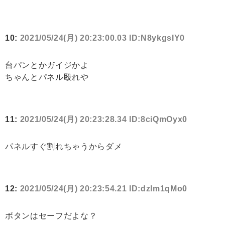
10:
2021/05/24(月) 20:23:00.03 ID:N8ykgsIY0
台パンとかガイジかよ
ちゃんとパネル殴れや
11:
2021/05/24(月) 20:23:28.34 ID:8ciQmOyx0
パネルすぐ割れちゃうからダメ
12:
2021/05/24(月) 20:23:54.21 ID:dzIm1qMo0
ボタンはセーフだよな？