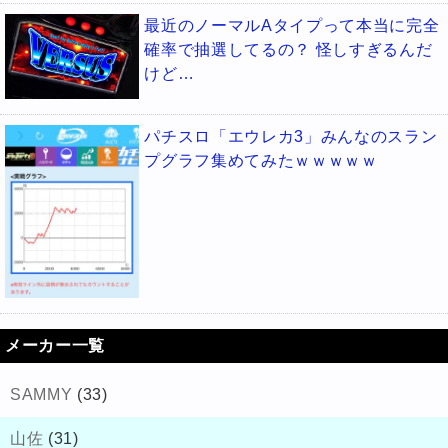
最近のノーマルAタイプって本当に完全
確率で抽選してるの？ 怪しすぎるんだ
けど…
パチスロ「エウレカ3」みんなのスラン
プグラフ集めてみたｗｗｗｗｗ
メーカー一覧
SAMMY
(33)
山佐
(31)