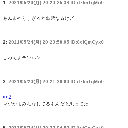
1:
2021/05/24(月) 20:20:25.38 ID:dzIm1qMo0
あんまやりすぎると出禁なるけど
2:
2021/05/24(月) 20:20:58.95 ID:8ciQmOyx0
しねえよチンパン
3:
2021/05/24(月) 20:21:30.06 ID:dzIm1qMo0
>>2
マジかよみんなしてるもんだと思ってた
5:
2021/05/24(月) 20:22:04.62 ID:8ciQmOyx0