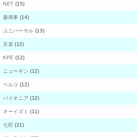
NET
(15)
藤商事
(14)
ユニバーサル
(13)
京楽
(12)
KPE
(12)
ニューギン
(12)
ベルコ
(12)
パイオニア
(12)
オーイズミ
(11)
七匠
(11)