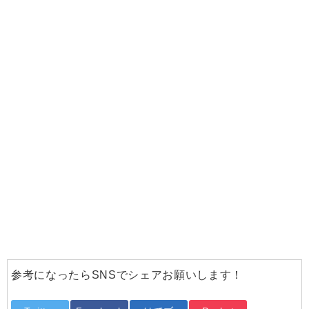
参考になったらSNSでシェアお願いします！