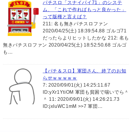
パチスロ「スナイパイ71」のシステ
ム、「これで作ればもっと良かった」
って版権と言えば？
211: 名も無きパチスロファン
2020/04/25(土) 18:39:54.88 ゴルゴ71
だったらよりヒットしたかな 212: 名も
無きパチスロファン 2020/04/25(土) 18:52:50.68 ゴルゴ
も…
【パチ＆スロ】軍団さん、終了のお知
らせｗｗｗｗｗ
7: 2020/09/01(火) 14:25:11.67
ID:yXr1YtiOM 軍団も貧困で喘いでら＾
＾ 11: 2020/09/01(火) 14:26:21.73
ID:jxIuWC1mM >>7 軍団…