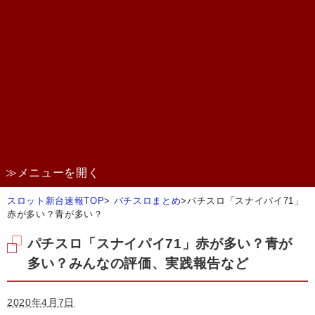
≫メニューを開く
スロット新台速報TOP
>
パチスロまとめ
>
パチスロ「スナイパイ71」
赤が多い？青が多い？
パチスロ「スナイパイ71」赤が多い？青が
多い？みんなの評価、実践報告など
2020年4月7日