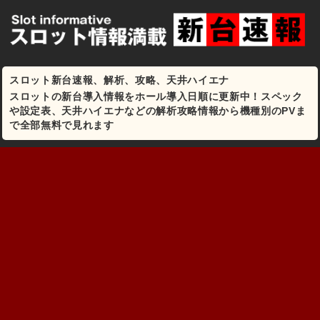
スロット新台速報、解析、攻略、天井ハイエナ
スロットの新台導入情報をホール導入日順に更新中！スペック
や設定表、天井ハイエナなどの解析攻略情報から機種別のPVま
で全部無料で見れます