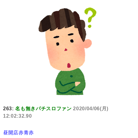
263:
名も無きパチスロファン
2020/04/06(月)
12:02:32.90
昼開店赤青赤