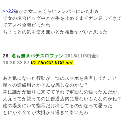
>>22
確かに女二人くらいメンバーにいたわw
で女の場合ビッグ中とか手を止めてまでガン見してきて
てアスペ全開だったわ
ちょっとの気も使え無いとか相当ヤバいと思った
26:
名も無きパチスロファン
2018/11/30(金)
10:30:32.87
ID:Z5bGfLbO0.net
あと気になった行動が一つのスマホを共有してたこと
親への連絡用とかそんな感じなのかな？
常に誰かが借りに来ててそれで軍団なの悟ったんだが、
大元ってか親ってのは普通店内に居ないもんなのかね？
他の場所にいて指示だけ出してるのかなって思った
とにかく全てが大掛かり過ぎて引いたわ