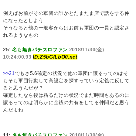
例えばお前がその軍団の誰かとたまたま店で話をする仲
になったとしよう
そうなると他の一般客からはお前も軍団の一員と認定さ
れるようなもの
25:
名も無きパチスロファン
2018/11/30(金)
10:24:00.93
ID:Z5bGfLbO0.net
>>21
でもさ5.6確定の状況で他の軍団に譲るってのはそ
もそも軍団行動して高設定を探すっていう定義に反して
ると思うんだが？
確定したなら後は粘るだけの状況でまだ時間もあるのに
譲るってのは明らかに金銭の共有をしてる仲間だと思う
んだよね
11:
名も無きパチスロファン
2018/11/30(金)