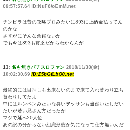
09:57:57.64 ID:NuF6/oEmM.net
チンピラは昔の攻略プロみたいに893に上納金払ってん
のかな
さすがにそんな余裕ないか
でも今は893も貧乏だからわからんが
13:
名も無きパチスロファン
2018/11/30(金)
10:02:30.69
ID:Z5bGfLbO0.net
最終的には目押しも出来ないのまで来て入れ替わり立ち
替わりしてたよ
中にはルンペンみたいな臭いヲッサンも当然いたしだい
たいが若い兄さん方だったが
マジで延べ20人位
あの訳の分からない組織形態が気になって仕方無いんだ