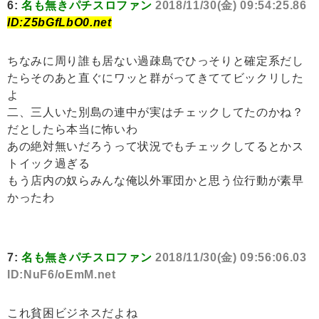
6:
名も無きパチスロファン
2018/11/30(金) 09:54:25.86
ID:Z5bGfLbO0.net
ちなみに周り誰も居ない過疎島でひっそりと確定系だし
たらそのあと直ぐにワッと群がってきててビックリした
よ
二、三人いた別島の連中が実はチェックしてたのかね？
だとしたら本当に怖いわ
あの絶対無いだろうって状況でもチェックしてるとかス
トイック過ぎる
もう店内の奴らみんな俺以外軍団かと思う位行動が素早
かったわ
7:
名も無きパチスロファン
2018/11/30(金) 09:56:06.03
ID:NuF6/oEmM.net
これ貧困ビジネスだよね