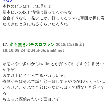
>>16
本物のピンはもう無理だよ
基本ピンの奴も情報は貰ってるからな
全台イベなら一発ツモか、打ってるシマに軍団が押し寄
せてきたときに粘るくらいだろうね
17:
名も無きパチスロファン
2018/11/30(金)
10:10:09.24 ID:NuF6/oEmM.net
頭悪いやつ多いからtwitterとか探ってればすぐに垢見つ
かるぞ
必要以上にイキってるバカもいるし
俺側からはそれで垢と顔一致してるやつが10人くらいは
いるけど、それで全部じゃないっぽくて暇なとき調べて
る
ちょっと探偵みたいで面白いぞ