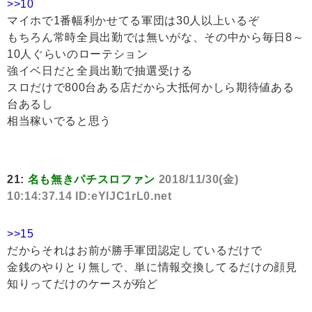
>>10
マイホで1番幅利かせてる軍団は30人以上いるぞ
もちろん常時全員出勤では無いがな、その中から毎日8～
10人ぐらいのローテション
強イベ日だと全員出勤で抽選受ける
スロだけで800台ある店だから大抵何かしら期待値ある
台あるし
相当稼いでると思う
21:
名も無きパチスロファン
2018/11/30(金)
10:14:37.14 ID:eYlJC1rL0.net
>>15
だからそれはお前が勝手軍団認定しているだけで
金銭のやりとり無しで、単に情報交換してるだけの顔見
知りってだけのケースが殆ど