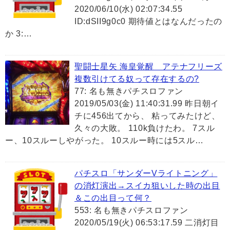
2020/06/10(水) 02:07:34.55
ID:dSII9g0c0 期待値とはなんだったの
か 3:…
聖闘士星矢 海皇覚醒 アテナフリーズ
複数引けてる奴って存在するの?
77: 名も無きパチスロファン
2019/05/03(金) 11:40:31.99 昨日朝イ
チに456出てから、 粘ってみたけど、
久々の大敗。 110k負けたわ。 7スル
ー、10スルーしやがった。 10スルー時には5スル…
パチスロ「サンダーVライトニング」
の消灯演出→スイカ狙いした時の出目
＆この出目って何？
553: 名も無きパチスロファン
2020/05/19(火) 06:53:17.59 二消灯目