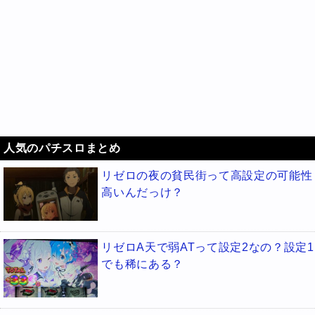
人気のパチスロまとめ
リゼロの夜の貧民街って高設定の可能性
高いんだっけ？
リゼロA天で弱ATって設定2なの？設定1
でも稀にある？