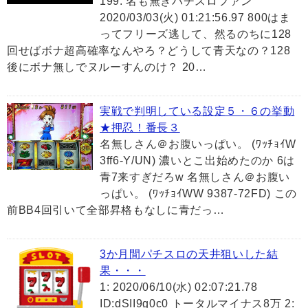
199: 名も無きパチスロファン
2020/03/03(火) 01:21:56.97 800はま
ってフリーズ逃して、然るのちに128
回せばボナ超高確率なんやろ？どうして青天なの？128
後にボナ無しでヌルーすんのけ？ 20…
実戦で判明している設定５・６の挙動
★押忍！番長３
名無しさん＠お腹いっぱい。 (ﾜｯﾁｮｲW
3ff6-Y/UN) 濃いとこ出始めたのか 6は
青7来すぎだろw 名無しさん＠お腹い
っぱい。 (ﾜｯﾁｮｲWW 9387-72FD) この
前BB4回引いて全部昇格もなしに青だっ…
3か月間パチスロの天井狙いした結
果・・・
1: 2020/06/10(水) 02:07:21.78
ID:dSII9g0c0 トータルマイナス8万 2: