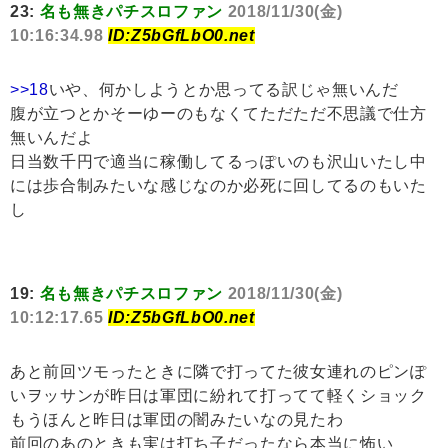
23:
名も無きパチスロファン
2018/11/30(金)
10:16:34.98
ID:Z5bGfLbO0.net
>>18
いや、何かしようとか思ってる訳じゃ無いんだ
腹が立つとかそーゆーのもなくてただただ不思議で仕方
無いんだよ
日当数千円で適当に稼働してるっぽいのも沢山いたし中
には歩合制みたいな感じなのか必死に回してるのもいた
し
19:
名も無きパチスロファン
2018/11/30(金)
10:12:17.65
ID:Z5bGfLbO0.net
あと前回ツモったときに隣で打ってた彼女連れのピンぽ
いヲッサンが昨日は軍団に紛れて打ってて軽くショック
もうほんと昨日は軍団の闇みたいなの見たわ
前回のあのときも実は打ち子だったなら本当に怖い