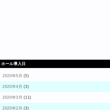
ホール導入日
2020年5月
(5)
2020年4月
(3)
2020年3月
(11)
2020年2月
(3)