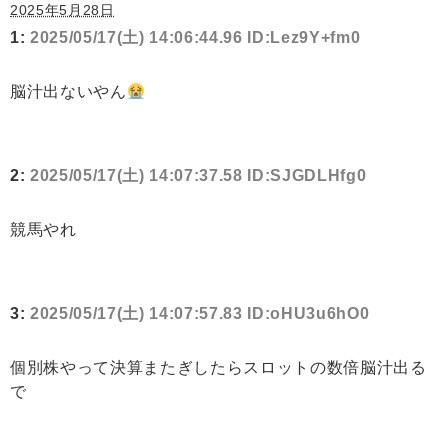
2025年5月28日
1:
2025/05/17(土) 14:06:44.96 ID:Lez9Y+fm0
脳汁出ないやん
2:
2025/05/17(土) 14:07:37.58 ID:SJGDLHfg0
競馬やれ
3:
2025/05/17(土) 14:07:57.83 ID:oHU3u6hO0
個別株やって決算またぎしたらスロットの数倍脳汁出る
で