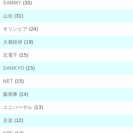
SAMMY
(33)
山佐
(31)
オリンピア
(24)
大都技研
(19)
北電子
(15)
SANKYO
(15)
NET
(15)
藤商事
(14)
ユニバーサル
(13)
京楽
(12)