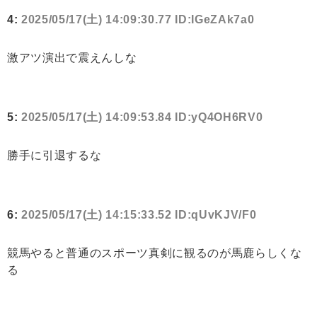
4:
2025/05/17(土) 14:09:30.77 ID:IGeZAk7a0
激アツ演出で震えんしな
5:
2025/05/17(土) 14:09:53.84 ID:yQ4OH6RV0
勝手に引退するな
6:
2025/05/17(土) 14:15:33.52 ID:qUvKJV/F0
競馬やると普通のスポーツ真剣に観るのが馬鹿らしくな
る