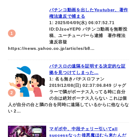
パチンコ動画を出したYoutuber、著作
権法違反で捕まる
1: 2025/04/09(水) 06:07:52.71
ID:DJzoeYEP0 パチンコ動画を無断投
稿、ユーチューバーら逮捕 著作権法
違反容疑
https://news.yahoo.co.jp/articles/b8…
パチスロの遠隔を証明する決定的な証
拠を見つけてしまった…
1: 名も無きパチスロファン
2019/12/08(日) 02:37:06.849 ジャグ
ラーで隣がボーナス入ってる時に自分
の台は絶対ボーナス入らない これは個
人が自分の台と隣の台を同時に遠隔しているからに他ならな
い 2…
マギボ中、中段チェリー引いてall
successなった後悪魔ほむら来たんだ