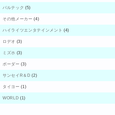
バルテック
(5)
その他メーカー
(4)
ハイライツエンタテインメント
(4)
ロデオ
(3)
ミズホ
(3)
ボーダー
(3)
サンセイR＆D
(2)
タイヨー
(1)
WORLD
(1)