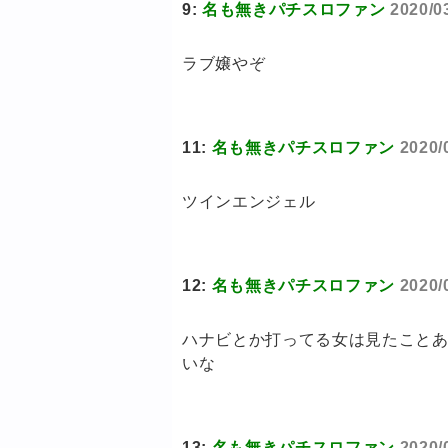
9:
名も無きパチスロファン
2020/0
ラブ嬢やぞ
11:
名も無きパチスロファン
2020/
ツインエンジェル
12:
名も無きパチスロファン
2020/
ハナビとか打ってる女は見たこと
いな
13:
名も無きパチスロファン
2020/