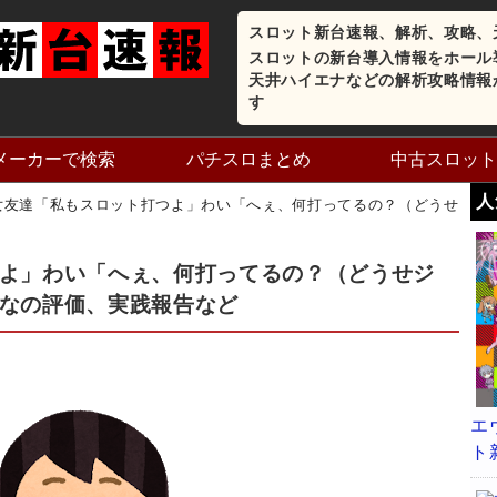
スロット新台速報、解析、攻略、
スロットの新台導入情報をホール
天井ハイエナなどの解析攻略情報
す
メーカーで検索
パチスロまとめ
中古スロット
人
女友達「私もスロット打つよ」わい「へぇ、何打ってるの？（どうせ
よ」わい「へぇ、何打ってるの？（どうせジ
なの評価、実践報告など
エ
ト