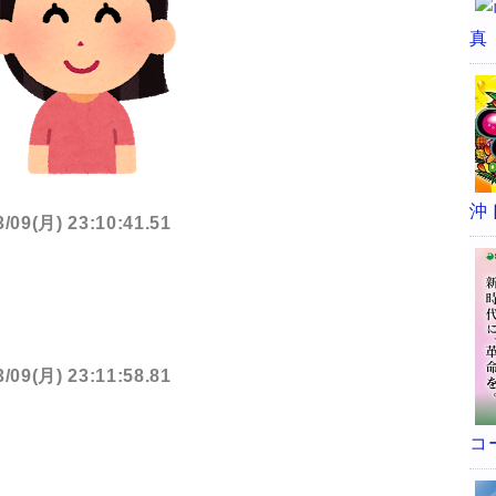
真
沖
3/09(月) 23:10:41.51
3/09(月) 23:11:58.81
コ