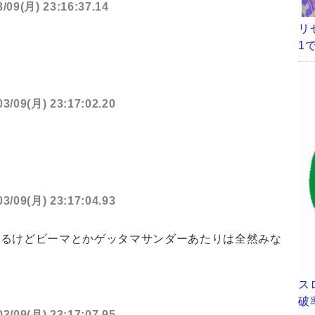
3/09(月) 23:16:37.14
リ
1
03/09(月) 23:17:02.20
03/09(月) 23:17:04.93
あるけどビーマとかゲッタマサンダーあたりは全然みな
ス
破
03/09(月) 23:17:07.95