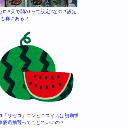
ゼロA天で弱ATって設定2なの？設定
でも稀にある？
ロ「リゼロ」コンビニスイカは初期撃
率優遇抽選ってことでいいの？