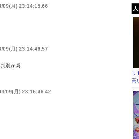
3/09(月) 23:14:15.66
人
3/09(月) 23:14:46.57
定判別が糞
リ
高
03/09(月) 23:16:46.42