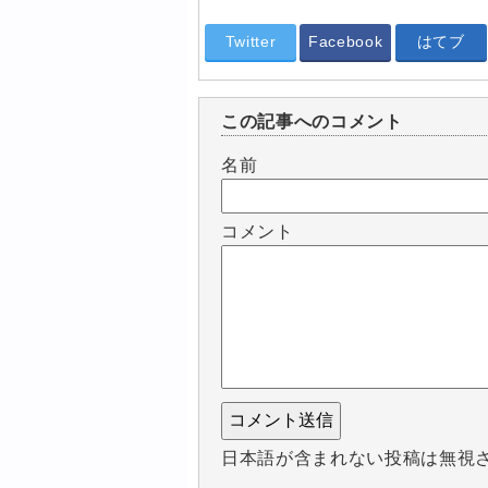
Twitter
Facebook
はてブ
この記事へのコメント
名前
コメント
日本語が含まれない投稿は無視