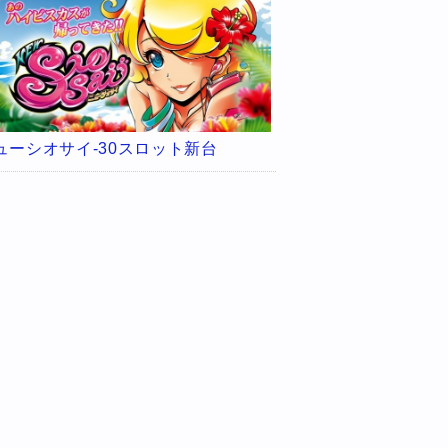
ューシオサイ-30スロット新台