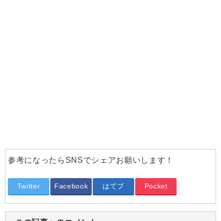
参考になったらSNSでシェアお願いします！
Twitter
Facebook
はてブ
Pocket