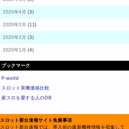
2020年4月
(3)
2020年3月
(11)
2020年2月
(3)
2020年1月
(4)
ブックマーク
P-world
スロット実機価格比較
家スロを愛する人のDB
スロット新台速報サイト免責事項
スロット新台速報では、導入前の最新機種情報を収集して