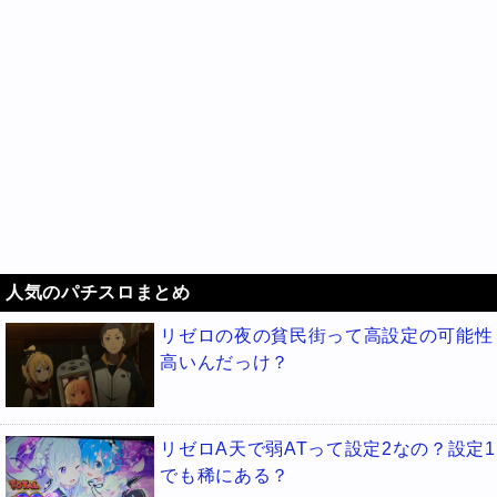
人気のパチスロまとめ
リゼロの夜の貧民街って高設定の可能性
高いんだっけ？
リゼロA天で弱ATって設定2なの？設定1
でも稀にある？