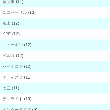
藤商事
(14)
ユニバーサル
(13)
京楽
(12)
KPE
(12)
ニューギン
(12)
ベルコ
(12)
パイオニア
(12)
オーイズミ
(11)
七匠
(11)
ディライト
(10)
エンターライズ
(9)