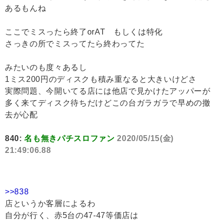
あるもんね
ここでミスったら終了orAT もしくは特化
さっきの所でミスってたら終わってた
みたいのも度々あるし
1ミス200円のディスクも積み重なると大きいけどさ
実際問題、今開いてる店には他店で見かけたアッパーが
多く来てディスク待ちだけどこの台ガラガラで早めの撤
去が心配
840:
名も無きパチスロファン
2020/05/15(金)
21:49:06.88
>>838
店というか客層によるわ
自分が行く、赤5台の47-47等価店は