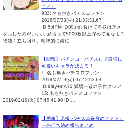
こと』
933: 名も無きパチスロファン
2018/07/03(火) 21:33:31.67
ID:5olPM+D00.net 負けてる奴は貯メ
ダルした方がいいよ 頑張って5000枚以上貯めて見なよ？
物凄く立ち回り、精神的に楽に…
【朗報】パチンコ・パチスロで最強に
可愛いキャラが決まる！
1: 名も無きパチスロファン
2019/02/19(火) 07:42:52.64
ID:8diy+mA70 満場一致の子供クレア
15: 名も無きパチスロファン
2019/02/19(火) 07:45:41.90 ID:…
【画像】名機 パチスロ蒼穹のファフナ
ーの打ち納め報告まとめ