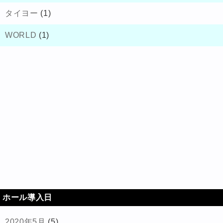
タイヨー
(1)
WORLD
(1)
ホール導入日
2020年5月
(5)