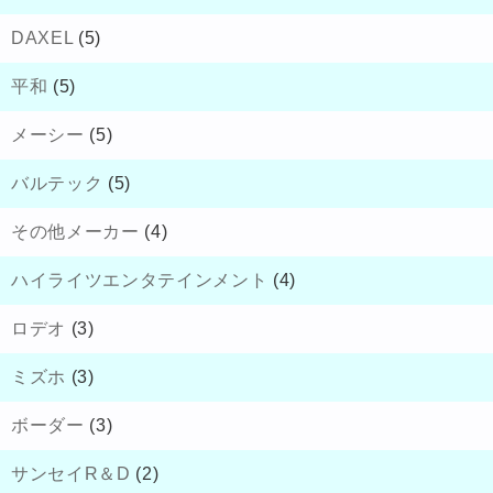
DAXEL
(5)
平和
(5)
メーシー
(5)
バルテック
(5)
その他メーカー
(4)
ハイライツエンタテインメント
(4)
ロデオ
(3)
ミズホ
(3)
ボーダー
(3)
サンセイR＆D
(2)