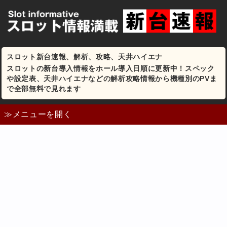
スロット新台速報、解析、攻略、天井ハイエナ
スロットの新台導入情報をホール導入日順に更新中！スペック
や設定表、天井ハイエナなどの解析攻略情報から機種別のPVま
で全部無料で見れます
≫メニューを開く