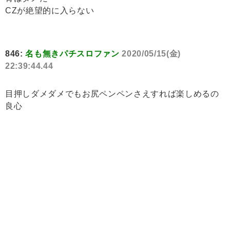
CZが絶望的に入らない
846:
名も無きパチスロファン
2020/05/15(金)
22:39:44.44
目押しダメダメでもお尻ペンペンさえすれば楽しめるの
良心