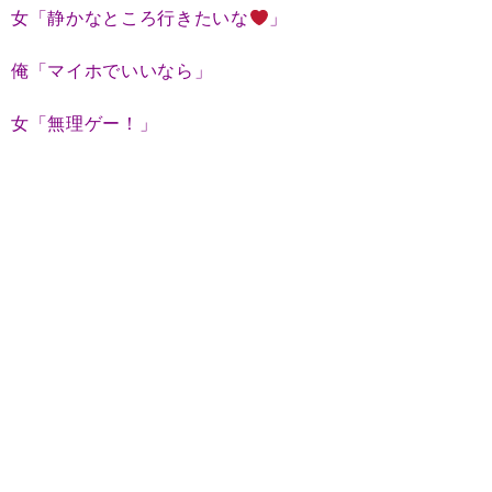
女「静かなところ行きたいな
」
俺「マイホでいいなら」
女「無理ゲー！」