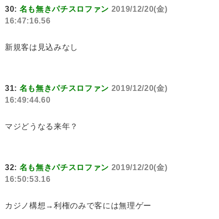
30:
名も無きパチスロファン
2019/12/20(金)
16:47:16.56
新規客は見込みなし
31:
名も無きパチスロファン
2019/12/20(金)
16:49:44.60
マジどうなる来年？
32:
名も無きパチスロファン
2019/12/20(金)
16:50:53.16
カジノ構想→利権のみで客には無理ゲー