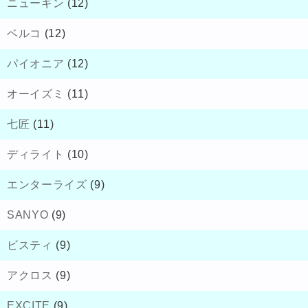
ニューギン
(12)
ベルコ
(12)
パイオニア
(12)
オーイズミ
(11)
七匠
(11)
ディライト
(10)
エンターライズ
(9)
SANYO
(9)
ビスティ
(9)
アクロス
(9)
EXCITE
(9)