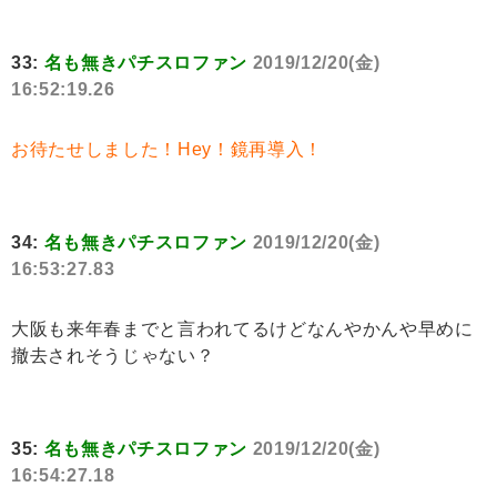
33:
名も無きパチスロファン
2019/12/20(金)
16:52:19.26
お待たせしました！Hey！鏡再導入！
34:
名も無きパチスロファン
2019/12/20(金)
16:53:27.83
大阪も来年春までと言われてるけどなんやかんや早めに
撤去されそうじゃない？
35:
名も無きパチスロファン
2019/12/20(金)
16:54:27.18