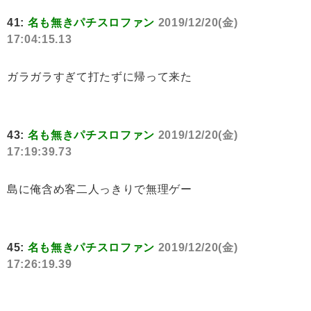
41:
名も無きパチスロファン
2019/12/20(金)
17:04:15.13
ガラガラすぎて打たずに帰って来た
43:
名も無きパチスロファン
2019/12/20(金)
17:19:39.73
島に俺含め客二人っきりで無理ゲー
45:
名も無きパチスロファン
2019/12/20(金)
17:26:19.39