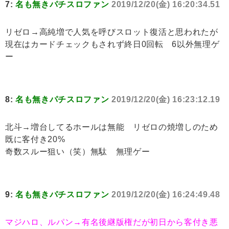
7:
名も無きパチスロファン
2019/12/20(金) 16:20:34.51
リゼロ→高純増で人気を呼びスロット復活と思われたが
現在はカードチェックもされず終日0回転 6以外無理ゲ
ー
8:
名も無きパチスロファン
2019/12/20(金) 16:23:12.19
北斗→増台してるホールは無能 リゼロの焼増しのため
既に客付き20%
奇数スルー狙い（笑）無駄 無理ゲー
9:
名も無きパチスロファン
2019/12/20(金) 16:24:49.48
マジハロ、ルパン→有名後継版権だが初日から客付き悪