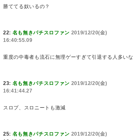
勝ててる奴いるの？
22:
名も無きパチスロファン
2019/12/20(金)
16:40:55.09
重度の中毒者も流石に無理ゲーすぎて引退する人多いな
23:
名も無きパチスロファン
2019/12/20(金)
16:41:44.27
スロプ、スロニートも激減
25:
名も無きパチスロファン
2019/12/20(金)