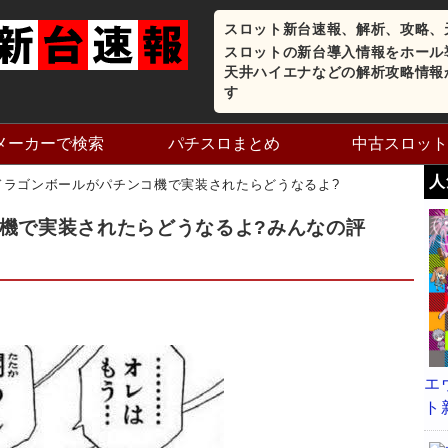
スロット新台速報、解析、攻略、
スロットの新台導入情報をホール
天井ハイエナなどの解析攻略情報
す
メーカーで検索
パチスロまとめ
中古スロット
人
ドラゴンボールがパチンコ機で実装されたらどうなるよ?
機で実装されたらどうなるよ?みんなの評
エ
ト