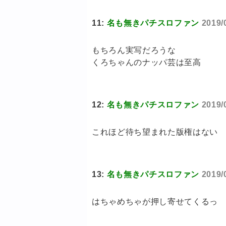
11:
名も無きパチスロファン
2019/
もちろん実写だろうな
くろちゃんのナッパ芸は至高
12:
名も無きパチスロファン
2019/
これほど待ち望まれた版権はない
13:
名も無きパチスロファン
2019/
はちゃめちゃが押し寄せてくるっ