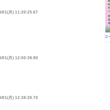
4/01(月) 11:20:25.67
コ
4/01(月) 12:00:36.90
4/01(月) 12:38:26.70