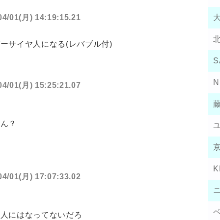
04/01(月) 14:19:15.21
ーサイヤ人になる(レバブル付)
S
N
04/01(月) 15:25:21.07
うん？
K
04/01(月) 17:07:33.02
ヤ人にはなってないだろ