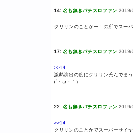
14:
名も無きパチスロファン
2019/
クリリンのことかー！の所でスーパ
17:
名も無きパチスロファン
2019/
>>14
激熱演出の度にクリリン氏んでま
(´・ω・｀)
22:
名も無きパチスロファン
2019/
>>14
クリリンのことかでスーパーサイ