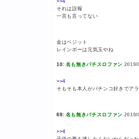
>>4
それは誤報
一言も言ってない
金はベジット
レインボーは元気玉やね
10:
名も無きパチスロファン
2019/
>>4
そもそも本人がパチンコ好きでア
69:
名も無きパチスロファン
2019/
>>4
子供の夢を壊したくないからだっ