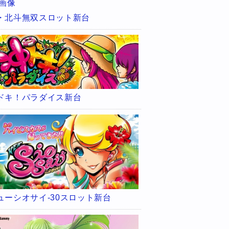
・北斗無双スロット新台
ドキ！パラダイス新台
ューシオサイ-30スロット新台