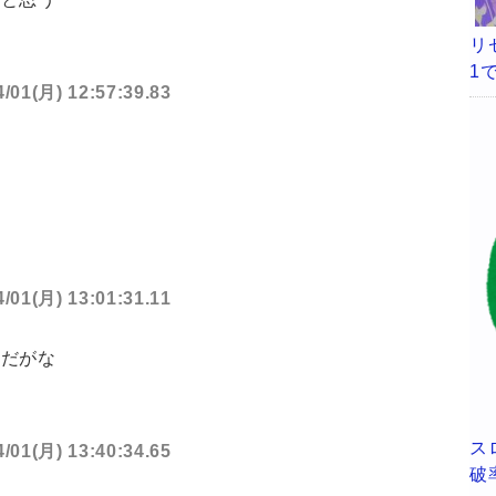
リ
1
4/01(月) 12:57:39.83
4/01(月) 13:01:31.11
んだがな
ス
4/01(月) 13:40:34.65
破