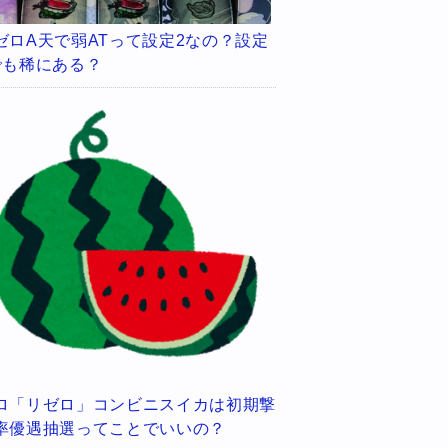
ゼロA天で弱ATって設定2なの？設定
でも稀にある？
ロ「リゼロ」コンビニスイカは初期撃
率優遇抽選ってことでいいの？