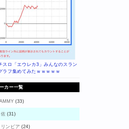
チスロ「エウレカ3」みんなのスラン
グラフ集めてみたｗｗｗｗｗ
ーカー一覧
AMMY
(33)
山佐
(31)
オリンピア
(24)