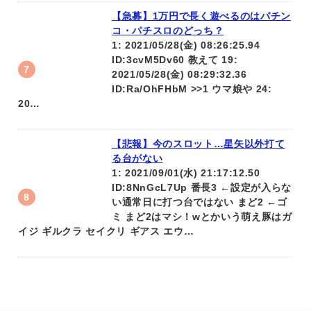
【急募】1万円で長く遊べるのはパチン
コ・パチスロのどっち？
1: 2021/05/28(金) 08:26:25.94
ID:3cvM5Dv60 教えて 19:
2021/05/28(金) 08:29:32.36
ID:Ra/OhFHbM >>1 ウマ娘や 24:
20…
【悲報】今のスロット…星矢以外打て
る台がない
1: 2021/09/01(水) 21:17:12.50
ID:8NnGcL7Up 番長3 ←設定が入らな
い通常日に打つ台ではない まど2 ←ゴ
ミ まど2はマシ！wとかいう萌え豚はガ
イジ ギルクラ セイクリ ギアス エウ…