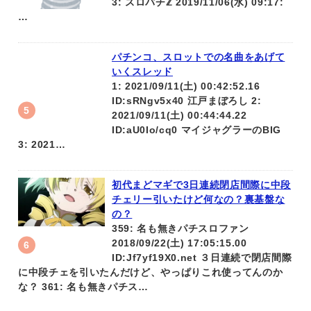
3: スロパチℤ 2019/11/06(水) 09:17:
…
パチンコ、スロットでの名曲をあげて
いくスレッド
1: 2021/09/11(土) 00:42:52.16
ID:sRNgv5x40 江戸まぼろし 2:
2021/09/11(土) 00:44:44.22
ID:aU0Io/cq0 マイジャグラーのBIG
3: 2021…
初代まどマギで3日連続閉店間際に中段
チェリー引いたけど何なの？裏基盤な
の？
359: 名も無きパチスロファン
2018/09/22(土) 17:05:15.00
ID:Jf7yf19X0.net ３日連続で閉店間際
に中段チェを引いたんだけど、やっぱりこれ使ってんのか
な？ 361: 名も無きパチス…