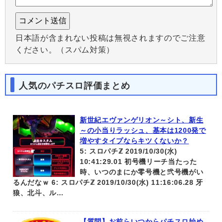
日本語が含まれない投稿は無視されますのでご注意
ください。（スパム対策）
人気のパチスロ評価まとめ
新世紀エヴァンゲリオン～シト、新生
～の小当りラッシュ、基本は1200発で
増やすタイプならキツくないか？
5: スロパチℤ 2019/10/30(水)
10:41:29.01 初号機リーチ当たった
時、いつのまにか零号機と弐号機がい
るんだなｗ 6: スロパチℤ 2019/10/30(水) 11:16:06.28 牙
狼、北斗、ル…
【質問】お前らいつからパチスロ始め