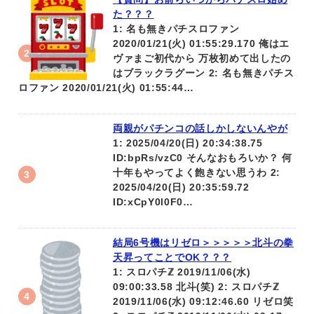
た？？？
1: 名も無きパチスロファン
2020/01/21(火) 01:55:29.170 俺はエ
ヴァまご初代から 万枚初めて出したの
はブラックラグーン 2: 名も無きパチス
ロファン 2020/01/21(火) 01:55:44…
両親がパチンコの話しかしないんやが
1: 2025/04/20(日) 20:34:38.75
ID:bpRs/vzC0 そんなおもろいか？ 何
十年もやってよく飽きない思うわ 2:
2025/04/20(日) 20:35:59.72
ID:xCpY0l0F0…
結局6号機はリゼロ＞＞＞＞＞北斗の拳
天昇ってことでOK？？？
1: スロパチℤ 2019/11/06(水)
09:00:33.58 北斗(笑) 2: スロパチℤ
2019/11/06(水) 09:12:46.60 リゼロ笑