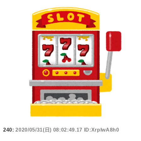
240:
2020/05/31(日) 08:02:49.17 ID:XrpIwA8h0