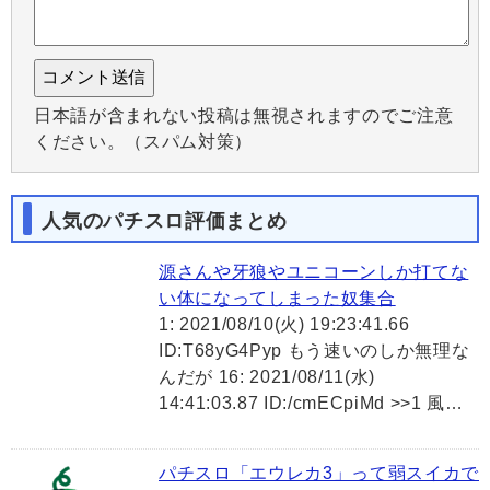
日本語が含まれない投稿は無視されますのでご注意
ください。（スパム対策）
人気のパチスロ評価まとめ
源さんや牙狼やユニコーンしか打てな
い体になってしまった奴集合
1: 2021/08/10(火) 19:23:41.66
ID:T68yG4Pyp もう速いのしか無理な
んだが 16: 2021/08/11(水)
14:41:03.87 ID:/cmECpiMd >>1 風…
パチスロ「エウレカ3」って弱スイカで