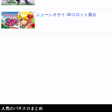
ニューシオサイ-30スロット新台
人気のパチスロまとめ