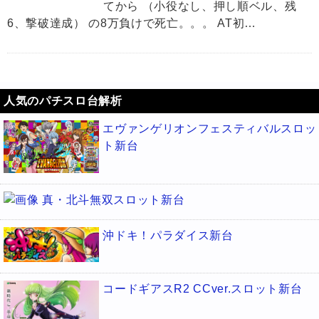
てから （小役なし、押し順ベル、残
6、撃破達成） の8万負けで死亡。。。 AT初…
人気のパチスロ台解析
エヴァンゲリオンフェスティバルスロッ
ト新台
真・北斗無双スロット新台
沖ドキ！パラダイス新台
コードギアスR2 CCver.スロット新台