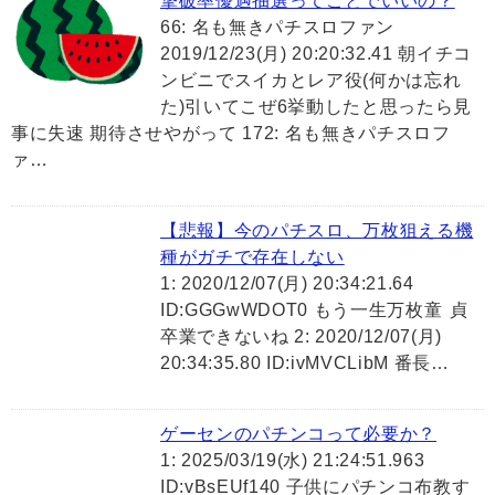
撃破率優遇抽選ってことでいいの？
66: 名も無きパチスロファン
2019/12/23(月) 20:20:32.41 朝イチコ
ンビニでスイカとレア役(何かは忘れ
た)引いてこぜ6挙動したと思ったら見
事に失速 期待させやがって 172: 名も無きパチスロフ
ァ…
【悲報】今のパチスロ、万枚狙える機
種がガチで存在しない
1: 2020/12/07(月) 20:34:21.64
ID:GGGwWDOT0 もう一生万枚童 ​‌ ​‌貞
卒業できないね 2: 2020/12/07(月)
20:34:35.80 ID:ivMVCLibM 番長…
ゲーセンのパチンコって必要か？
1: 2025/03/19(水) 21:24:51.963
ID:vBsEUf140 子供にパチンコ布教す