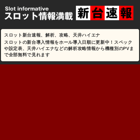
スロット新台速報、解析、攻略、天井ハイエナ
スロットの新台導入情報をホール導入日順に更新中！スペック
や設定表、天井ハイエナなどの解析攻略情報から機種別のPVま
で全部無料で見れます