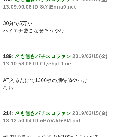
13:09:00.08 ID:8tYtEnng0.net
30分で5万か
ハイエナ数こなせそうやな
189:
名も無きパチスロファン
2019/03/15(金)
13:10:58.08 ID:CIycbjiT0.net
AT入るだけで1300枚の期待値やっけ
なお
214:
名も無きパチスロファン
2019/03/15(金)
13:12:50.64 ID:eBAVJd+PM.net