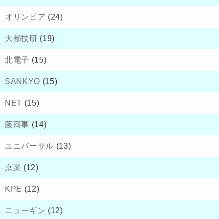
オリンピア
(24)
大都技研
(19)
北電子
(15)
SANKYO
(15)
NET
(15)
藤商事
(14)
ユニバーサル
(13)
京楽
(12)
KPE
(12)
ニューギン
(12)