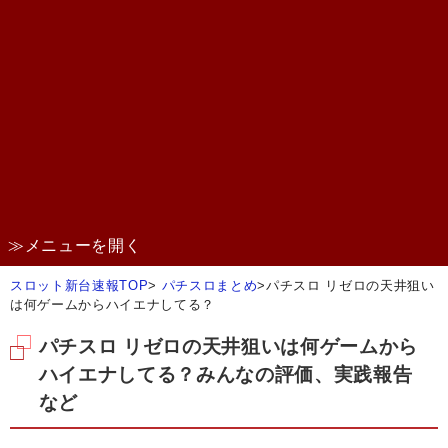
≫メニューを開く
スロット新台速報TOP
>
パチスロまとめ
>
パチスロ リゼロの天井狙い
は何ゲームからハイエナしてる？
パチスロ リゼロの天井狙いは何ゲームから
ハイエナしてる？みんなの評価、実践報告
など