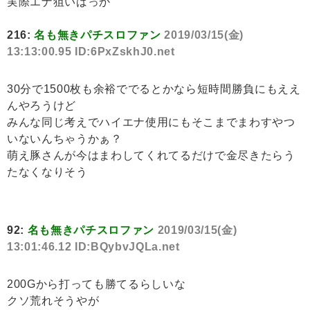
実際エナ狙いばっか
216:
名も無きパチスロファン
2019/03/15(金)
13:13:00.95 ID:6PxZskhJ0.net
30分で1500枚も余裕ででるとかなら短時間勝負にもええ
んやろうけど
みんな同じ考えでハイエナ使用にもそこまでまわすやつ
いないんちゃうかぁ？
萌え豚さんが今はまわしてくれてるだけで金尽きたらう
たなくなりそう
92:
名も無きパチスロファン
2019/03/15(金)
13:01:46.12 ID:BQybvJQLa.net
200Gから打っても勝てるらしいな
クソ荒れそうやが