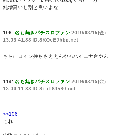
純増8のラッシュの平均が100gくらいだろ
純増高いし割と良いよな
106:
名も無きパチスロファン
2019/03/15(金)
13:03:41.88 ID:8KQeEJbbp.net
さらにコイン持ちもええんやろハイエナ台やん
114:
名も無きパチスロファン
2019/03/15(金)
13:04:11.88 ID:8+bT89580.net
>>106
これ