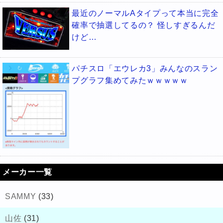
最近のノーマルAタイプって本当に完全
確率で抽選してるの？ 怪しすぎるんだ
けど…
パチスロ「エウレカ3」みんなのスラン
プグラフ集めてみたｗｗｗｗｗ
メーカー一覧
SAMMY
(33)
山佐
(31)