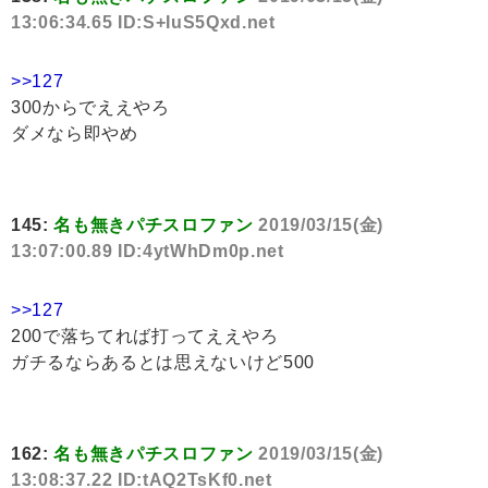
13:06:34.65 ID:S+IuS5Qxd.net
>>127
300からでええやろ
ダメなら即やめ
145:
名も無きパチスロファン
2019/03/15(金)
13:07:00.89 ID:4ytWhDm0p.net
>>127
200で落ちてれば打ってええやろ
ガチるならあるとは思えないけど500
162:
名も無きパチスロファン
2019/03/15(金)
13:08:37.22 ID:tAQ2TsKf0.net