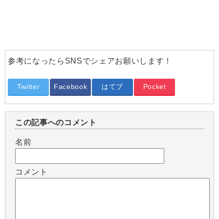
参考になったらSNSでシェアお願いします！
Twitter
Facebook
はてブ
Pocket
この記事へのコメント
名前
コメント