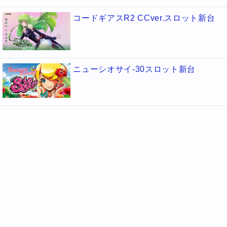
コードギアスR2 CCver.スロット新台
ニューシオサイ-30スロット新台