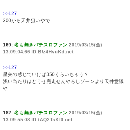
>>127
200から天井狙いやで
169:
名も無きパチスロファン
2019/03/15(金)
13:09:04.66 ID:B/z4HvuKd.net
>>127
星矢の感じでいけば350くらいちゃう？
浅い当たりはどうせ完走せんやろしゾーンより天井意識
や
182:
名も無きパチスロファン
2019/03/15(金)
13:09:55.08 ID:tAQ2TsKf0.net