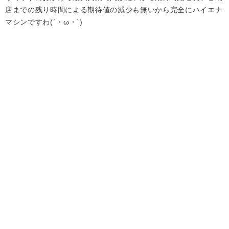
店までの残り時間による期待値の減少も無いから完全にハイエナ
マシンですわ(´・ω・`)