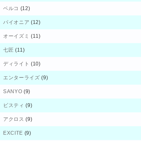
ベルコ
(12)
パイオニア
(12)
オーイズミ
(11)
七匠
(11)
ディライト
(10)
エンターライズ
(9)
SANYO
(9)
ビスティ
(9)
アクロス
(9)
EXCITE
(9)