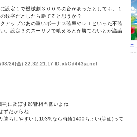
仮に設定１で機械割３００％の台があったとしても、１
ての数字だとしたら勝てると思うか？
スクアップのあの重いボーナス確率やＤＴといった不確
近い。設定３のスーリノで喰えるとか勝てないとか議論
ニ
/08/24(金) 22:32:21.17 ID:xkGd443ja.net
機械割に及ぼす影響相当低いよね
るはずだからね
勝ちしやすいし103%なら時給1400ちょい(等価)って