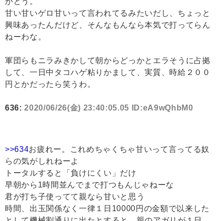
がとう。
甘い甘いゲロ甘いって言われてるみたいだし、ちょっと
興味あったんだけど、そんなもんなら本気で打ってらん
ねーわな。
軍団らもニラみきかして朝からどっかとエラそうに占拠
して、一日中タコハゲ粘りかまして、実質、時給２００
円とかだったら笑うわ。
636:
2020/06/26(金) 23:40:05.05 ID:eA9wQhbM0
>>634
お疲れー。これめちゃくちゃ甘いって言ってる奴
らの気がしれねーよ
トータルすると「負けにくい」だけ
早朝から1時間並んでまで打つもんじゃねーな
君が打ち子使ってて親なら甘いと思う
時間、出玉関係なく一律１日10000円の金額で以来した
として機械割通りに出たとすると、親のアガリが１日