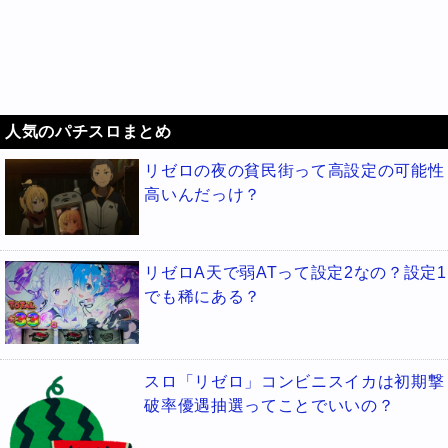
人気のパチスロまとめ
リゼロの夜の貧民街って高設定の可能性
高いんだっけ？
リゼロA天で弱ATって設定2なの？設定1
でも稀にある？
スロ「リゼロ」コンビニスイカは初期撃
破率優遇抽選ってことでいいの？