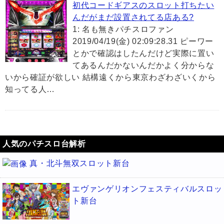
初代コードギアスのスロット打ちたい
んだがまだ設置されてる店ある?
1: 名も無きパチスロファン
2019/04/19(金) 02:09:28.31 ピーワー
とかで確認はしたんだけど実際に置い
てあるんだかないんだかよく分からな
いから確証が欲しい 結構遠くから東京わざわざいくから
知ってる人…
人気のパチスロ台解析
真・北斗無双スロット新台
エヴァンゲリオンフェスティバルスロッ
ト新台