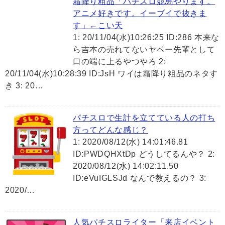
霜降り粗品「パチスロ競馬やります。
アニメ好きです。イーブイで抜きま
す」←こい天
1: 20/11/04(水)10:26:25 ID:286 本来な
ら吉本の売れてないヤベー先輩として
口の端に上るやつやろ 2:
20/11/04(水)10:28:39 ID:JsH ワイは霜降り粗品のネタす
き 3: 20…
パチスロで生計を立てている人の打ち
方ってどんな感じ？
1: 2020/08/12(水) 14:01:46.81
ID:PWDQHXtDp どうしてるんや？ 2:
2020/08/12(水) 14:02:11.50
ID:eVuIGLSJd なんで教えるの？ 3:
2020/…
人気パチスロライター「来店イベント