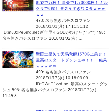
凱旋で万枚！ 星矢で1万3000枚！ ギル
クラで6確！ 景気良すぎワロタｗｗｗ
ｗｗ
473: 名も無きパチスロファン
2018/01/01(月) 17:11:31.12
ID:m83xPe6md.net 新年早々GODがひけた(*^○^*) 498:
名も無きパチスロファン 2018/01/02(火) …
聖闘士星矢で天馬覚醒1570G上乗せ！
最高のスタートダッシュや！！ ←結果
ｗｗｗｗｗ
499: 名も無きパチスロファン
2018/01/17(水) 10:18:03.09
ID:OWnTfIvzd.net 最高のスタートダッ
シュ 505: 名も無きパチスロファン 2018/01/17(水)
11:45:3…