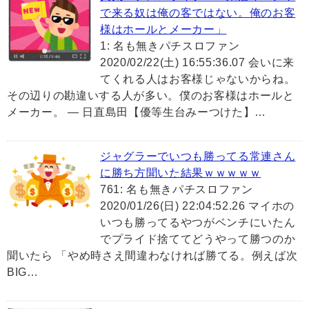
で来る奴は俺の客ではない。俺のお客
様はホールとメーカー」
1: 名も無きパチスロファン
2020/02/22(土) 16:55:36.07 会いに来
てくれる人はお客様じゃないからね。
その辺りの勘違いする人が多い。僕のお客様はホールと
メーカー。 — 日直島田【優等生台みーつけた】…
ジャグラーでいつも勝ってる常連さん
に勝ち方聞いた結果ｗｗｗｗｗ
761: 名も無きパチスロファン
2020/01/26(日) 22:04:52.26 マイホの
いつも勝ってるやつがベンチにいたん
でプライド捨ててどうやって勝つのか
聞いたら 「やめ時さえ間違わなければ勝てる。例えば次
BIG…