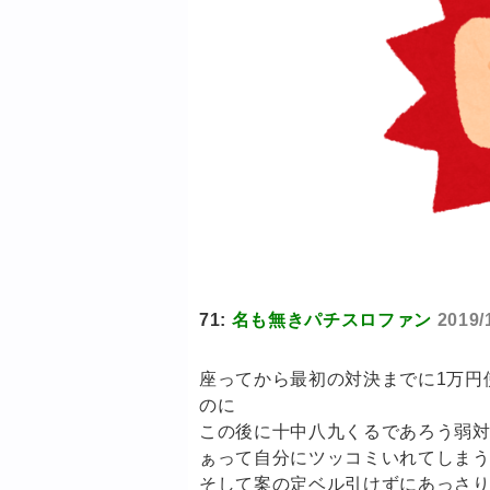
71:
名も無きパチスロファン
2019/
座ってから最初の対決までに1万円
のに
この後に十中八九くるであろう弱
ぁって自分にツッコミいれてしま
そして案の定ベル引けずにあっさり