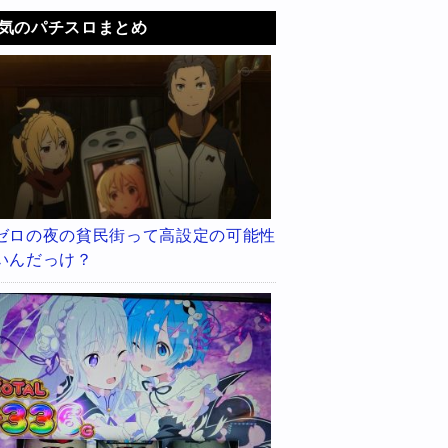
気のパチスロまとめ
ゼロの夜の貧民街って高設定の可能性
いんだっけ？