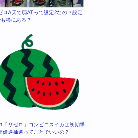
ゼロA天で弱ATって設定2なの？設定
でも稀にある？
ロ「リゼロ」コンビニスイカは初期撃
率優遇抽選ってことでいいの？