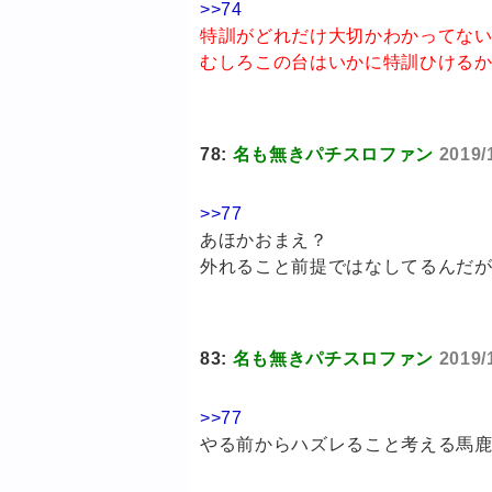
>>74
特訓がどれだけ大切かわかってな
むしろこの台はいかに特訓ひける
78:
名も無きパチスロファン
2019/
>>77
あほかおまえ？
外れること前提ではなしてるんだ
83:
名も無きパチスロファン
2019/
>>77
やる前からハズレること考える馬