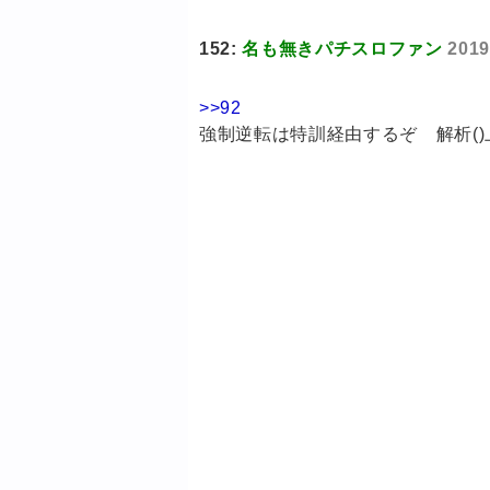
152:
名も無きパチスロファン
2019
>>92
強制逆転は特訓経由するぞ 解析(