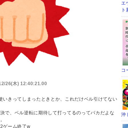
エ
ト
コ
12/26(木) 12:40:21.00
使いきってしまったときとか、これだけベル引けてない
対決で、ベル逆転に期待して打ってるのってバカだよな
沖
う。
2ゲーム終了w