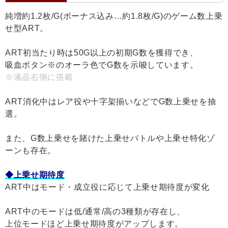
純増約1.2枚/G(ボーナス込み…約1.8枚/G)のゲーム数上乗
せ型ART。
ART初当たり時は50G以上の初期G数を獲得でき、
吸血ボタン※のオーラ色でG数を示唆しています。
※液晶右側に搭載
ART消化中はレア役や十字架揃いなどでG数上乗せを抽
選。
また、G数上乗せを賭けた上乗せバトルや上乗せ特化ゾ
ーンも存在。
◆上乗せ期待度
ART中はモード・成立役に応じて上乗せ期待度が変化
ART中のモードは低/通常/高の3種類が存在し、
上位モードほど上乗せ期待度がアップします。