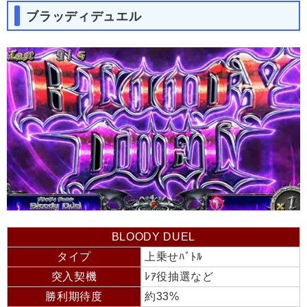
ブラッディデュエル
BLOODY DUEL
タイプ
上乗せﾊﾞﾄﾙ
突入契機
ﾚｱ役抽選など
勝利期待度
約33%