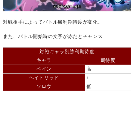
対戦相手によってバトル勝利期待度が変化。
また、バトル開始時の文字が赤だとチャンス！
対戦キャラ別勝利期待度
キャラ
期待度
ペイン
高
ヘイトリッド
↑
ソロウ
低