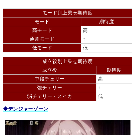
モード別上乗せ期待度
モード
期待度
高モード
高
通常モード
↑
低モード
低
成立役別上乗せ期待度
成立役
期待度
中段チェリー
高
強チェリー
↑
弱チェリー・スイカ
低
◆デンジャーゾーン