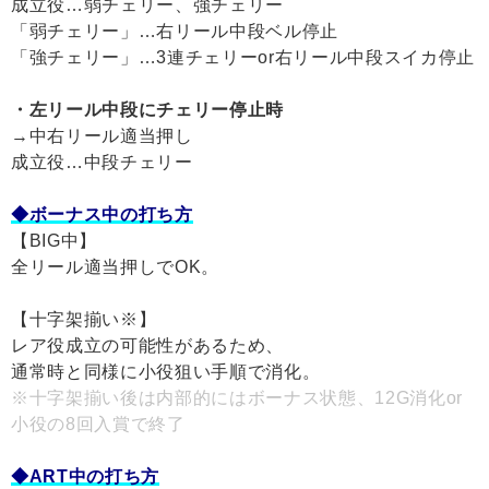
成立役…弱チェリー、強チェリー
「弱チェリー」…右リール中段ベル停止
「強チェリー」…3連チェリーor右リール中段スイカ停止
・左リール中段にチェリー停止時
→中右リール適当押し
成立役…中段チェリー
◆ボーナス中の打ち方
【BIG中】
全リール適当押しでOK。
【十字架揃い※】
レア役成立の可能性があるため、
通常時と同様に小役狙い手順で消化。
※十字架揃い後は内部的にはボーナス状態、12G消化or
小役の8回入賞で終了
◆ART中の打ち方