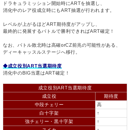
ドラキュラミッション開始時にARTを抽選し、
消化中のレア役成立時にもART抽選が行われます。
レベルが上がるほどART期待度がアップし、
最終的に発展するバトルで勝利できればART確定！
なお、バトル敗北時は高確orCZ前兆の可能性がある、
ディーキャッスルステージへ移行。
◆成立役別ART当選期待度
消化中のBIG当選はART確定！
成立役別ART当選期待度
成立役
期待度
中段チェリー
高
白十字架
↑
強チェリー・黒十字架
↑
スイカ
↑