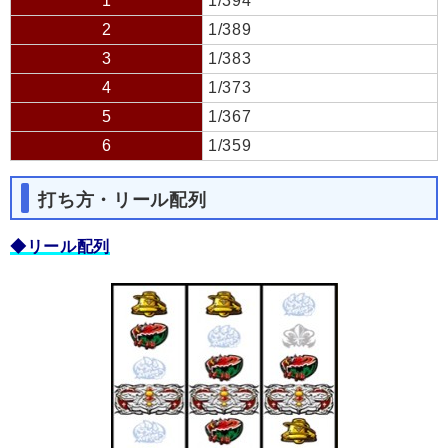
1
1/394
2
1/389
3
1/383
4
1/373
5
1/367
6
1/359
打ち方・リール配列
◆リール配列