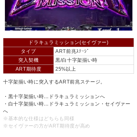
ドラキュラミッション(セイヴァー)
タイプ
ART前兆ｽﾃｰｼﾞ
突入契機
黒/白十字架揃い時
ART期待度
25%以上
十字架揃い時に突入するART前兆ステージ。
・黒十字架揃い時…ドラキュラミッションへ
・白十字架揃い時…ドラキュラミッション・セイヴァー
へ
※基本的な仕様はどちらも同様
※セイヴァーの方がART期待度が高め