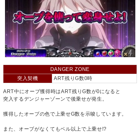
DANGER ZONE
突入契機
ART残りG数0時
ART中にオーブ獲得時はART残りG数が0になると
突入するデンジャーゾーンで後乗せが発生。
獲得したオーブの色で上乗せG数を示唆しています。
また、オーブがなくてもベル以上で上乗せ!?