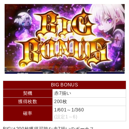
BIG BONUS
契機
赤7揃い
獲得枚数
200枚
1/601～1/360
確率
(設定1～6)
BIGは200枚獲得可能な赤7揃いのボーナス。