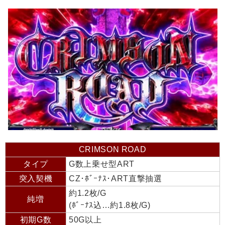
CRIMSON ROAD
タイプ
G数上乗せ型ART
突入契機
CZ･ﾎﾞｰﾅｽ･ART直撃抽選
約1.2枚/G
純増
(ﾎﾞｰﾅｽ込…約1.8枚/G)
初期G数
50G以上