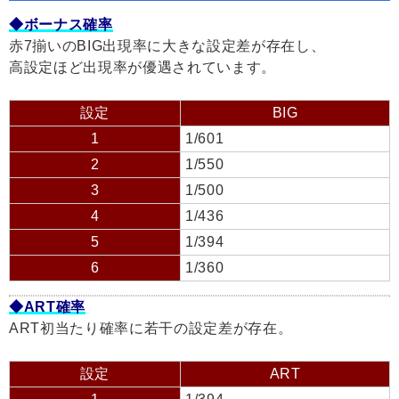
◆ボーナス確率
赤7揃いのBIG出現率に大きな設定差が存在し、
高設定ほど出現率が優遇されています。
設定
BIG
1
1/601
2
1/550
3
1/500
4
1/436
5
1/394
6
1/360
◆ART確率
ART初当たり確率に若干の設定差が存在。
設定
ART