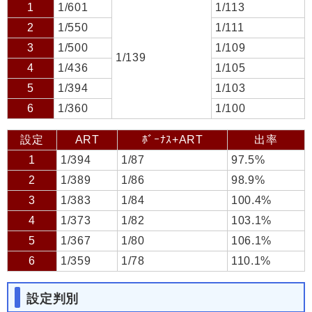
1
1/601
1/113
2
1/550
1/111
3
1/500
1/109
1/139
4
1/436
1/105
5
1/394
1/103
6
1/360
1/100
設定
ART
ﾎﾞｰﾅｽ+ART
出率
1
1/394
1/87
97.5%
2
1/389
1/86
98.9%
3
1/383
1/84
100.4%
4
1/373
1/82
103.1%
5
1/367
1/80
106.1%
6
1/359
1/78
110.1%
設定判別