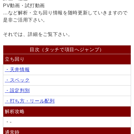
PV動画・試打動画
…など解析・立ち回り情報を随時更新していきますので
是非ご活用下さい。
それでは、詳細をご覧下さい。
目次（タッチで項目へジャンプ）
立ち回り
・天井情報
・スペック
・設定判別
・打ち方・リール配列
解析攻略
・-
通常時