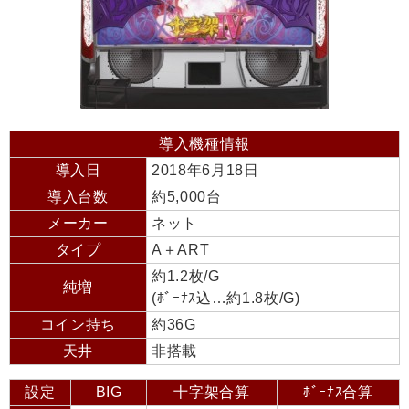
導入機種情報
導入日
2018年6月18日
導入台数
約5,000台
メーカー
ネット
タイプ
A＋ART
約1.2枚/G
純増
(ﾎﾞｰﾅｽ込…約1.8枚/G)
コイン持ち
約36G
天井
非搭載
設定
BIG
十字架合算
ﾎﾞｰﾅｽ合算