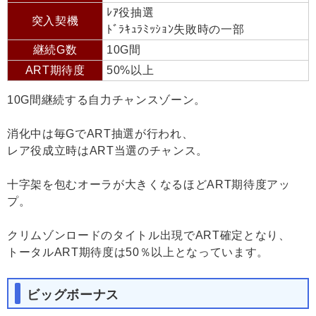
ﾚｱ役抽選
突入契機
ﾄﾞﾗｷｭﾗﾐｯｼｮﾝ失敗時の一部
継続G数
10G間
ART期待度
50%以上
10G間継続する自力チャンスゾーン。
消化中は毎GでART抽選が行われ、
レア役成立時はART当選のチャンス。
十字架を包むオーラが大きくなるほどART期待度アッ
プ。
クリムゾンロードのタイトル出現でART確定となり、
トータルART期待度は50％以上となっています。
ビッグボーナス