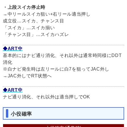
・上段スイカ停止時
→中リールスイカ狙い+右リール適当押し
成立役…スイカ、チャンス目
「スイカ」…スイカ揃い
「チャンス目」…スイカハズレ
◆ART中
基本的にはナビ通り消化、それ以外は通常時同様にDDT
消化
※白ナビ発生時は左リールに白7を狙ってJAC外し
→JAC外しでRT状態へ
◆ART中
ナビ通り消化、それ以外は適当押しでOK
小役確率