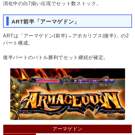
消化中の白7揃い出現でセット数ストック。
ART前半「アーマゲドン」
ARTは「アーマゲドン(前半)→アポカリプス(後半)」の2
パート構成。
後半パートのバトル勝利でセット継続が確定。
アーマゲドン