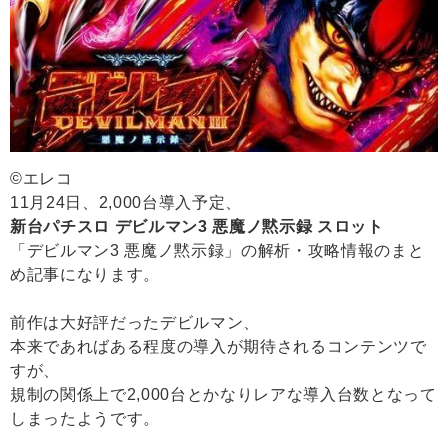
©エレコ
11月24日、2,000台導入予定、
新台パチスロ デビルマン3 悪魔ノ黙示録 スロット
「デビルマン3 悪魔ノ黙示録」の解析・攻略情報のまと
め記事になります。
前作は大好評だったデビルマン、
本来であればある程度の導入が期待されるコンテンツで
すが、
規制の関係上で2,000台とかなりレアな導入台数となって
しまったようです。