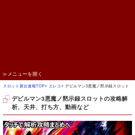
≫メニューを開く
スロット新台速報TOP
>
エレコ
>
デビルマン3悪魔ノ黙示録スロット
デビルマン3悪魔ノ黙示録スロットの攻略解
析、天井、打ち方、動画など