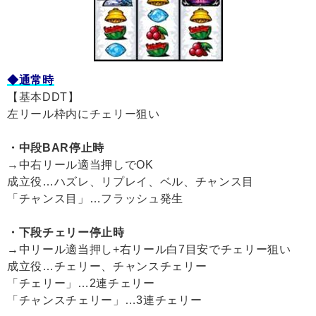
◆通常時
【基本DDT】
左リール枠内にチェリー狙い
・中段BAR停止時
→中右リール適当押しでOK
成立役…ハズレ、リプレイ、ベル、チャンス目
「チャンス目」…フラッシュ発生
・下段チェリー停止時
→中リール適当押し+右リール白7目安でチェリー狙い
成立役…チェリー、チャンスチェリー
「チェリー」…2連チェリー
「チャンスチェリー」…3連チェリー