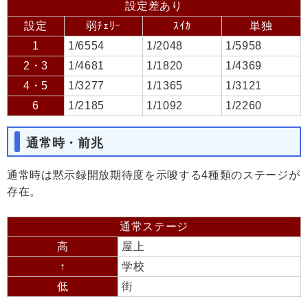
設定差あり
設定
弱ﾁｪﾘｰ
ｽｲｶ
単独
1
1/6554
1/2048
1/5958
2・3
1/4681
1/1820
1/4369
4・5
1/3277
1/1365
1/3121
6
1/2185
1/1092
1/2260
通常時・前兆
通常時は黙示録開放期待度を示唆する4種類のステージが
存在。
通常ステージ
高
屋上
↑
学校
低
街