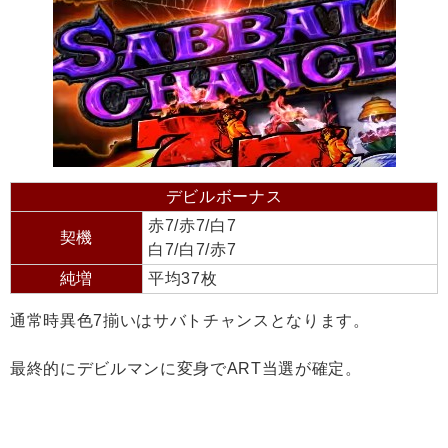
デビルボーナス
赤7/赤7/白7
契機
白7/白7/赤7
純増
平均37枚
通常時異色7揃いはサバトチャンスとなります。
最終的にデビルマンに変身でART当選が確定。