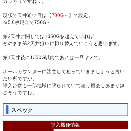
ガッカリですね…。
現状で天井狙い目は【
700G～
】で設定。
※5.6枚現金で750G～
第2天井に関しては1350Gを超えていれば、
そのまま第2天井狙いに切り替えでいこうと思います。
第1天井後に1350G以内であれば一旦ヤメで。
ホールカウンターに注意して狙っていきましょうと言い
たい所ですが、
導入台数も一部地域に限られていて狙う機会もあまり無
さそうですね。
スペック
導入機種情報