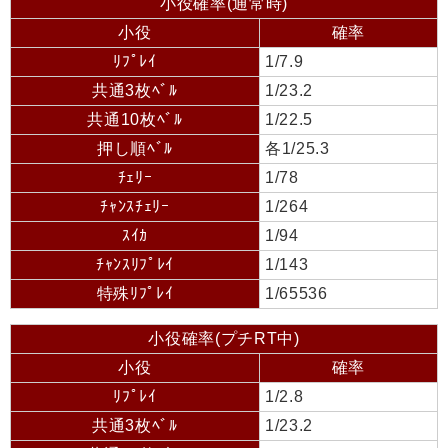
小役確率(通常時)
小役
確率
ﾘﾌﾟﾚｲ
1/7.9
共通3枚ﾍﾞﾙ
1/23.2
共通10枚ﾍﾞﾙ
1/22.5
押し順ﾍﾞﾙ
各1/25.3
ﾁｪﾘｰ
1/78
ﾁｬﾝｽﾁｪﾘｰ
1/264
ｽｲｶ
1/94
ﾁｬﾝｽﾘﾌﾟﾚｲ
1/143
特殊ﾘﾌﾟﾚｲ
1/65536
小役確率(プチRT中)
小役
確率
ﾘﾌﾟﾚｲ
1/2.8
共通3枚ﾍﾞﾙ
1/23.2