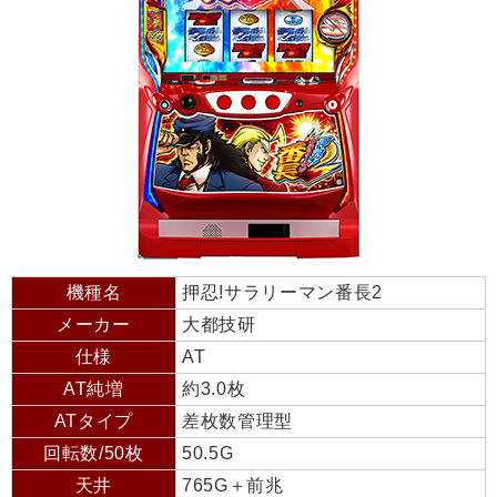
機種名
押忍!サラリーマン番長2
メーカー
大都技研
仕様
AT
AT純増
約3.0枚
ATタイプ
差枚数管理型
回転数/50枚
50.5G
天井
765G＋前兆