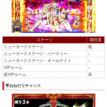
ステージ
期待度
ニューヨークステージ
低
ニューヨークステージ・パーティー
↓
ニューヨークステージ・オールナイト
↓
VIPルーム
↓
超VIPルーム
高
雫おねだりチャンス