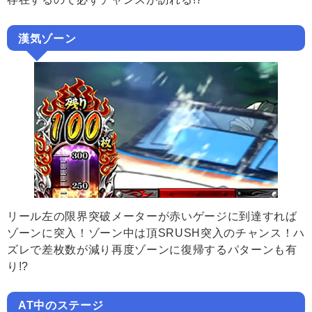
漢気ゾーン
リール左の限界突破メーターが赤いゲージに到達すれば
ゾーンに突入！ゾーン中は頂SRUSH突入のチャンス！ハ
ズレで差枚数が減り再度ゾーンに復帰するパターンも有
り!?
AT中のステージ