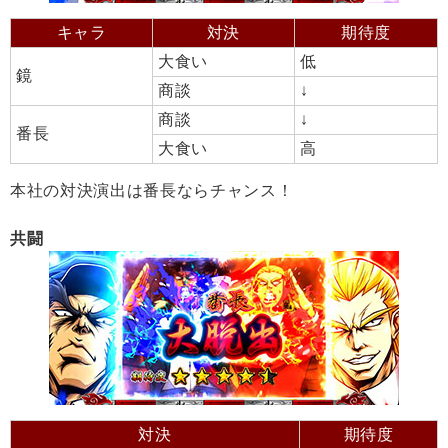
キャラ
対決
期待度
大食い
低
鏡
商談
↓
商談
↓
番長
大食い
高
本社の対決演出は番長ならチャンス！
共闘
対決
期待度