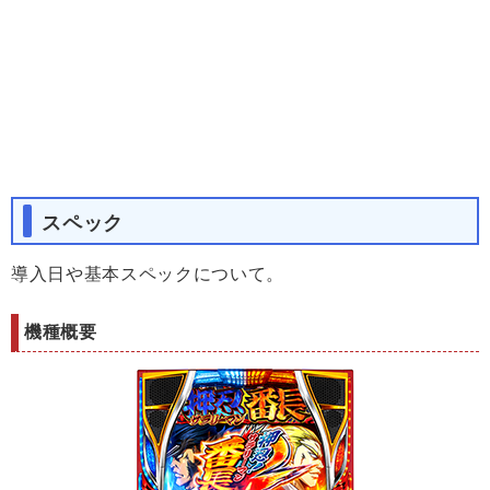
スペック
導入日や基本スペックについて。
機種概要