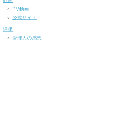
動画
PV動画
公式サイト
評価
管理人の感想