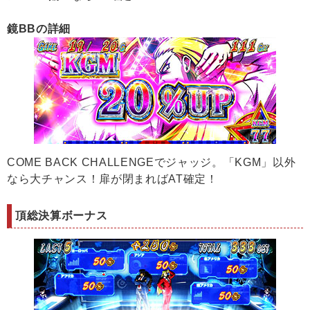
鏡BBの詳細
COME BACK CHALLENGEでジャッジ。「KGM」以外
なら大チャンス！扉が閉まればAT確定！
頂総決算ボーナス