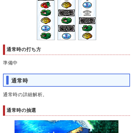
通常時の打ち方
準備中
通常時
通常時の詳細解析。
通常時の抽選