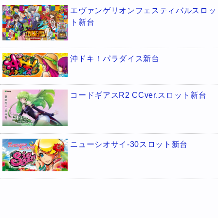
エヴァンゲリオンフェスティバルスロッ
ト新台
沖ドキ！パラダイス新台
コードギアスR2 CCver.スロット新台
ニューシオサイ-30スロット新台