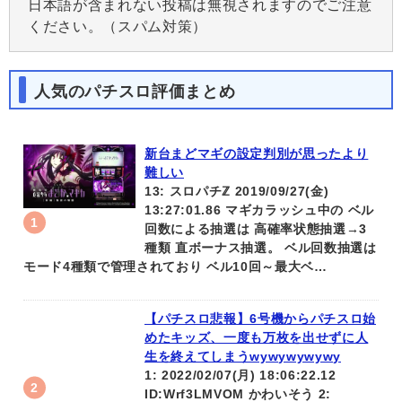
日本語が含まれない投稿は無視されますのでご注意
ください。（スパム対策）
人気のパチスロ評価まとめ
新台まどマギの設定判別が思ったより
難しい
13: スロパチℤ 2019/09/27(金)
13:27:01.86 マギカラッシュ中の ベル
回数による抽選は 高確率状態抽選→3
種類 直ボーナス抽選。 ベル回数抽選は
モード4種類で管理されており ベル10回～最大ベ…
【パチスロ悲報】6号機からパチスロ始
めたキッズ、一度も万枚を出せずに人
生を終えてしまうwywywywywy
1: 2022/02/07(月) 18:06:22.12
ID:Wrf3LMVOM かわいそう 2: