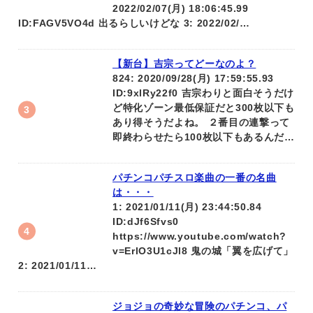
2022/02/07(月) 18:06:45.99
ID:FAGV5VO4d 出るらしいけどな 3: 2022/02/…
【新台】吉宗ってどーなのよ？
824: 2020/09/28(月) 17:59:55.93
ID:9xlRy22f0 吉宗わりと面白そうだけ
ど特化ゾーン最低保証だと300枚以下も
あり得そうだよね。 ２番目の連撃って
即終わらせたら100枚以下もあるんだ…
パチンコパチスロ楽曲の一番の名曲
は・・・
1: 2021/01/11(月) 23:44:50.84
ID:dJf6Sfvs0
https://www.youtube.com/watch?
v=ErlO3U1cJl8 鬼の城「翼を広げて」
2: 2021/01/11…
ジョジョの奇妙な冒険のパチンコ、パ