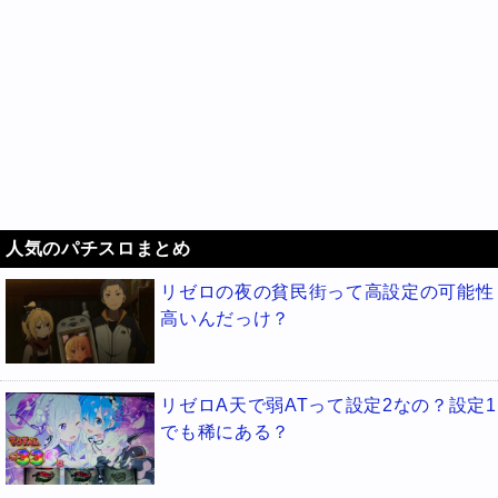
人気のパチスロまとめ
リゼロの夜の貧民街って高設定の可能性
高いんだっけ？
リゼロA天で弱ATって設定2なの？設定1
でも稀にある？