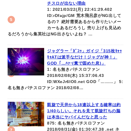
チスロが出ない理由
1: 2021/03/22(月) 22:41:29.402
ID:rDfajp/GM 荒木飛呂彦がNG出して
るの？ 絶対需要あるから作りたいメー
カーもあるだろうし 売り上げも見込め
るだろうから集英社はNG出さないよね？ …
ジャグラー「ｶﾞｺｯ」ガイジ「315枚ｷｬｯ
ｷｬATは派手なだけ！ジャグが神！」
GOD「…ﾊｧｰ(糞で固めた息)」
1: 名も無きパチスロファン
2018/02/08(木) 15:37:06.43
ID:WXeJr6IO0.net GOD「………」 5:
名も無きパチスロファン 2018/02/08…
凱旋で天井から18連以上する確率は約
1/40らしい。それを見て凱旋打ちの脳
は本当にヤバイんだなと思った
875: 名も無きパチスロファン
2018/08/31(金) 01:30:47.38 .net ネ