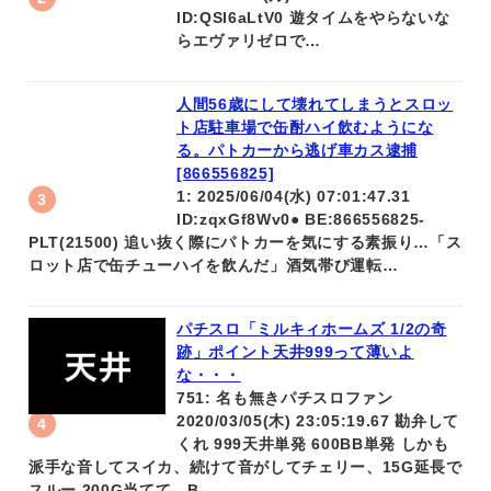
ID:QSI6aLtV0 遊タイムをやらないな
らエヴァリゼロで…
人間56歳にして壊れてしまうとスロッ
ト店駐車場で缶酎ハイ飲むようにな
る。パトカーから逃げ車カス逮捕
[866556825]
1: 2025/06/04(水) 07:01:47.31
ID:zqxGf8Wv0● BE:866556825-
PLT(21500) 追い抜く際にパトカーを気にする素振り…「ス
ロット店で缶チューハイを飲んだ」酒気帯び運転…
パチスロ「ミルキィホームズ 1/2の奇
跡」ポイント天井999って薄いよ
な・・・
751: 名も無きパチスロファン
2020/03/05(木) 23:05:19.67 勘弁して
くれ 999天井単発 600BB単発 しかも
派手な音してスイカ、続けて音がしてチェリー、15G延長で
スルー 200G当てて B…