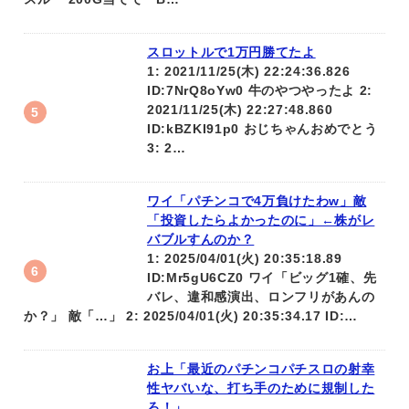
スロットルで1万円勝てたよ
1: 2021/11/25(木) 22:24:36.826
ID:7NrQ8oYw0 牛のやつやったよ 2:
2021/11/25(木) 22:27:48.860
ID:kBZKI91p0 おじちゃんおめでとう
3: 2…
ワイ「パチンコで4万負けたわw」敵
「投資したらよかったのに」←株がレ
バブルすんのか？
1: 2025/04/01(火) 20:35:18.89
ID:Mr5gU6CZ0 ワイ「ビッグ1確、先
バレ、違和感演出、ロンフリがあんの
か？」 敵「…」 2: 2025/04/01(火) 20:35:34.17 ID:…
お上「最近のパチンコパチスロの射幸
性ヤバいな、打ち手のために規制した
ろ！」