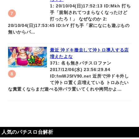
1: 20/10/04(日)17:52:13 ID:Mkh 打ち
手「規制されてつまらなくなったけど
打ったろ！」 なぜなのか 2:
20/10/04(日)17:53:45 ID:IrY 打ち手「家になにも遊ぶもの
無いからパ…
最近 沖ドキ撤去して沖トロ導入する店
増えたよな
371: 名も無きパチスロファン
2017/12/06(水) 23:56:29.84
ID:fmWJSfV90.net 近所で沖ドキ外し
て沖トロ置く店増えている トロみたい
な糞置くならまだ遊べる沖パラ置いてくれや拷問かよ…
人気のパチスロ台解析