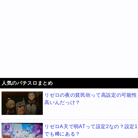
人気のパチスロまとめ
リゼロの夜の貧民街って高設定の可能性
高いんだっけ？
リゼロA天で弱ATって設定2なの？設定1
でも稀にある？