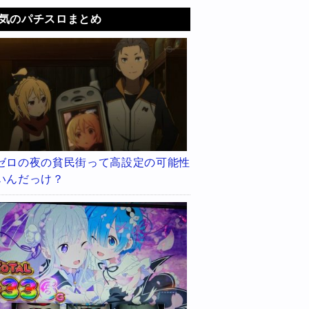
気のパチスロまとめ
ゼロの夜の貧民街って高設定の可能性
いんだっけ？