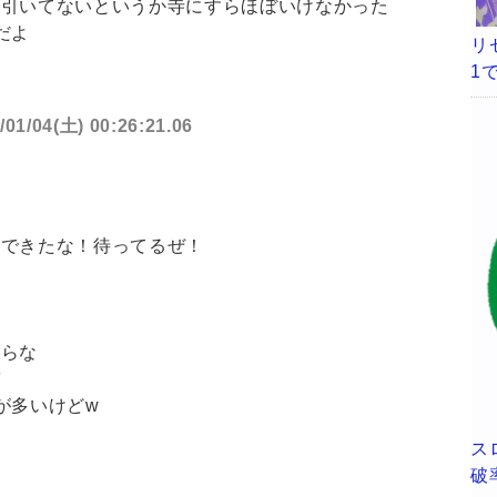
ら引いてないというか寺にすらほぼいけなかった
だよ
リ
1
/01/04(土) 00:26:21.06
んできたな！待ってるぜ！
からな
ぞ
が多いけどw
ス
破