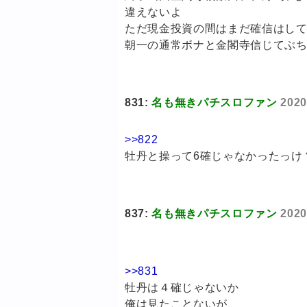
違えないよ
ただ現金投資の間はまだ確信はし
朝一の通常ボナと金閣寺信じてぶ
831:
名も無きパチスロファン
2020
>>822
牡丹と操って6確じゃなかったっけ
837:
名も無きパチスロファン
2020
>>831
牡丹は４確じゃないか
俺は見たことないが