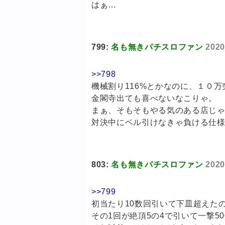
はぁ…
799:
名も無きパチスロファン
2020
>>798
機械割り116%とかなのに、１０
金閣寺出ても喜べないなこりゃ。
まぁ、そもそもやる気のある店じ
対決中にベル引けなきゃ負ける仕
803:
名も無きパチスロファン
2020
>>799
初当たり10数回引いて下皿超えた
その1回が絶頂5の4で引いて一撃5