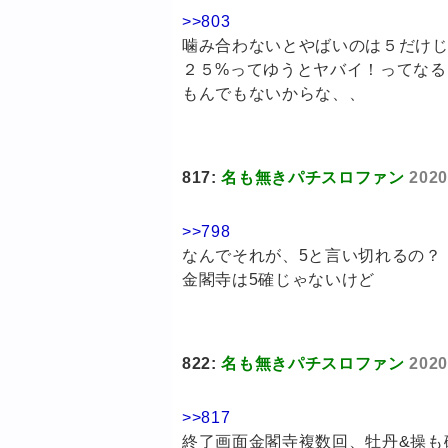
>>803
噛み合わないとやばいのは５だけ
２５%ってゆうとヤバイ！ってなる
もんでもないからな、、
817:
名も無きパチスロファン
2020
>>798
なんでそれが、5と言い切れるの？
金閣寺は5確じゃないけど
822:
名も無きパチスロファン
2020
>>817
終了画面金閣寺複数回、牡丹&操も