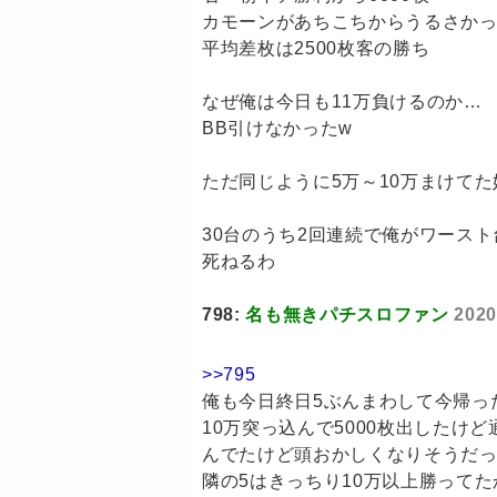
カモーンがあちこちからうるさか
平均差枚は2500枚客の勝ち
なぜ俺は今日も11万負けるのか…
BB引けなかったw
ただ同じように5万～10万まけて
30台のうち2回連続で俺がワースト
死ねるわ
798:
名も無きパチスロファン
2020
>>795
俺も今日終日5ぶんまわして今帰った
10万突っ込んで5000枚出した
んでたけど頭おかしくなりそうだ
隣の5はきっちり10万以上勝って