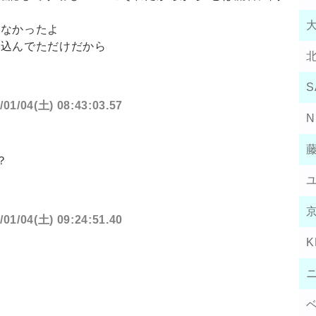
てなかったよ
ち込んでただけだから
S
/01/04(土) 08:43:03.57
N
？
/01/04(土) 09:24:51.40
K