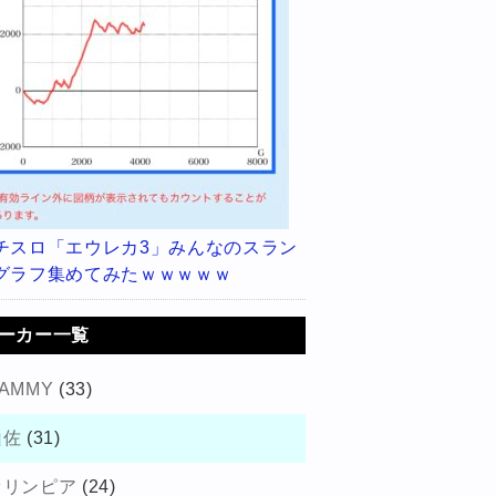
チスロ「エウレカ3」みんなのスラン
グラフ集めてみたｗｗｗｗｗ
ーカー一覧
AMMY
(33)
山佐
(31)
オリンピア
(24)