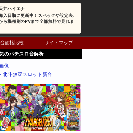
天井ハイエナ
導入日順に更新中！スペックや設定表、
から機種別のPVまで全部無料で見れま
台価格比較
サイトマップ
気のパチスロ台解析
・北斗無双スロット新台