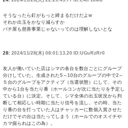
そうなったら釘がもっと締まるだけだよw
それか出玉をかなり減らすか
パチ屋も慈善事業じゃないってのは理解しないとな
28:
2024/11/28(木) 08:01:13.20 ID:UGuRzRr0
友人が働いていた店はシマの各台を数台ごとにグループ
分けしていた。生成された5～10台のグループの中で2～
５台のグループをアクティブ（当選状態）にして、その
中から1台を当たり番（ホールコンが次に当たりを予定し
ている台）に決定。そして、シマ全体の出玉状況から判
断して相応しい時期に当たり信号を流し、その時、当た
り番の台を打っていた人はチャッカーに数個入賞させた
だけでその台は当たってしまう（ホールでのオスイチや
カマ掘られはこの為）。