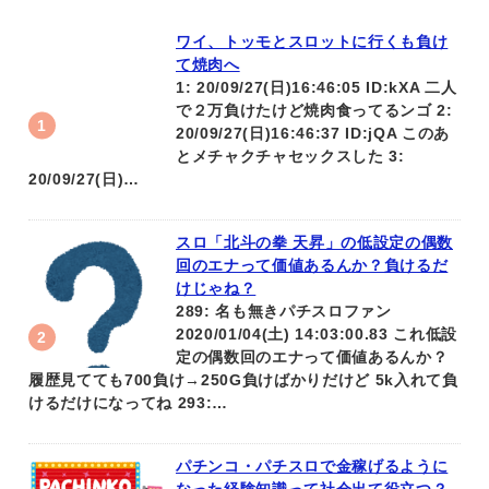
ワイ、トッモとスロットに行くも負け
て焼肉へ
1: 20/09/27(日)16:46:05 ID:kXA 二人
で２万負けたけど焼肉食ってるンゴ 2:
20/09/27(日)16:46:37 ID:jQA このあ
とメチャクチャセックスした 3:
20/09/27(日)…
スロ「北斗の拳 天昇」の低設定の偶数
回のエナって価値あるんか？負けるだ
けじゃね？
289: 名も無きパチスロファン
2020/01/04(土) 14:03:00.83 これ低設
定の偶数回のエナって価値あるんか？
履歴見てても700負け→250G負けばかりだけど 5k入れて負
けるだけになってね 293:…
パチンコ・パチスロで金稼げるように