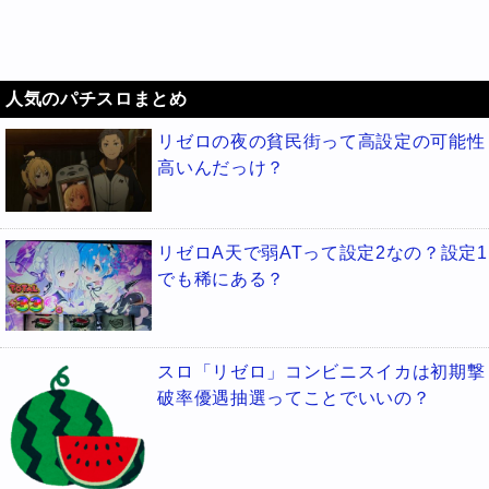
人気のパチスロまとめ
リゼロの夜の貧民街って高設定の可能性
高いんだっけ？
リゼロA天で弱ATって設定2なの？設定1
でも稀にある？
スロ「リゼロ」コンビニスイカは初期撃
破率優遇抽選ってことでいいの？