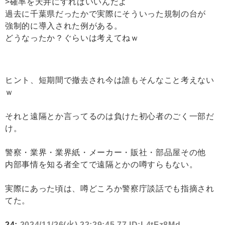
>確率を天井にすればいいんだよ
過去に千葉県だったかで実際にそういった規制の台が
強制的に導入された例がある。
どうなったか？ぐらいは考えてねｗ
ヒント、短期間で撤去され今は誰もそんなこと考えない
ｗ
それと遠隔とか言ってるのは負けた初心者のごく一部だ
け。
警察・業界・業界紙・メーカー・販社・部品屋その他
内部事情を知る者全てで遠隔とかの噂すらもない。
実際にあった頃は、噂どころか警察庁談話でも指摘され
てた。
24:
2024/11/26(火) 22:29:45.77 ID:L4tFz8Md