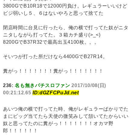
3800GでB10R18で12000円負け。レギュラーいいけど
ビジ弱いし５、６はないやろと思って捨てた
閉店時間に台見に行ったら、俺の横で打ってた奴がニタ
ニタしながら打ってた。３箱カチ盛り(>_<)
8200GでB37R32で最高出玉4100枚。。。
そいつが打った所だけなら4400GでB27R14。
糞がっ！！！！！！！糞がっ！！！！！！！
236:
名も無きパチスロファン
2017/10/08(日)
00:21:12.65
ID:dGZFCPuJd.net
あいつ俺の横で打ってた時、俺がレギュラーばかりでた
まにビッグ当てたら天使の微笑みして頷いてたからいい
奴と思ってたのに糞がっ！！！！！！！オカマ野
郎！！！！！！