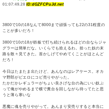
01:07:49.28
ID:dGZFCPuJd.net
3800で10の18なんて8000まで頑張っても22の31程度の
ことが多いだろ！
3800で10の18が鉄板で打ち続けられるほどの台ならジャ
グラーは簡単だな。いくらでも拾えるわ。拾った奴の末
路を散々見てきた。首かしげてやめてくことがほとんど
だろ！
今日はたまたま出たけど、あんなのはレアケース。オカ
マ野郎がピエロにコビ売りやがった。
たかだかレギュラーがちょい良さげな台の為にいい奴ぶ
って俺がやめるまで横で糞台を回しながら待ってたと思
うと薄ら寒いな
悪魔に魂を売りやがって。あんまり安売りすると本当に