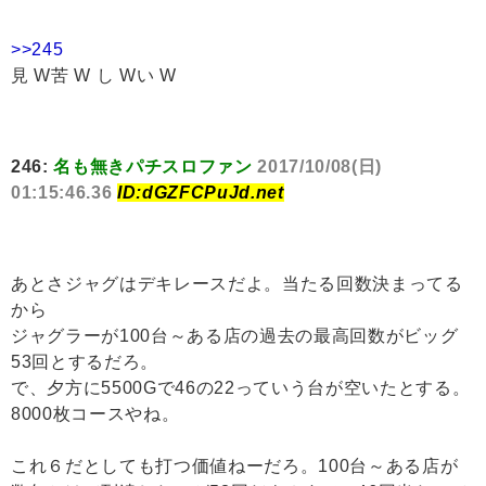
>>245
見 W苦 W し Wい W
246:
名も無きパチスロファン
2017/10/08(日)
01:15:46.36
ID:dGZFCPuJd.net
あとさジャグはデキレースだよ。当たる回数決まってる
から
ジャグラーが100台～ある店の過去の最高回数がビッグ
53回とするだろ。
で、夕方に5500Gで46の22っていう台が空いたとする。
8000枚コースやね。
これ６だとしても打つ価値ねーだろ。100台～ある店が