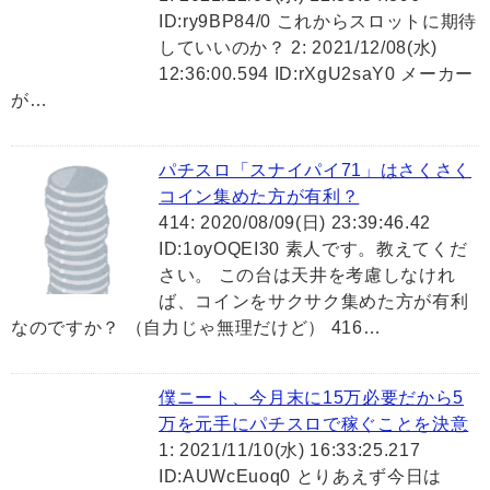
ID:ry9BP84/0 これからスロットに期待
していいのか？ 2: 2021/12/08(水)
12:36:00.594 ID:rXgU2saY0 メーカー
が…
パチスロ「スナイパイ71」はさくさく
コイン集めた方が有利？
414: 2020/08/09(日) 23:39:46.42
ID:1oyOQEI30 素人です。教えてくだ
さい。 この台は天井を考慮しなけれ
ば、コインをサクサク集めた方が有利
なのですか？ （自力じゃ無理だけど） 416…
僕ニート、今月末に15万必要だから5
万を元手にパチスロで稼ぐことを決意
1: 2021/11/10(水) 16:33:25.217
ID:AUWcEuoq0 とりあえず今日は